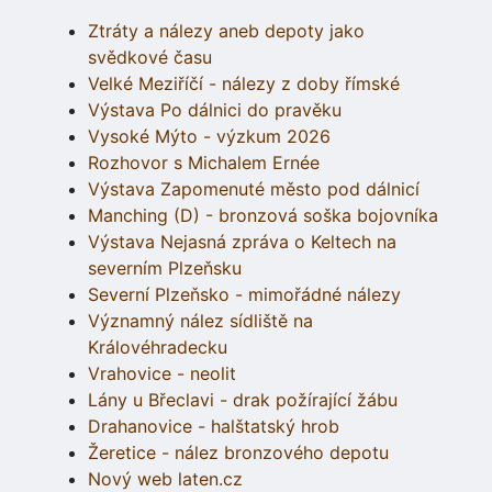
Ztráty a nálezy aneb depoty jako
svědkové času
Velké Meziříčí - nálezy z doby římské
Výstava Po dálnici do pravěku
Vysoké Mýto - výzkum 2026
Rozhovor s Michalem Ernée
Výstava Zapomenuté město pod dálnicí
Manching (D) - bronzová soška bojovníka
Výstava Nejasná zpráva o Keltech na
severním Plzeňsku
Severní Plzeňsko - mimořádné nálezy
Významný nález sídliště na
Královéhradecku
Vrahovice - neolit
Lány u Břeclavi - drak požírající žábu
Drahanovice - halštatský hrob
Žeretice - nález bronzového depotu
Nový web laten.cz