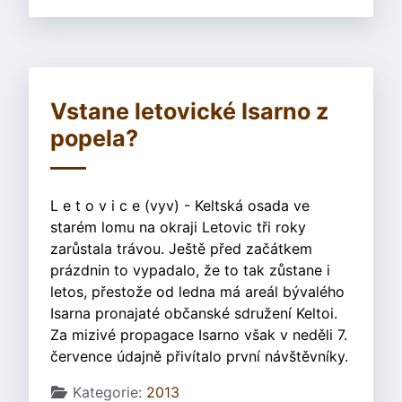
Vstane letovické Isarno z
popela?
L e t o v i c e (vyv) - Keltská osada ve
starém lomu na okraji Letovic tři roky
zarůstala trávou. Ještě před začátkem
prázdnin to vypadalo, že to tak zůstane i
letos, přestože od ledna má areál bývalého
Isarna pronajaté občanské sdružení Keltoi.
Za mizivé propagace Isarno však v neděli 7.
července údajně přivítalo první návštěvníky.
Základní údaje
Kategorie:
2013