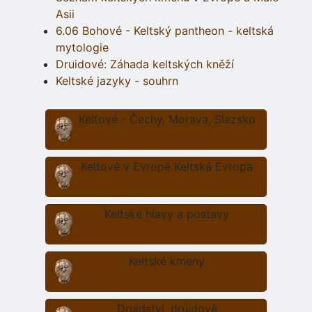
Asii
6.06 Bohové - Keltský pantheon - keltská
mytologie
Druidové: Záhada keltských kněží
Keltské jazyky - souhrn
Keltové - Čechy, Morava, Slezsko
Keltové v Evropě Keltská Evropa
Keltské hlavy a postavy
Keltské kmeny
Druidství, druidové