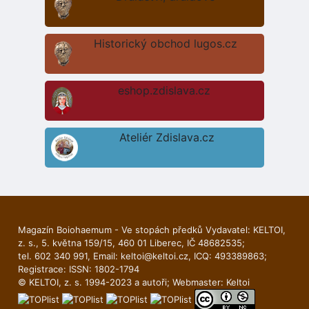
Historický obchod lugos.cz
eshop.zdislava.cz
Ateliér Zdislava.cz
Magazín Boiohaemum - Ve stopách předků Vydavatel: KELTOI,
z. s., 5. května 159/15, 460 01 Liberec, IČ 48682535;
tel. 602 340 991, Email:
keltoi@keltoi.cz
, ICQ: 493389863;
Registrace: ISSN: 1802-1794
© KELTOI, z. s. 1994-2023 a autoři; Webmaster:
Keltoi