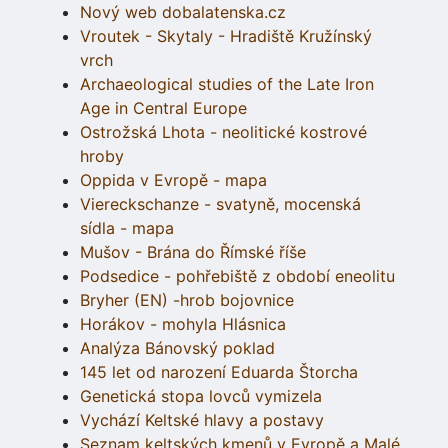
Nový web dobalatenska.cz
Vroutek - Skytaly - Hradiště Kružínský
vrch
Archaeological studies of the Late Iron
Age in Central Europe
Ostrožská Lhota - neolitické kostrové
hroby
Oppida v Evropě - mapa
Viereckschanze - svatyně, mocenská
sídla - mapa
Mušov - Brána do Římské říše
Podsedice - pohřebiště z období eneolitu
Bryher (EN) -hrob bojovnice
Horákov - mohyla Hlásnica
Analýza Bánovský poklad
145 let od narození Eduarda Štorcha
Genetická stopa lovců vymizela
Vychází Keltské hlavy a postavy
Seznam keltských kmenů v Evropě a Malé