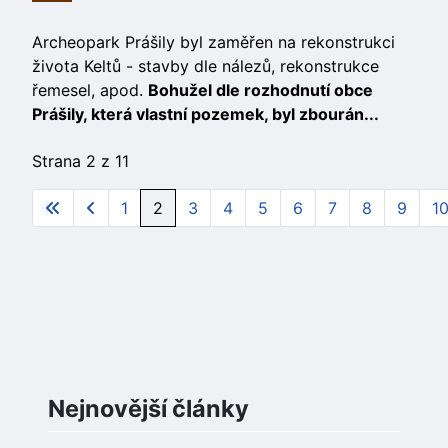
Archeopark Prášily byl zaměřen na rekonstrukci
života Keltů - stavby dle nálezů, rekonstrukce
řemesel, apod.
Bohužel dle rozhodnutí obce
Prášily, která vlastní pozemek, byl zbourán...
Strana 2 z 11
1
2
3
4
5
6
7
8
9
1
Nejnovější články