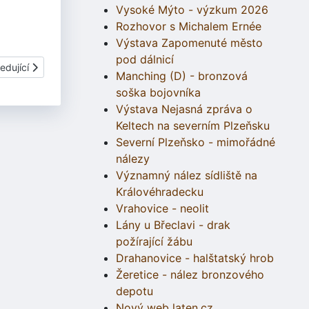
Vysoké Mýto - výzkum 2026
Rozhovor s Michalem Ernée
Výstava Zapomenuté město
pod dálnicí
í článek: 1040 Bitva u Brůdku
edující
Manching (D) - bronzová
soška bojovníka
Výstava Nejasná zpráva o
Keltech na severním Plzeňsku
Severní Plzeňsko - mimořádné
nálezy
Významný nález sídliště na
Královéhradecku
Vrahovice - neolit
Lány u Břeclavi - drak
požírající žábu
Drahanovice - halštatský hrob
Žeretice - nález bronzového
depotu
Nový web laten.cz