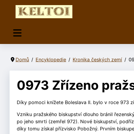
Domů
Encyklopedie
Kronika českých zemí
09
0973 Zřízeno pražs
Díky pomoci knížete Boleslava II. bylo v roce 973 z
Vzniku pražského biskupství dlouho bránil řezenský
po jeho smrti (zemřel 972). Nové biskupství, podří
díky tomu získal přízvisko Pobožný. Prvním bisku