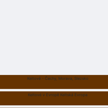
Keltové - Čechy, Morava, Slezsko
Keltové v Evropě Keltská Evropa