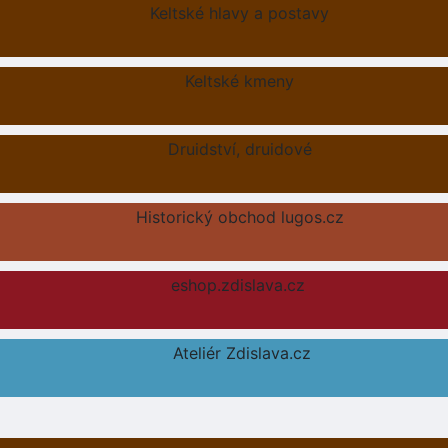
Keltské hlavy a postavy
Keltské kmeny
Druidství, druidové
Historický obchod lugos.cz
eshop.zdislava.cz
Ateliér Zdislava.cz