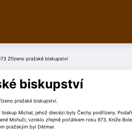
73 Zřízeno pražské biskupství
ké biskupství
řízeno pražské biskupství.
 biskup Michal, jehož diecézi byly Čechy podřízeny. Podaři
zené Mohuči, vzniklo zřejmě počátkem roku 973. Kníže Boles
pem pražským byl Dětmar.