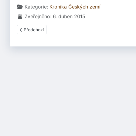
Základní údaje
Kategorie:
Kronika Českých zemí
Zveřejněno: 6. duben 2015
Předchozí článek: 0992(3) - Boleslavovy výsady
Předchozí