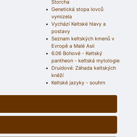
Štorcha
Genetická stopa lovců
vymizela
Vychází Keltské hlavy a
postavy
Seznam keltských kmenů v
Evropě a Malé Asii
6.06 Bohové - Keltský
pantheon - keltská mytologie
Druidové: Záhada keltských
kněží
Keltské jazyky - souhrn