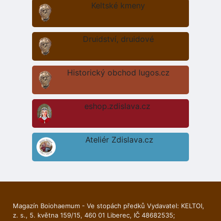
Keltské kmeny
Druidství, druidové
Historický obchod lugos.cz
eshop.zdislava.cz
Ateliér Zdislava.cz
Magazín Boiohaemum - Ve stopách předků Vydavatel: KELTOI,
z. s., 5. května 159/15, 460 01 Liberec, IČ 48682535;