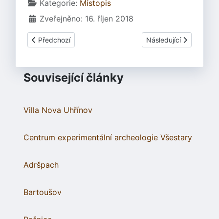
Základní údaje
Kategorie:
Místopis
Zveřejněno: 16. říjen 2018
Předchozí článek: Bezměrov
Další článek: Bězdědo
Předchozí
Následující
Související články
Villa Nova Uhřínov
Centrum experimentální archeologie Všestary
Adršpach
Bartoušov