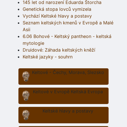
145 let od narození Eduarda Štorcha
Genetická stopa lovců vymizela
Vychází Keltské hlavy a postavy
Seznam keltských kmenů v Evropě a Malé
Asii
6.06 Bohové - Keltský pantheon - keltská
mytologie
Druidové: Záhada keltských kněží
Keltské jazyky - souhrn
Keltové - Čechy, Morava, Slezsko
Keltové v Evropě Keltská Evropa
Keltské hlavy a postavy