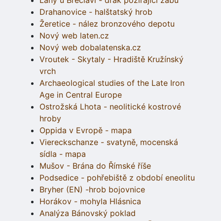
Lány u Břeclavi - drak požírající žábu
Drahanovice - halštatský hrob
Žeretice - nález bronzového depotu
Nový web laten.cz
Nový web dobalatenska.cz
Vroutek - Skytaly - Hradiště Kružínský
vrch
Archaeological studies of the Late Iron
Age in Central Europe
Ostrožská Lhota - neolitické kostrové
hroby
Oppida v Evropě - mapa
Viereckschanze - svatyně, mocenská
sídla - mapa
Mušov - Brána do Římské říše
Podsedice - pohřebiště z období eneolitu
Bryher (EN) -hrob bojovnice
Horákov - mohyla Hlásnica
Analýza Bánovský poklad