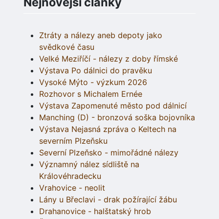
Nejnovější články
Ztráty a nálezy aneb depoty jako
svědkové času
Velké Meziříčí - nálezy z doby římské
Výstava Po dálnici do pravěku
Vysoké Mýto - výzkum 2026
Rozhovor s Michalem Ernée
Výstava Zapomenuté město pod dálnicí
Manching (D) - bronzová soška bojovníka
Výstava Nejasná zpráva o Keltech na
severním Plzeňsku
Severní Plzeňsko - mimořádné nálezy
Významný nález sídliště na
Královéhradecku
Vrahovice - neolit
Lány u Břeclavi - drak požírající žábu
Drahanovice - halštatský hrob