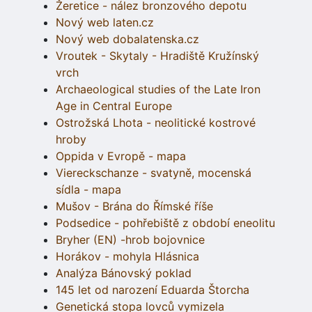
Žeretice - nález bronzového depotu
Nový web laten.cz
Nový web dobalatenska.cz
Vroutek - Skytaly - Hradiště Kružínský
vrch
Archaeological studies of the Late Iron
Age in Central Europe
Ostrožská Lhota - neolitické kostrové
hroby
Oppida v Evropě - mapa
Viereckschanze - svatyně, mocenská
sídla - mapa
Mušov - Brána do Římské říše
Podsedice - pohřebiště z období eneolitu
Bryher (EN) -hrob bojovnice
Horákov - mohyla Hlásnica
Analýza Bánovský poklad
145 let od narození Eduarda Štorcha
Genetická stopa lovců vymizela