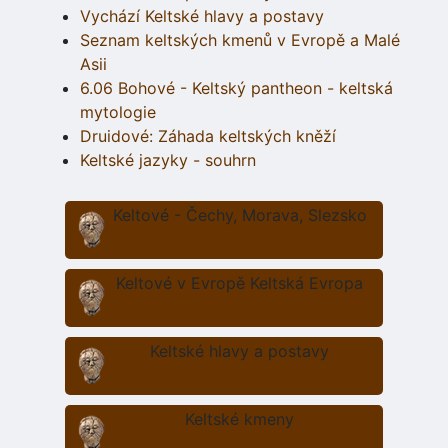
Vychází Keltské hlavy a postavy
Seznam keltských kmenů v Evropě a Malé
Asii
6.06 Bohové - Keltský pantheon - keltská
mytologie
Druidové: Záhada keltských kněží
Keltské jazyky - souhrn
Keltové - Čechy, Morava, Slezsko
Keltové v Evropě Keltská Evropa
Keltské hlavy a postavy
Keltské kmeny