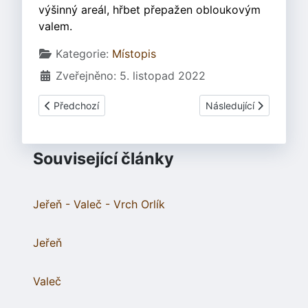
výšinný areál, hřbet přepažen obloukovým
valem.
Základní údaje
Kategorie:
Místopis
Zveřejněno: 5. listopad 2022
Předchozí článek: Holín
Další článek: Jeřeň
Předchozí
Následující
Související články
Jeřeň - Valeč - Vrch Orlík
Jeřeň
Valeč