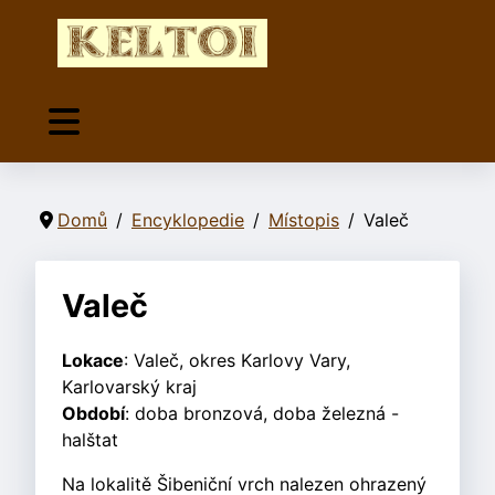
Domů
Encyklopedie
Místopis
Valeč
Valeč
Lokace
: Valeč, okres Karlovy
Vary
,
Karlovarský kraj
Období
: doba bronzová, doba železná -
halštat
Na lokalitě Šibeniční vrch nalezen ohrazený