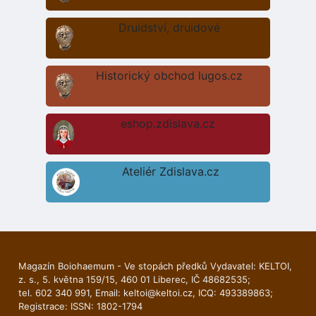
Druidství, druidové
Historický obchod lugos.cz
eshop.zdislava.cz
Ateliér Zdislava.cz
Magazín Boiohaemum - Ve stopách předků Vydavatel: KELTOI,
z. s., 5. května 159/15, 460 01 Liberec, IČ 48682535;
tel. 602 340 991, Email:
keltoi@keltoi.cz
, ICQ: 493389863;
Registrace: ISSN: 1802-1794