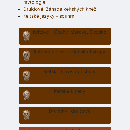
mytologie
Druidové: Záhada keltských kněží
Keltské jazyky - souhrn
Keltové - Čechy, Morava, Slezsko
Keltové v Evropě Keltská Evropa
Keltské hlavy a postavy
Keltské kmeny
Druidství, druidové