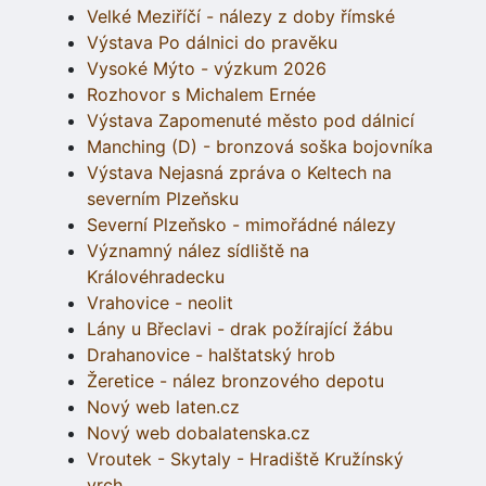
Velké Meziříčí - nálezy z doby římské
Výstava Po dálnici do pravěku
Vysoké Mýto - výzkum 2026
Rozhovor s Michalem Ernée
Výstava Zapomenuté město pod dálnicí
Manching (D) - bronzová soška bojovníka
Výstava Nejasná zpráva o Keltech na
severním Plzeňsku
Severní Plzeňsko - mimořádné nálezy
Významný nález sídliště na
Královéhradecku
Vrahovice - neolit
Lány u Břeclavi - drak požírající žábu
Drahanovice - halštatský hrob
Žeretice - nález bronzového depotu
Nový web laten.cz
Nový web dobalatenska.cz
Vroutek - Skytaly - Hradiště Kružínský
vrch