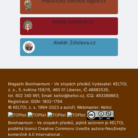
Historický obchod lugos.cz
eshop.zdislava.cz
Ateliér Zdislava.cz
Magazín Boiohaemum - Ve stopách předků Vydavatel: KELTOI,
z. s., 5. května 159/15, 460 01 Liberec, IČ 48682535;
tel. 602 340 991, Email:
keltoi@keltoi.cz
, ICQ: 493389863;
Registrace: ISSN: 1802-1794
© KELTOI, z. s. 1994-2023 a autoři; Webmaster:
Keltoi
Boiohaemum - Ve stopách předků, jejímž autorem je
KELTOI
,
podléhá licenci
Creative Commons Uveďte autora-Neuží­vejte
komerčně 4.0 International
.