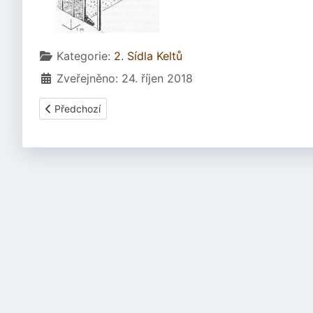
Základní údaje
Kategorie:
2. Sídla Keltů
Zveřejněno: 24. říjen 2018
Předchozí článek: 2.4.1.4 Obranná hradba - Murus gallicus
Předchozí