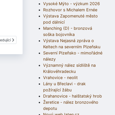
Vysoké Mýto - výzkum 2026
Rozhovor s Michalem Ernée
Výstava Zapomenuté město
pod dálnicí
Manching (D) - bronzová
soška bojovníka
í článek: 2.5 Výbava domu
edující
Výstava Nejasná zpráva o
Keltech na severním Plzeňsku
Severní Plzeňsko - mimořádné
nálezy
Významný nález sídliště na
Královéhradecku
Vrahovice - neolit
Lány u Břeclavi - drak
požírající žábu
Drahanovice - halštatský hrob
Žeretice - nález bronzového
depotu
Nový web laten.cz