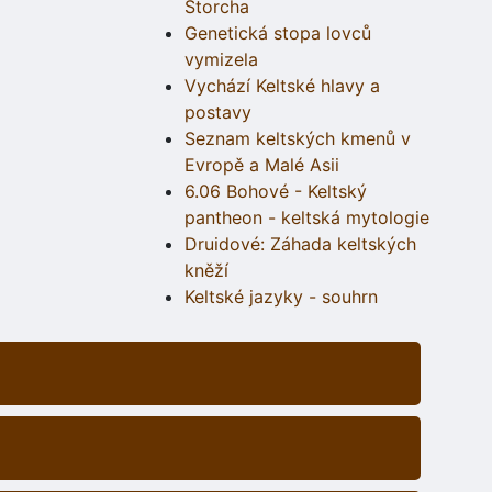
Štorcha
Genetická stopa lovců
vymizela
Vychází Keltské hlavy a
postavy
Seznam keltských kmenů v
Evropě a Malé Asii
6.06 Bohové - Keltský
pantheon - keltská mytologie
Druidové: Záhada keltských
kněží
Keltské jazyky - souhrn