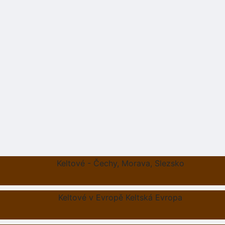
Keltové - Čechy, Morava, Slezsko
Keltové v Evropě Keltská Evropa