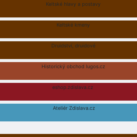
Keltské hlavy a postavy
Keltské kmeny
Druidství, druidové
Historický obchod lugos.cz
eshop.zdislava.cz
Ateliér Zdislava.cz