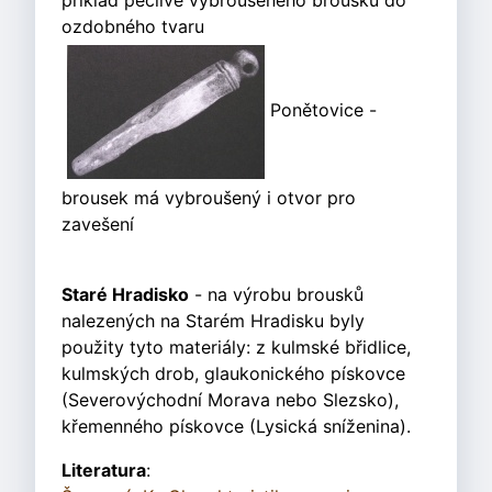
příklad pečlivě vybroušeného brousku do
ozdobného tvaru
Ponětovice -
brousek má vybroušený i otvor pro
zavešení
Staré Hradisko
- na výrobu brousků
nalezených na Starém Hradisku byly
použity tyto materiály: z kulmské břidlice,
kulmských drob, glaukonického pískovce
(Severovýchodní Morava nebo Slezsko),
křemenného pískovce (Lysická sníženina).
Literatura
: