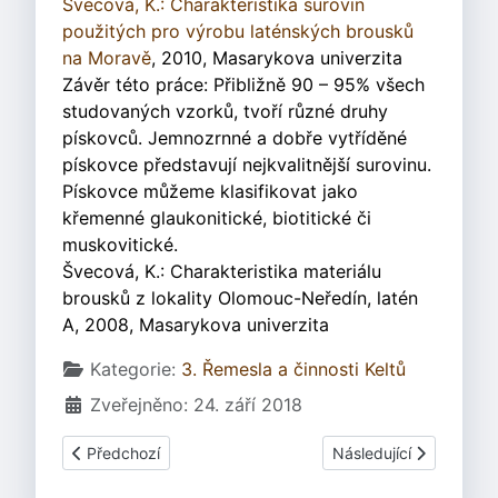
Švecová, K.: Charakteristika surovin
použitých pro výrobu laténských brousků
na Moravě
, 2010, Masarykova univerzita
Závěr této práce: Přibližně 90 – 95% všech
studovaných vzorků, tvoří různé druhy
pískovců. Jemnozrnné a dobře vytříděné
pískovce představují nejkvalitnější surovinu.
Pískovce můžeme klasifikovat jako
křemenné glaukonitické, biotitické či
muskovitické.
Švecová, K.: Charakteristika materiálu
brousků z lokality Olomouc-Neředín, latén
A, 2008, Masarykova univerzita
Základní údaje
Kategorie:
3. Řemesla a činnosti Keltů
Zveřejněno: 24. září 2018
Předchozí článek: 3.06.3.4 Bronzové nádoby
Další článek: 3.12 Zpr
Předchozí
Následující