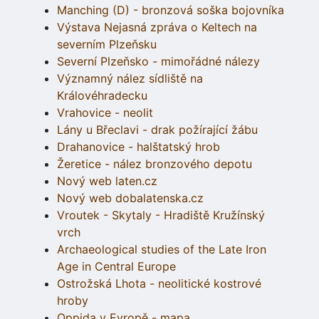
Manching (D) - bronzová soška bojovníka
Výstava Nejasná zpráva o Keltech na
severním Plzeňsku
Severní Plzeňsko - mimořádné nálezy
Významný nález sídliště na
Královéhradecku
Vrahovice - neolit
Lány u Břeclavi - drak požírající žábu
Drahanovice - halštatský hrob
Žeretice - nález bronzového depotu
Nový web laten.cz
Nový web dobalatenska.cz
Vroutek - Skytaly - Hradiště Kružínský
vrch
Archaeological studies of the Late Iron
Age in Central Europe
Ostrožská Lhota - neolitické kostrové
hroby
Oppida v Evropě - mapa