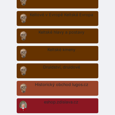
Keltové v Evropě Keltská Evropa
Keltské hlavy a postavy
Keltské kmeny
Druidství, druidové
Historický obchod lugos.cz
eshop.zdislava.cz