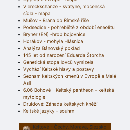
Viereckschanze - svatyně, mocenská
sídla - mapa
Mušov - Brána do Římské říše
Podsedice - pohřebiště z období eneolitu
Bryher (EN) -hrob bojovnice
Horákov - mohyla Hlásnica
Analýza Bánovský poklad
145 let od narození Eduarda Štorcha
Genetická stopa lovců vymizela
Vychází Keltské hlavy a postavy
Seznam keltských kmenů v Evropě a Malé
Asii
6.06 Bohové - Keltský pantheon - keltská
mytologie
Druidové: Záhada keltských kněží
Keltské jazyky - souhrn
Keltové - Čechy, Morava, Slezsko