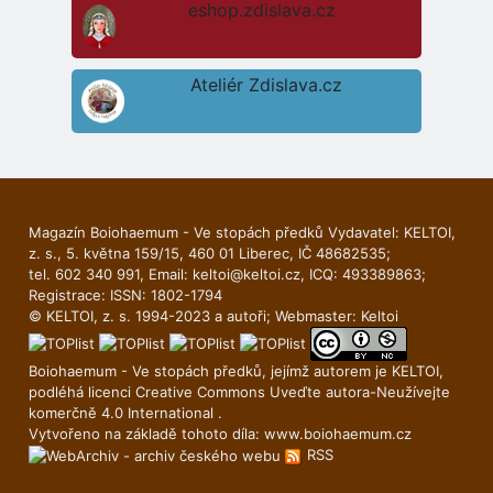
eshop.zdislava.cz
Ateliér Zdislava.cz
Magazín Boiohaemum - Ve stopách předků Vydavatel: KELTOI,
z. s., 5. května 159/15, 460 01 Liberec, IČ 48682535;
tel. 602 340 991, Email:
keltoi@keltoi.cz
, ICQ: 493389863;
Registrace: ISSN: 1802-1794
© KELTOI, z. s. 1994-2023 a autoři; Webmaster:
Keltoi
Boiohaemum - Ve stopách předků, jejímž autorem je
KELTOI
,
podléhá licenci
Creative Commons Uveďte autora-Neuží­vejte
komerčně 4.0 International
.
Vytvořeno na základě tohoto díla:
www.boiohaemum.cz
RSS