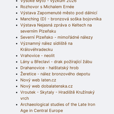
Vysoké Mýto - výzkum 2026
Rozhovor s Michalem Ernée
Výstava Zapomenuté město pod dálnicí
Manching (D) - bronzová soška bojovníka
Výstava Nejasná zpráva o Keltech na
severním Plzeňsku
Severní Plzeňsko - mimořádné nálezy
Významný nález sídliště na
Královéhradecku
Vrahovice - neolit
Lány u Břeclavi - drak požírající žábu
Drahanovice - halštatský hrob
Žeretice - nález bronzového depotu
Nový web laten.cz
Nový web dobalatenska.cz
Vroutek - Skytaly - Hradiště Kružínský
vrch
Archaeological studies of the Late Iron
Age in Central Europe