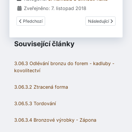
Zveřejněno: 7. listopad 2018
Předchozí článek: 3.27 Kovotepectví - techniky - plátování
Další článek: 3.06.3.3 
Předchozí
Následující
Související články
3.06.3 Odlévání bronzu do forem - kadluby -
kovolitectví
3.06.3.2 Ztracená forma
3.06.5.3 Tordování
3.06.3.4 Bronzové výrobky - Zápona