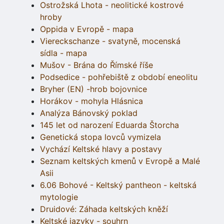
Ostrožská Lhota - neolitické kostrové
hroby
Oppida v Evropě - mapa
Viereckschanze - svatyně, mocenská
sídla - mapa
Mušov - Brána do Římské říše
Podsedice - pohřebiště z období eneolitu
Bryher (EN) -hrob bojovnice
Horákov - mohyla Hlásnica
Analýza Bánovský poklad
145 let od narození Eduarda Štorcha
Genetická stopa lovců vymizela
Vychází Keltské hlavy a postavy
Seznam keltských kmenů v Evropě a Malé
Asii
6.06 Bohové - Keltský pantheon - keltská
mytologie
Druidové: Záhada keltských kněží
Keltské jazyky - souhrn