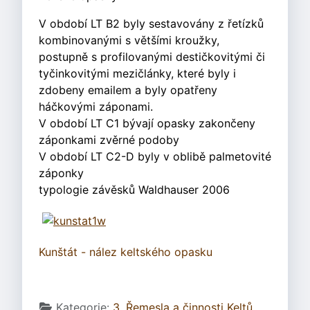
V období LT B2 byly sestavovány z řetízků
kombinovanými s většími kroužky,
postupně s profilovanými destičkovitými či
tyčinkovitými mezičlánky, které byly i
zdobeny emailem a byly opatřeny
háčkovými záponami.
V období LT C1 bývají opasky zakončeny
záponkami zvěrné podoby
V období LT C2-D byly v oblibě palmetovité
záponky
typologie závěsků Waldhauser 2006
Kunštát - nález keltského opasku
Základní údaje
Kategorie:
3. Řemesla a činnosti Keltů