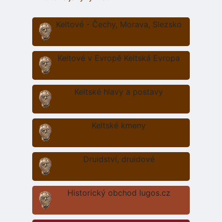
Keltové - Čechy, Morava, Slezsko
Keltové v Evropě Keltská Evropa
Keltské hlavy a postavy
Keltské kmeny
Druidství, druidové
Historický obchod lugos.cz