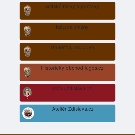
Keltské hlavy a postavy
Keltské kmeny
Druidství, druidové
Historický obchod lugos.cz
eshop.zdislava.cz
Ateliér Zdislava.cz