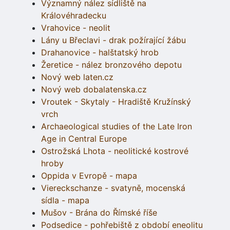
Významný nález sídliště na
Královéhradecku
Vrahovice - neolit
Lány u Břeclavi - drak požírající žábu
Drahanovice - halštatský hrob
Žeretice - nález bronzového depotu
Nový web laten.cz
Nový web dobalatenska.cz
Vroutek - Skytaly - Hradiště Kružínský
vrch
Archaeological studies of the Late Iron
Age in Central Europe
Ostrožská Lhota - neolitické kostrové
hroby
Oppida v Evropě - mapa
Viereckschanze - svatyně, mocenská
sídla - mapa
Mušov - Brána do Římské říše
Podsedice - pohřebiště z období eneolitu