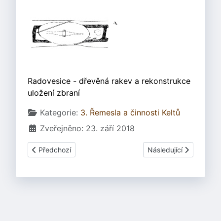
Radovesice - dřevěná rakev a rekonstrukce
uložení zbraní
Základní údaje
Kategorie:
3. Řemesla a činnosti Keltů
Zveřejněno: 23. září 2018
Předchozí článek: 3.12.01 Nářadí, nástroje
Další článek: 3.12.10 Z
Předchozí
Následující