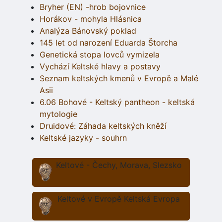
Bryher (EN) -hrob bojovnice
Horákov - mohyla Hlásnica
Analýza Bánovský poklad
145 let od narození Eduarda Štorcha
Genetická stopa lovců vymizela
Vychází Keltské hlavy a postavy
Seznam keltských kmenů v Evropě a Malé
Asii
6.06 Bohové - Keltský pantheon - keltská
mytologie
Druidové: Záhada keltských kněží
Keltské jazyky - souhrn
Keltové - Čechy, Morava, Slezsko
Keltové v Evropě Keltská Evropa