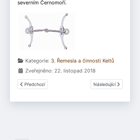
severním Černomoří.
Základní údaje
Kategorie:
3. Řemesla a činnosti Keltů
Zveřejněno: 22. listopad 2018
Předchozí článek: 3.05.6 Keramika - výrobky - dyzna
Další článek: 3.10 Cín
Předchozí
Následující