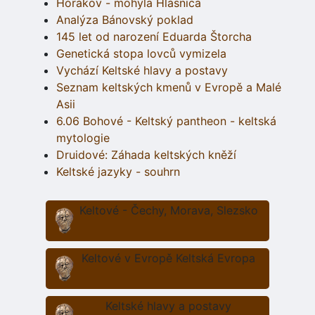
Horákov - mohyla Hlásnica
Analýza Bánovský poklad
145 let od narození Eduarda Štorcha
Genetická stopa lovců vymizela
Vychází Keltské hlavy a postavy
Seznam keltských kmenů v Evropě a Malé
Asii
6.06 Bohové - Keltský pantheon - keltská
mytologie
Druidové: Záhada keltských kněží
Keltské jazyky - souhrn
Keltové - Čechy, Morava, Slezsko
Keltové v Evropě Keltská Evropa
Keltské hlavy a postavy