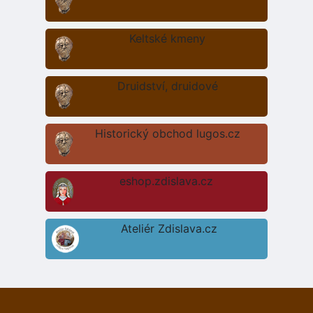
Keltské kmeny
Druidství, druidové
Historický obchod lugos.cz
eshop.zdislava.cz
Ateliér Zdislava.cz