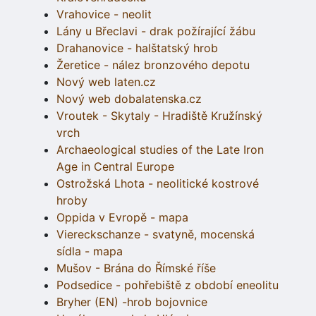
Vrahovice - neolit
Lány u Břeclavi - drak požírající žábu
Drahanovice - halštatský hrob
Žeretice - nález bronzového depotu
Nový web laten.cz
Nový web dobalatenska.cz
Vroutek - Skytaly - Hradiště Kružínský
vrch
Archaeological studies of the Late Iron
Age in Central Europe
Ostrožská Lhota - neolitické kostrové
hroby
Oppida v Evropě - mapa
Viereckschanze - svatyně, mocenská
sídla - mapa
Mušov - Brána do Římské říše
Podsedice - pohřebiště z období eneolitu
Bryher (EN) -hrob bojovnice