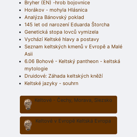
Bryher (EN) -hrob bojovnice
Horákov - mohyla Hlásnica
Analýza Bánovský poklad
145 let od narození Eduarda Štorcha
Genetická stopa lovců vymizela
Vychází Keltské hlavy a postavy
Seznam keltských kmenů v Evropě a Malé
Asii
6.06 Bohové - Keltský pantheon - keltská
mytologie
Druidové: Záhada keltských kněží
Keltské jazyky - souhrn
Keltové - Čechy, Morava, Slezsko
Keltové v Evropě Keltská Evropa