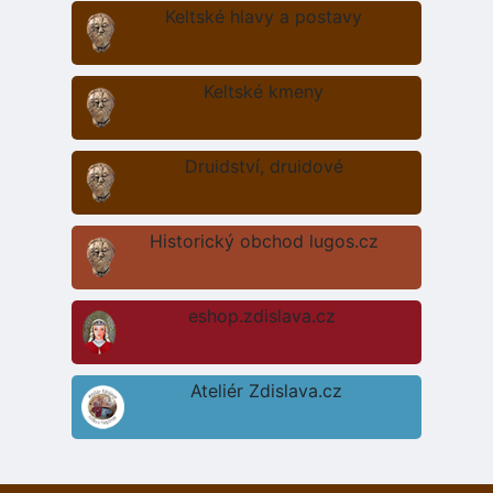
Keltské hlavy a postavy
Keltské kmeny
Druidství, druidové
Historický obchod lugos.cz
eshop.zdislava.cz
Ateliér Zdislava.cz