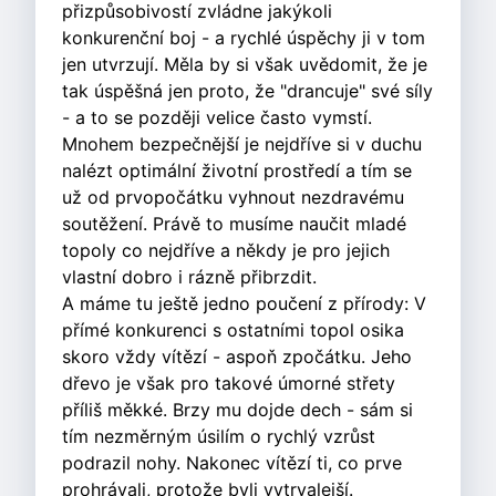
přizpůsobivostí zvládne jakýkoli
konkurenční boj - a rychlé úspěchy ji v tom
jen utvrzují. Měla by si však uvědomit, že je
tak úspěšná jen proto, že "drancuje" své síly
- a to se později velice často vymstí.
Mnohem bezpečnější je nejdříve si v duchu
nalézt optimální životní prostředí a tím se
už od prvopočátku vyhnout nezdravému
soutěžení. Právě to musíme naučit mladé
topoly co nejdříve a někdy je pro jejich
vlastní dobro i rázně přibrzdit.
A máme tu ještě jedno poučení z přírody: V
přímé konkurenci s ostatními topol osika
skoro vždy vítězí - aspoň zpočátku. Jeho
dřevo je však pro takové úmorné střety
příliš měkké. Brzy mu dojde dech - sám si
tím nezměrným úsilím o rychlý vzrůst
podrazil nohy. Nakonec vítězí ti, co prve
prohrávali, protože byli vytrvalejší.