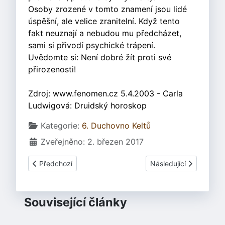
Osoby zrozené v tomto znamení jsou lidé
úspěšní, ale velice zranitelní. Když tento
fakt neuznají a nebudou mu předcházet,
sami si přivodí psychické trápení.
Uvědomte si: Není dobré žít proti své
přirozenosti!
Zdroj: www.fenomen.cz 5.4.2003 - Carla
Ludwigová: Druidský horoskop
Základní údaje
Kategorie:
6. Duchovno Keltů
Zveřejněno: 2. březen 2017
Předchozí článek: 6.10 Keltský rok | Keltský stromokruh 8 -
Další článek: 6.10 Kelt
Předchozí
Následující
Související články