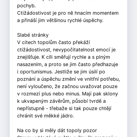
pochyb.
Ctižádostivost je pro ně hnacím momentem
a přináší jim většinou rychlé úspěchy.
Slabé stránky
V citech topolům často překáží
ctižádostivost, nevypočitatelnost emocí je
znejišťuje. K cíli směřují rychle a s plným
nasazením, a proto se jim často předhazuje
i oportunismus. Jestliže se jim úsilí po
poznání a úspěchu změní ve vnitřní potřebu,
není vyloučeno, že začnou uvažovat pouze
v rozmezí plus nebo minus. Mají pak sklony
k ukvapeným závěrům, působí tvrdě a
nepřístupně - třebaže si tak pouze chtějí
chránit své měkké jádro.
Na co by si měly dát topoly pozor