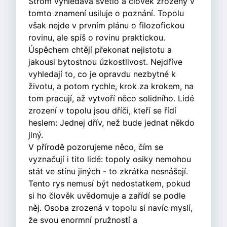
Strom vyhledává světlo a člověk zrozený v
tomto znamení usiluje o poznání. Topolu
však nejde v prvním plánu o filozofickou
rovinu, ale spíš o rovinu praktickou.
Úspěchem chtějí překonat nejistotu a
jakousi bytostnou úzkostlivost. Nejdříve
vyhledají to, co je opravdu nezbytné k
životu, a potom rychle, krok za krokem, na
tom pracují, až vytvoří něco solidního. Lidé
zrození v topolu jsou dříči, kteří se řídí
heslem: Jednej dřív, než bude jednat někdo
jiný.
V přírodě pozorujeme něco, čím se
vyznačují i tito lidé: topoly osiky nemohou
stát ve stínu jiných - to zkrátka nesnášejí.
Tento rys nemusí být nedostatkem, pokud
si ho člověk uvědomuje a zařídí se podle
něj. Osoba zrozená v topolu si navíc myslí,
že svou enormní pružností a