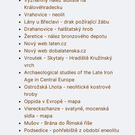
Významný nález sídliště na
Královéhradecku
Vrahovice - neolit
Lány u Břeclavi - drak požírající žábu
Drahanovice - halštatský hrob
Žeretice - nález bronzového depotu
Nový web laten.cz
Nový web dobalatenska.cz
Vroutek - Skytaly - Hradiště Kružínský
vrch
Archaeological studies of the Late Iron
Age in Central Europe
Ostrožská Lhota - neolitické kostrové
hroby
Oppida v Evropě - mapa
Viereckschanze - svatyně, mocenská
sídla - mapa
Mušov - Brána do Římské říše
Podsedice - pohřebiště z období eneolitu