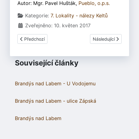
Autor: Mgr. Pavel Hušták,
Pueblo, o.p.s.
Základní údaje
Kategorie:
7. Lokality - nálezy Keltů
Zveřejněno: 10. květen 2017
Předchozí článek: Kunštát - nález keltského opasku
Další článek: Markvart
Předchozí
Následující
Související články
Brandýs nad Labem - U Vodojemu
Brandýs nad Labem - ulice Zápská
Brandýs nad Labem