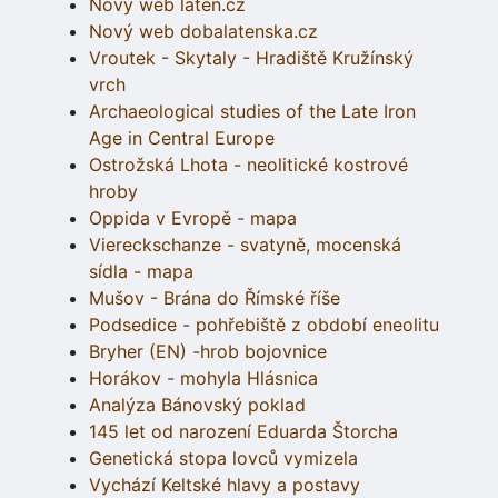
Nový web laten.cz
Nový web dobalatenska.cz
Vroutek - Skytaly - Hradiště Kružínský
vrch
Archaeological studies of the Late Iron
Age in Central Europe
Ostrožská Lhota - neolitické kostrové
hroby
Oppida v Evropě - mapa
Viereckschanze - svatyně, mocenská
sídla - mapa
Mušov - Brána do Římské říše
Podsedice - pohřebiště z období eneolitu
Bryher (EN) -hrob bojovnice
Horákov - mohyla Hlásnica
Analýza Bánovský poklad
145 let od narození Eduarda Štorcha
Genetická stopa lovců vymizela
Vychází Keltské hlavy a postavy