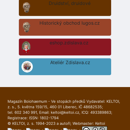
Druidství, druidové
Historický obchod lugos.cz
eshop.zdislava.cz
Ateliér Zdislava.cz
Magazín Boiohaemum - Ve stopách předků Vydavatel: KELTOI,
z. s., 5. května 159/15, 460 01 Liberec, IČ 48682535;
tel. 602 340 991, Email:
keltoi@keltoi.cz
, ICQ: 493389863;
Registrace: ISSN: 1802-1794
© KELTOI, z. s. 1994-2023 a autoři; Webmaster:
Keltoi