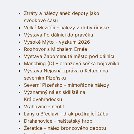
Ztráty a nálezy aneb depoty jako
svědkové času
Velké Meziříčí - nálezy z doby římské
Výstava Po dálnici do pravěku
Vysoké Mýto - výzkum 2026
Rozhovor s Michalem Ernée
Výstava Zapomenuté město pod dálnicí
Manching (D) - bronzová soška bojovníka
Výstava Nejasná zpráva o Keltech na
severním Plzeňsku
Severní Plzeňsko - mimořádné nálezy
Významný nález sídliště na
Královéhradecku
Vrahovice - neolit
Lány u Břeclavi - drak požírající žábu
Drahanovice - halštatský hrob
Žeretice - nález bronzového depotu