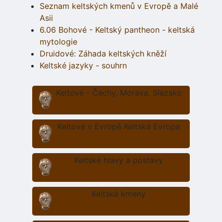
Seznam keltských kmenů v Evropě a Malé
Asii
6.06 Bohové - Keltský pantheon - keltská
mytologie
Druidové: Záhada keltských kněží
Keltské jazyky - souhrn
Keltové - Čechy, Morava, Slezsko
Keltové v Evropě Keltská Evropa
Keltské hlavy a postavy
Keltské kmeny