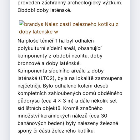
proveden záchranný archeologický výzkum.
Období doby laténské.
Na ploše téměř 1 ha byl odhalen
polykulturní sídelní areál, obsahující
komponenty z období neolitu, doby
bronzové a doby laténské.
Komponenta sídelního areálu z doby
laténské (LTC2), byla na lokalitě zastoupena
nejčetněji. Bylo odhaleno kolem deseti
kompletních zahloubených domů obdélného
půdorysu (cca 4 × 3 m) a dále několik set
sídlištních objektů. Kromě značného
množství keramických nálezů (cca 30
banánových beden) byly nalezeny železné
spony či části železného kotlíku.