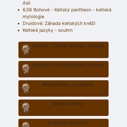
Asii
6.06 Bohové - Keltský pantheon - keltská
mytologie
Druidové: Záhada keltských kněží
Keltské jazyky - souhrn
Keltové - Čechy, Morava, Slezsko
Keltové v Evropě Keltská Evropa
Keltské hlavy a postavy
Keltské kmeny
Druidství, druidové