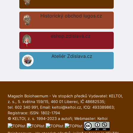
Historický obchod lugos.cz
eshop.zdislava.cz
Ateliér Zdislava.cz
Magazín Boiohaemum - Ve stopách předků Vydavatel: KELTOI,
z. s., 5. května 159/15, 460 01 Liberec, IČ 48682535;
tel. 602 340 991, Email:
keltoi@keltoi.cz
, ICQ: 493389863;
Registrace: ISSN: 1802-1794
© KELTOI, z. s. 1994-2023 a autoři; Webmaster:
Keltoi