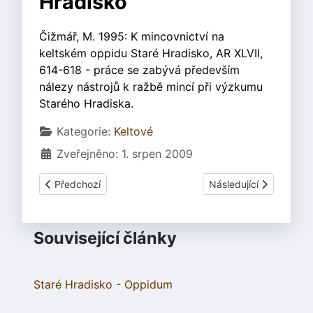
Hradisko
Čižmář, M. 1995: K mincovnictví na
keltském oppidu Staré Hradisko, AR XLVII,
614-618 - práce se zabývá především
nálezy nástrojů k ražbě mincí při výzkumu
Starého Hradiska.
Základní údaje
Kategorie:
Keltové
Zveřejněno: 1. srpen 2009
Předchozí článek: Bartošková, V. a kol.: Duchcovský pokla
Další článek: Slabina 
Předchozí
Následující
Související články
Staré Hradisko - Oppidum