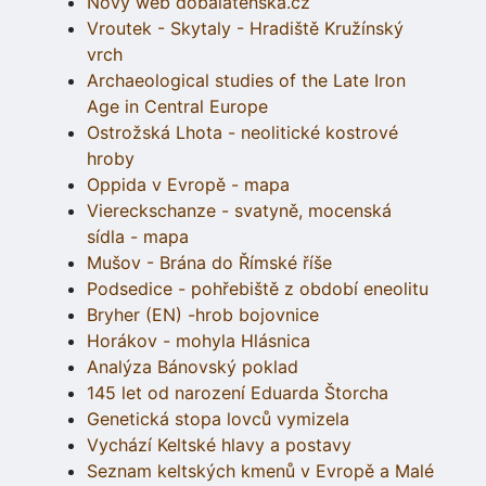
Nový web dobalatenska.cz
Vroutek - Skytaly - Hradiště Kružínský
vrch
Archaeological studies of the Late Iron
Age in Central Europe
Ostrožská Lhota - neolitické kostrové
hroby
Oppida v Evropě - mapa
Viereckschanze - svatyně, mocenská
sídla - mapa
Mušov - Brána do Římské říše
Podsedice - pohřebiště z období eneolitu
Bryher (EN) -hrob bojovnice
Horákov - mohyla Hlásnica
Analýza Bánovský poklad
145 let od narození Eduarda Štorcha
Genetická stopa lovců vymizela
Vychází Keltské hlavy a postavy
Seznam keltských kmenů v Evropě a Malé