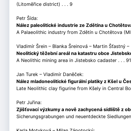
(Litoměřice district) . . . 9
Petr Šída:
Nález paleolitické industrie ze Zdětína u Chotětov
A Palaeolithic industry from Zdětín u Chotětova (Mlad
Vladimír Šrein – Blanka Šreinová – Martin Šťastný – 
Neolitický těžební areál na katastru obce Jistebsk
A Neolithic mining area in Jistebsko cadaster . . . 91
Jan Turek – Vladimír Daněček:
Nález mladoneolitické figurální platiky z Kšel u Č
Late Neolithic clay figurine from Kšely in Central Boh
Petr Juřina:
Zjišťovací výzkumy a nově zachycená sídliště z 
Sicherungsgrabungen und neuentdeckte Siedlungen de
Karla Motyková – Milan Zápotocký: