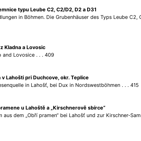
emnice typu Leube C2, C2/D2, D2 a D31
iedlungen in Böhmen. Die Grubenhäuser des Typs Leube C2,
z Kladna a Lovosic
 and Lovosice . . . 409
 Lahošti pri Duchcove, okr. Teplice
esenquelle in Lahošť, bei Dux in Nordswestböhmen . . . 415
pramene u Lahoště a „Kirschnerově sbírce“
aus dem „Obří pramen“ bei Lahošť und zur Kirschner-Samm