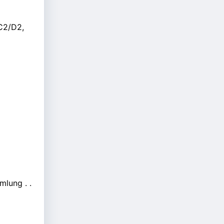
 C2/D2,
lung . .