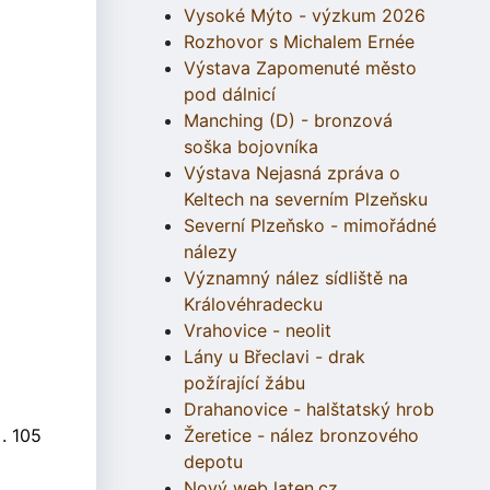
Vysoké Mýto - výzkum 2026
Rozhovor s Michalem Ernée
Výstava Zapomenuté město
pod dálnicí
Manching (D) - bronzová
soška bojovníka
Výstava Nejasná zpráva o
Keltech na severním Plzeňsku
Severní Plzeňsko - mimořádné
nálezy
Významný nález sídliště na
Královéhradecku
Vrahovice - neolit
Lány u Břeclavi - drak
požírající žábu
Drahanovice - halštatský hrob
. 105
Žeretice - nález bronzového
depotu
Nový web laten.cz