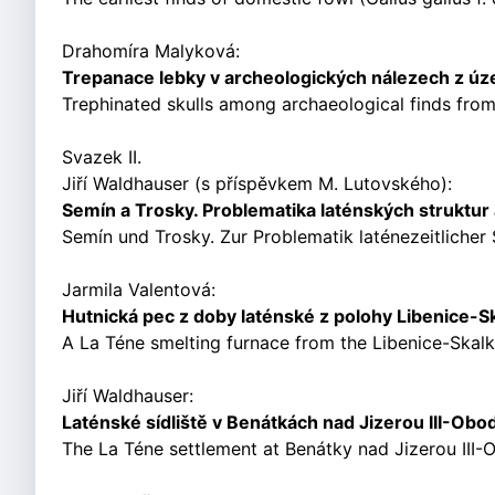
Drahomíra Malyková:
Trepanace lebky v archeologických nálezech z ú
Trephinated skulls among archaeological finds from
Svazek II.
Jiří Waldhauser (s příspěvkem M. Lutovského):
Semín a Trosky. Problematika laténských struktur a
Semín und Trosky. Zur Problematik laténezeitlicher 
Jarmila Valentová:
Hutnická pec z doby laténské z polohy Libenice-Ska
A La Téne smelting furnace from the Libenice-Skalka s
Jiří Waldhauser:
Laténské sídliště v Benátkách nad Jizerou III-Obod
The La Téne settlement at Benátky nad Jizerou III-Ob