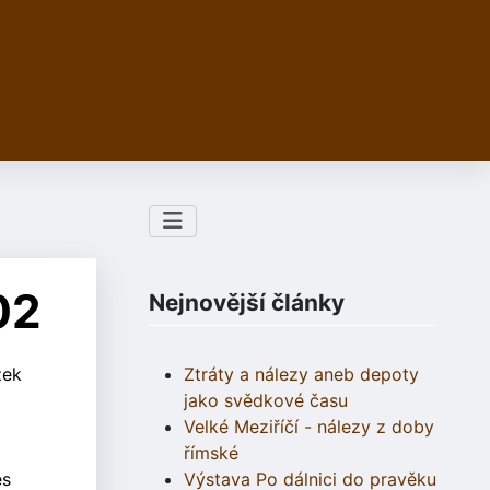
02
Nejnovější články
zek
Ztráty a nálezy aneb depoty
jako svědkové času
Velké Meziříčí - nálezy z doby
římské
es
Výstava Po dálnici do pravěku