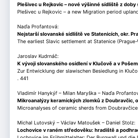
Plešivec u Rejkovic – nové výšinné sídliště z dob
Plešivec u Rejkovic – a new Migration period upland 
Naďa Profantová:
Nejstarší slovanské sídliště ve Statenicích, okr. P
The earliest Slavic settlement at Statenice (Prague-W
Jaroslav Kudrnáč:
K vývoji slovanského osídlení v Klučově a v Pošem
Zur Entwicklung der slawischen Besiedlung in Klučo
. 441
Vladimír Hanykýř – Milan Maryška – Naďa Profanto
Mikroanalýzy keramických zlomků z Doubravčic, ok
Microanalyses of ceramic sherds from Doubravčice (Ko
Michal Lutovský – Václav Matoušek – Daniel Stolz:
Lochovice v raném středověku: hradiště a podhra
Lochovice im Frühmittelalter: Der Burgwall und die U