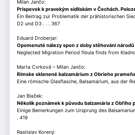
Milan Jančo:
Príspevok k pravekým sídliskám v Čechách. Poloz
Ein Beitrag zur Problematik der prähistorischen S
D2 und D3 . . . 367
Eduard Droberjar:
Opomenuté nálezy spon z doby stěhování národů 
Neglected Migration Period fibula finds from Kladno
Marta Cvrková – Milan Jančo:
Rímske sklenené balzamárium z Obrieho prameňa v
Eine römische Glasflasche, Balsamarium, aus der Ri
Jan Blažek:
Několik poznámek k původu balzamária z Obřího 
Einige Bemerkungen zum Ursprung des Balsamarium 
. 419
Rastislav Korený: