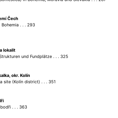
zemí Čech
 Bohemia . . . 293
 lokalit
Strukturen und Fundplätze . . . 325
lka, okr. Kolín
ite (Kolín district) . . . 351
ři
odři . . . 363