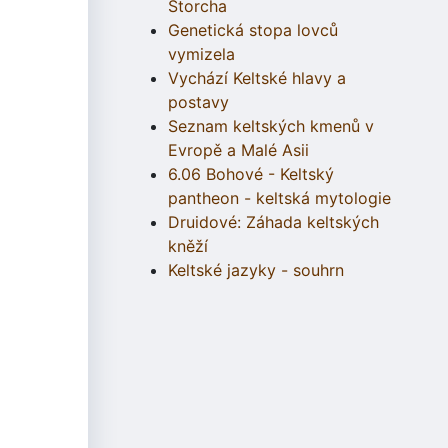
Štorcha
Genetická stopa lovců
vymizela
Vychází Keltské hlavy a
postavy
Seznam keltských kmenů v
Evropě a Malé Asii
6.06 Bohové - Keltský
pantheon - keltská mytologie
Druidové: Záhada keltských
kněží
Keltské jazyky - souhrn