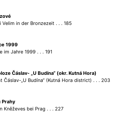
nzové
Velim in der Bronzezeit . . . 185
oce 1999
im Jahre 1999 . . . 191
loze Čáslav- „U Budína“ (okr. Kutná Hora)
 Čáslav-„U Budína“ (Kutná Hora district) . . . 203
u Prahy
 Kněževes bei Prag . . . 227