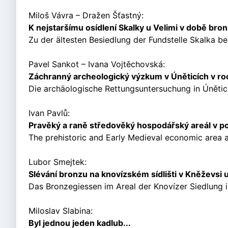
Miloš Vávra – Dražen Šťastný:
K nejstaršímu osídlení Skalky u Velimi v době bro
Zu der ältesten Besiedlung der Fundstelle Skalka bei 
Pavel Sankot – Ivana Vojtěchovská:
Záchranný archeologický výzkum v Úněticích v r
Die archäologische Rettungsuntersuchung in Únětice 
Ivan Pavlů:
Pravěký a raně středověký hospodářský areál v po
The prehistoric and Early Medieval economic area at
Lubor Smejtek:
Slévání bronzu na knovízském sídlišti v Kněževsi 
Das Bronzegiessen im Areal der Knovízer Siedlung in
Miloslav Slabina:
Byl jednou jeden kadlub...