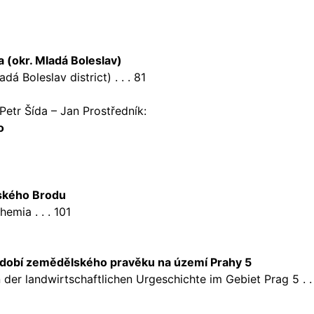
a (okr. Mladá Boleslav)
á Boleslav district) . . . 81
Petr Šída – Jan Prostředník:
o
eského Brodu
emia . . . 101
období zemědělského pravěku na území Prahy 5
r landwirtschaftlichen Urgeschichte im Gebiet Prag 5 . . 