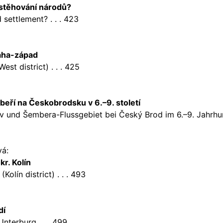
y stěhování národů?
settlement? . . . 423
raha-západ
est district) . . . 425
beří na Českobrodsku v 6.–9. století
v und Šembera-Flussgebiet bei Český Brod im 6.–9. Jahrhun
vá:
r. Kolín
lín district) . . . 493
dí
nterburg . . . 499