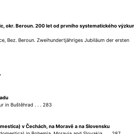
c, okr. Beroun. 200 let od prvního systematického výzku
ice, Bez. Beroun. Zweihundertjähriges Jubiläum der ersten
7
radu
r in Buštěhrad . . . 283
domestica) v Čechách, na Moravě a na Slovensku
. domestica) in Bohemia, Moravia and Slovakia . . . 287