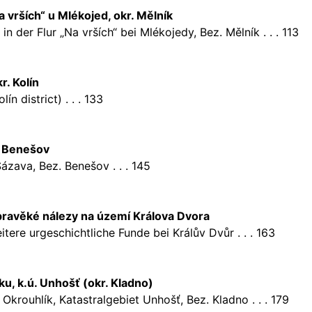
a vrších“ u Mlékojed, okr. Mělník
n der Flur „Na vrších“ bei Mlékojedy, Bez. Mělník . . . 113
r. Kolín
n district) . . . 133
. Benešov
zava, Bez. Benešov . . . 145
 pravěké nálezy na území Králova Dvora
ere urgeschichtliche Funde bei Králův Dvůr . . . 163
u, k.ú. Unhošť (okr. Kladno)
Okrouhlík, Katastralgebiet Unhošť, Bez. Kladno . . . 179