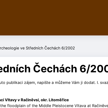
rcheologie ve Středních Čechách 6/2002
ředních Čechách 6/20
to publikaci zájem, napište a můžeme Vám ji dodat. I. sva
ci Vltavy v Račiněvsi, okr. Litoměřice
the floodplain of the Middle Pleistocene Vltava at Račiněv