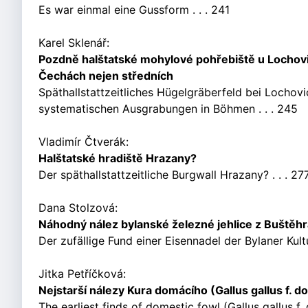
Es war einmal eine Gussform . . . 241
Karel Sklenář:
Pozdně halštatské mohylové pohřebiště u Lochovi
Čechách nejen středních
Späthallstattzeitliches Hügelgräberfeld bei Lochov
systematischen Ausgrabungen in Böhmen . . . 245
Vladimír Čtverák:
Halštatské hradiště Hrazany?
Der späthallstattzeitliche Burgwall Hrazany? . . . 27
Dana Stolzová:
Náhodný nález bylanské železné jehlice z Buštěh
Der zufällige Fund einer Eisennadel der Bylaner Kultu
Jitka Petříčková:
Nejstarší nálezy Kura domácího (Gallus gallus f. 
The earliest finds of domestic fowl (Gallus gallus f