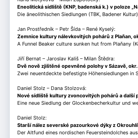
Eneolitická sídliště (KNP, badenská k.) v poloze „N
Die äneolithischen Siedlungen (TBK, Badener Kultur) i
Jan Prostředník – Petr Šída – René Kyselý:
Zemnice kultury nálevkovitých pohárů z Plaňan, ok
A Funnel Beaker culture sunken hut from Plaňany (Kolí
Jiří Bernat – Jaroslav Kališ – Milan Štědra:
Dvě nově zjištěné opevněné polohy v Sázavě, okr
Zwei neuentdeckte befestigte Höhensiedlungen in Sá
Daniel Stolz – Dana Stolzová:
Nové sídliště kultury zvoncovitých pohárů a další
Eine neue Siedlung der Glockenbecherkultur und weit
Daniel Stolz:
Starší nález severské pazourkové dýky z Okrouhlík
Der Altfund eines nordischen Feuersteindolches aus 