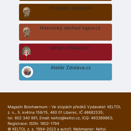
Druidství, druidové
Historický obchod lugos.cz
eshop.zdislava.cz
Ateliér Zdislava.cz
Magazín Boiohaemum - Ve stopách předků Vydavatel: KELTOI,
z. s., 5. května 159/15, 460 01 Liberec, IČ 48682535;
tel. 602 340 991, Email:
keltoi@keltoi.cz
, ICQ: 493389863;
Registrace: ISSN: 1802-1794
© KELTOI, z. s. 1994-2023 a autoři; Webmaster:
Keltoi