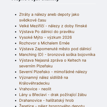
Ztráty a nálezy aneb depoty jako
svědkové času
Velké Meziříčí - nálezy z doby římské
Výstava Po dálnici do pravěku
Vysoké Mýto - výzkum 2026
Rozhovor s Michalem Ernée
Výstava Zapomenuté město pod dálnicí
Manching (D) - bronzová soška bojovníka
Výstava Nejasná zpráva o Keltech na
severním Plzeňsku
Severní Plzeňsko - mimořádné nálezy
Významný nález sídliště na
Královéhradecku
Vrahovice - neolit
Lány u Břeclavi - drak požírající žábu
Drahanovice - halštatský hrob
Žeretice - nález bronzového depotu