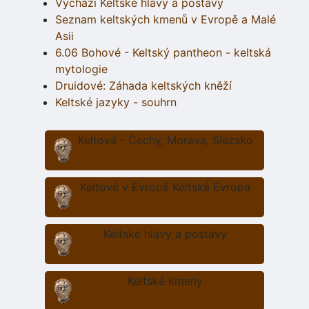
Vychází Keltské hlavy a postavy
Seznam keltských kmenů v Evropě a Malé
Asii
6.06 Bohové - Keltský pantheon - keltská
mytologie
Druidové: Záhada keltských kněží
Keltské jazyky - souhrn
Keltové - Čechy, Morava, Slezsko
Keltové v Evropě Keltská Evropa
Keltské hlavy a postavy
Keltské kmeny