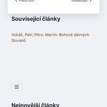
Předchozí článek: Kalweit, H.: Germánská kniha mrtvých
Další článek: Košnar, L
Předchozí
Následující
Související články
Vokáč, Petr; Pitro, Martin: Bohové dávných
Slovanů
Nejnovější články