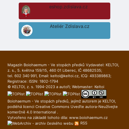
eshop.zdislava.cz
Ateliér Zdislava.cz
Magazín Boiohaemum - Ve stopách předků Vydavatel: KELTOI,
z. s., 5. května 159/15, 460 01 Liberec, IČ 48682535;
tel. 602 340 991, Email:
keltoi@keltoi.cz
, ICQ: 493389863;
Registrace: ISSN: 1802-1794
© KELTOI, z. s. 1994-2023 a autoři; Webmaster:
Keltoi
Boiohaemum - Ve stopách předků, jejímž autorem je
KELTOI
,
podléhá licenci
Creative Commons Uveďte autora-Neuží­vejte
komerčně 4.0 International
.
Vytvořeno na základě tohoto díla:
www.boiohaemum.cz
RSS