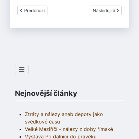
Předchozí článek: Militký J.: Keltské mincovnictví ve 3. a 
Další článek: Zimmer St
Předchozí
Následující
Nejnovější články
Ztráty a nálezy aneb depoty jako
svědkové času
Velké Meziříčí - nálezy z doby římské
Výstava Po dálnici do pravěku