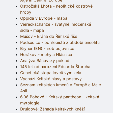
Age in Central Europe
Ostrožská Lhota - neolitické kostrové
hroby
Oppida v Evropě - mapa
Viereckschanze - svatyně, mocenská
sídla - mapa
Mušov - Brána do Římské říše
Podsedice - pohřebiště z období eneolitu
Bryher (EN) -hrob bojovnice
Horákov - mohyla Hlásnica
Analýza Bánovský poklad
145 let od narození Eduarda Štorcha
Genetická stopa lovců vymizela
Vychází Keltské hlavy a postavy
Seznam keltských kmenů v Evropě a Malé
Asii
6.06 Bohové - Keltský pantheon - keltská
mytologie
Druidové: Záhada keltských kněží