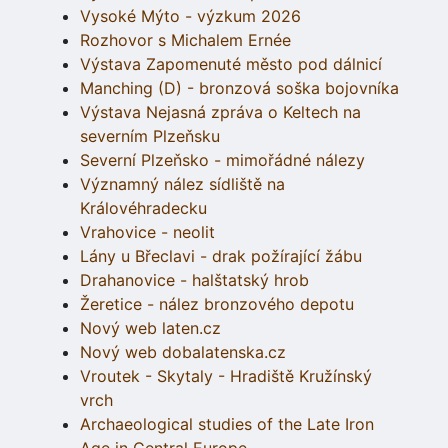
Vysoké Mýto - výzkum 2026
Rozhovor s Michalem Ernée
Výstava Zapomenuté město pod dálnicí
Manching (D) - bronzová soška bojovníka
Výstava Nejasná zpráva o Keltech na
severním Plzeňsku
Severní Plzeňsko - mimořádné nálezy
Významný nález sídliště na
Královéhradecku
Vrahovice - neolit
Lány u Břeclavi - drak požírající žábu
Drahanovice - halštatský hrob
Žeretice - nález bronzového depotu
Nový web laten.cz
Nový web dobalatenska.cz
Vroutek - Skytaly - Hradiště Kružínský
vrch
Archaeological studies of the Late Iron