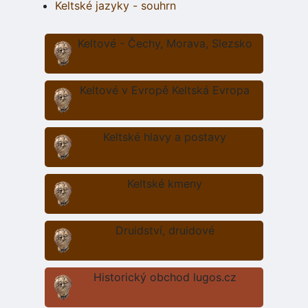
Keltské jazyky - souhrn
Keltové - Čechy, Morava, Slezsko
Keltové v Evropě Keltská Evropa
Keltské hlavy a postavy
Keltské kmeny
Druidství, druidové
Historický obchod lugos.cz