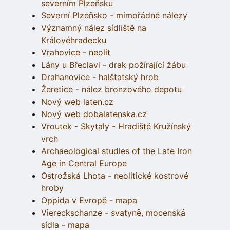
severním Plzeňsku
Severní Plzeňsko - mimořádné nálezy
Významný nález sídliště na
Královéhradecku
Vrahovice - neolit
Lány u Břeclavi - drak požírající žábu
Drahanovice - halštatský hrob
Žeretice - nález bronzového depotu
Nový web laten.cz
Nový web dobalatenska.cz
Vroutek - Skytaly - Hradiště Kružínský
vrch
Archaeological studies of the Late Iron
Age in Central Europe
Ostrožská Lhota - neolitické kostrové
hroby
Oppida v Evropě - mapa
Viereckschanze - svatyně, mocenská
sídla - mapa