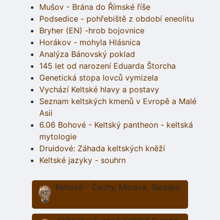
Mušov - Brána do Římské říše
Podsedice - pohřebiště z období eneolitu
Bryher (EN) -hrob bojovnice
Horákov - mohyla Hlásnica
Analýza Bánovský poklad
145 let od narození Eduarda Štorcha
Genetická stopa lovců vymizela
Vychází Keltské hlavy a postavy
Seznam keltských kmenů v Evropě a Malé
Asii
6.06 Bohové - Keltský pantheon - keltská
mytologie
Druidové: Záhada keltských kněží
Keltské jazyky - souhrn
Keltové - Čechy, Morava, Slezsko