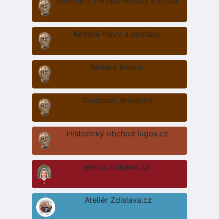
Keltové v Evropě Keltská Evropa
Keltské hlavy a postavy
Keltské kmeny
Druidství, druidové
Historický obchod lugos.cz
eshop.zdislava.cz
Ateliér Zdislava.cz