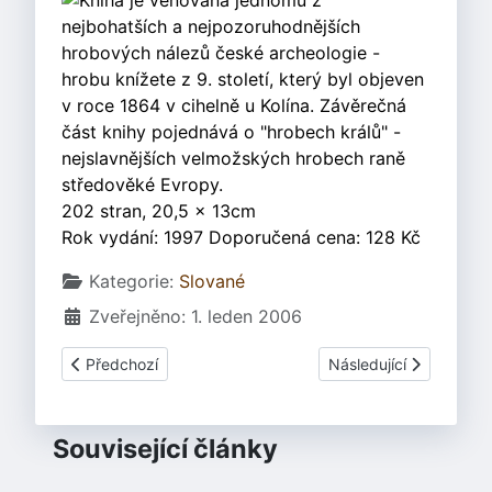
Kniha je věnována jednomu z
nejbohatších a nejpozoruhodnějších
hrobových nálezů české archeologie -
hrobu knížete z 9. století, který byl objeven
v roce 1864 v cihelně u Kolína. Závěrečná
část knihy pojednává o "hrobech králů" -
nejslavnějších velmožských hrobech raně
středověké Evropy.
202 stran, 20,5 x 13cm
Rok vydání: 1997 Doporučená cena: 128 Kč
Základní údaje
Kategorie:
Slované
Zveřejněno: 1. leden 2006
Předchozí článek: Lutovský, Michal a Michálek, Jan: Archeo
Další článek: Fabianow
Předchozí
Následující
Související články