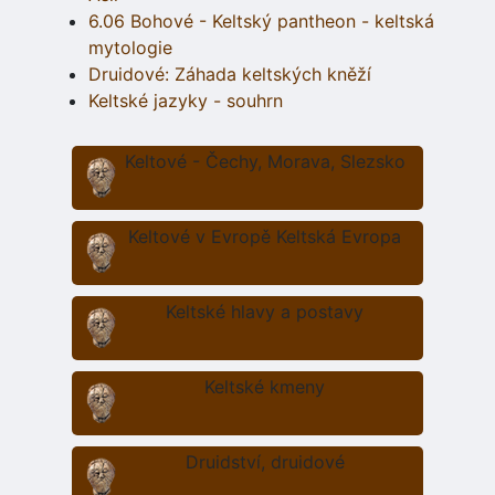
6.06 Bohové - Keltský pantheon - keltská
mytologie
Druidové: Záhada keltských kněží
Keltské jazyky - souhrn
Keltové - Čechy, Morava, Slezsko
Keltové v Evropě Keltská Evropa
Keltské hlavy a postavy
Keltské kmeny
Druidství, druidové