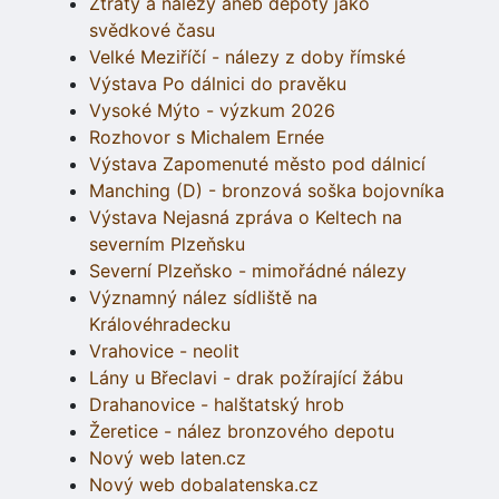
Ztráty a nálezy aneb depoty jako
svědkové času
Velké Meziříčí - nálezy z doby římské
Výstava Po dálnici do pravěku
Vysoké Mýto - výzkum 2026
Rozhovor s Michalem Ernée
Výstava Zapomenuté město pod dálnicí
Manching (D) - bronzová soška bojovníka
Výstava Nejasná zpráva o Keltech na
severním Plzeňsku
Severní Plzeňsko - mimořádné nálezy
Významný nález sídliště na
Královéhradecku
Vrahovice - neolit
Lány u Břeclavi - drak požírající žábu
Drahanovice - halštatský hrob
Žeretice - nález bronzového depotu
Nový web laten.cz
Nový web dobalatenska.cz