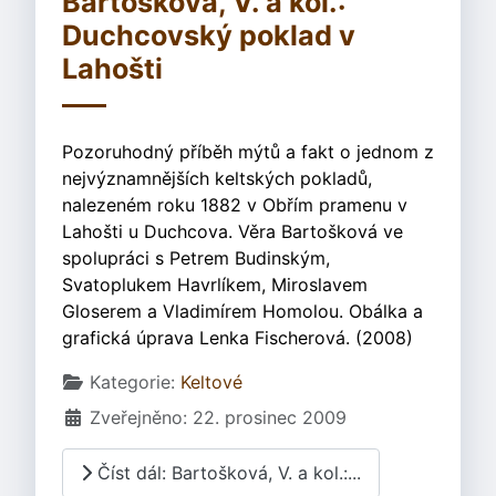
Bartošková, V. a kol.:
Duchcovský poklad v
Lahošti
Pozoruhodný příběh mýtů a fakt o jednom z
nejvýznamnějších keltských pokladů,
nalezeném roku 1882 v Obřím pramenu v
Lahošti u Duchcova. Věra Bartošková ve
spolupráci s Petrem Budinským,
Svatoplukem Havrlíkem, Miroslavem
Gloserem a Vladimírem Homolou. Obálka a
grafická úprava Lenka Fischerová. (2008)
Základní údaje
Kategorie:
Keltové
Zveřejněno: 22. prosinec 2009
Číst dál: Bartošková, V. a kol.:...