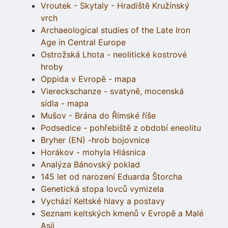
Vroutek - Skytaly - Hradiště Kružínský
vrch
Archaeological studies of the Late Iron
Age in Central Europe
Ostrožská Lhota - neolitické kostrové
hroby
Oppida v Evropě - mapa
Viereckschanze - svatyně, mocenská
sídla - mapa
Mušov - Brána do Římské říše
Podsedice - pohřebiště z období eneolitu
Bryher (EN) -hrob bojovnice
Horákov - mohyla Hlásnica
Analýza Bánovský poklad
145 let od narození Eduarda Štorcha
Genetická stopa lovců vymizela
Vychází Keltské hlavy a postavy
Seznam keltských kmenů v Evropě a Malé
Asii