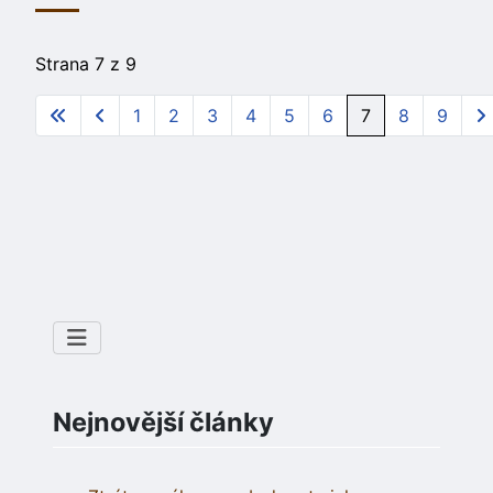
Strana 7 z 9
1
2
3
4
5
6
7
8
9
Nejnovější články