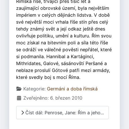
Římská říše, trvající přes tisíc let a
zaujímající obrovské území, byla největším
impériem v celých dějinách lidstva. V době
své největší moci vrhala říše stín přes celý
tehdy známý svět a její odkaz ještě dnes
ovlivňuje politiku, umění a kulturu. Řím svou
moc získal na bitevním poli a síla této říše
se odráží ve válečné pověsti nepřátel, které
si podmanila. Hannibal a Kartáginci,
Mithridates, Galové, sásánovští Peršané a
neblaze proslulí Gótové patři mezi armády,
které svedly boj s mocí Říma.
Základní údaje
Kategorie:
Germáni a doba římská
Zveřejněno: 6. březen 2010
Číst dál: Penrose, Jane: Řím a jeho...