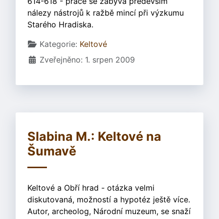
614-618 - práce se zabývá především
nálezy nástrojů k ražbě mincí při výzkumu
Starého Hradiska.
Základní údaje
Kategorie:
Keltové
Zveřejněno: 1. srpen 2009
Slabina M.: Keltové na
Šumavě
Keltové a Obří hrad - otázka velmi
diskutovaná, možností a hypotéz ještě více.
Autor, archeolog, Národní muzeum, se snaží