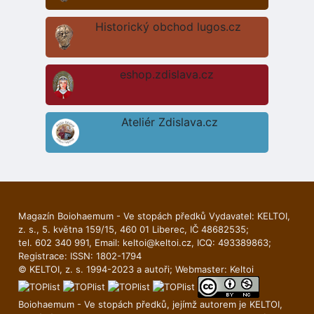
Historický obchod lugos.cz
eshop.zdislava.cz
Ateliér Zdislava.cz
Magazín Boiohaemum - Ve stopách předků Vydavatel: KELTOI,
z. s., 5. května 159/15, 460 01 Liberec, IČ 48682535;
tel. 602 340 991, Email:
keltoi@keltoi.cz
, ICQ: 493389863;
Registrace: ISSN: 1802-1794
© KELTOI, z. s. 1994-2023 a autoři; Webmaster:
Keltoi
Boiohaemum - Ve stopách předků, jejímž autorem je
KELTOI
,