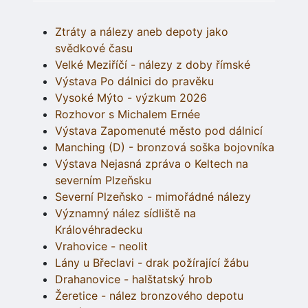
Ztráty a nálezy aneb depoty jako
svědkové času
Velké Meziříčí - nálezy z doby římské
Výstava Po dálnici do pravěku
Vysoké Mýto - výzkum 2026
Rozhovor s Michalem Ernée
Výstava Zapomenuté město pod dálnicí
Manching (D) - bronzová soška bojovníka
Výstava Nejasná zpráva o Keltech na
severním Plzeňsku
Severní Plzeňsko - mimořádné nálezy
Významný nález sídliště na
Královéhradecku
Vrahovice - neolit
Lány u Břeclavi - drak požírající žábu
Drahanovice - halštatský hrob
Žeretice - nález bronzového depotu