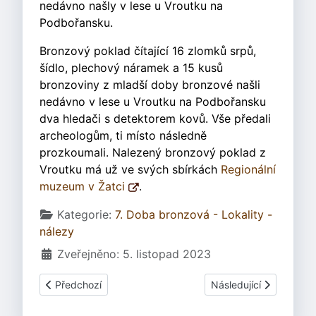
nedávno našly v lese u Vroutku na
Podbořansku.
Bronzový poklad čítající 16 zlomků srpů,
šídlo, plechový náramek a 15 kusů
bronzoviny z mladší doby bronzové našli
nedávno v lese u Vroutku na Podbořansku
dva hledači s detektorem kovů. Vše předali
archeologům, ti místo následně
prozkoumali. Nalezený bronzový poklad z
Vroutku má už ve svých sbírkách
Regionální
muzeum v Žatci
.
Základní údaje
Kategorie:
7. Doba bronzová - Lokality -
nálezy
Zveřejněno: 5. listopad 2023
Předchozí článek: Klenice
Další článek: Opava-Ka
Předchozí
Následující