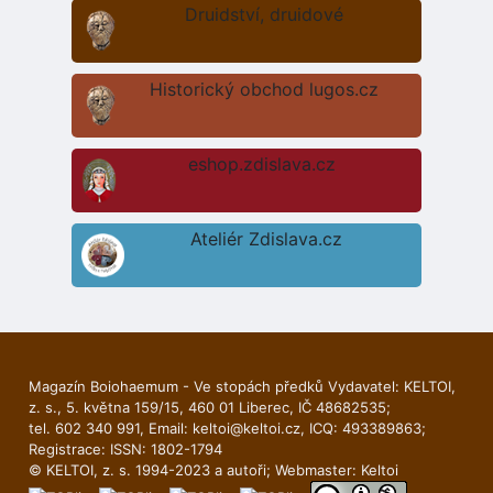
Druidství, druidové
Historický obchod lugos.cz
eshop.zdislava.cz
Ateliér Zdislava.cz
Magazín Boiohaemum - Ve stopách předků Vydavatel: KELTOI,
z. s., 5. května 159/15, 460 01 Liberec, IČ 48682535;
tel. 602 340 991, Email:
keltoi@keltoi.cz
, ICQ: 493389863;
Registrace: ISSN: 1802-1794
© KELTOI, z. s. 1994-2023 a autoři; Webmaster:
Keltoi