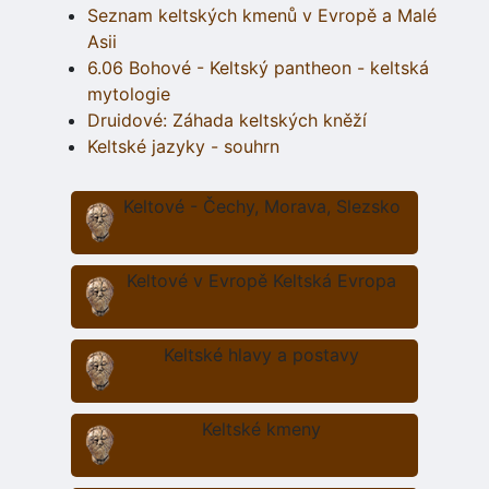
Seznam keltských kmenů v Evropě a Malé
Asii
6.06 Bohové - Keltský pantheon - keltská
mytologie
Druidové: Záhada keltských kněží
Keltské jazyky - souhrn
Keltové - Čechy, Morava, Slezsko
Keltové v Evropě Keltská Evropa
Keltské hlavy a postavy
Keltské kmeny