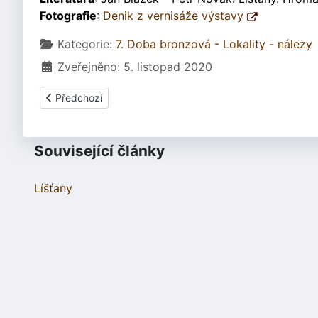
Fotografie
:
Denik z vernisáže výstavy
Základní údaje
Kategorie:
7. Doba bronzová - Lokality - nálezy
Zveřejněno: 5. listopad 2020
Předchozí článek: Němčice nad Hanou - nález hrobu z ml
Předchozí
Související články
Líšťany