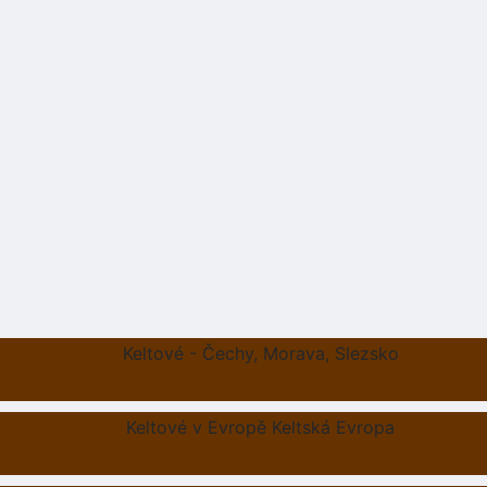
Keltové - Čechy, Morava, Slezsko
Keltové v Evropě Keltská Evropa