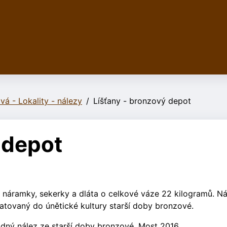
vá - Lokality - nálezy
Líšťany - bronzový depot
 depot
náramky, sekerky a dláta o celkové váze 22 kilogramů. Ná
tovaný do únětické kultury starší doby bronzové.
adný nález ze starší doby bronzové. Most 2016