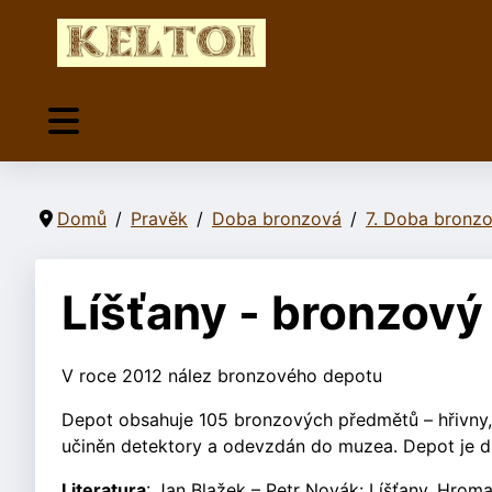
Domů
Pravěk
Doba bronzová
7. Doba bronzo
Líšťany - bronzový
V roce 2012 nález bronzového depotu
Depot obsahuje 105 bronzových předmětů – hřivny, 
učiněn detektory a odevzdán do muzea. Depot je da
Literatura
: Jan Blažek – Petr Novák: Líšťany. Hrom