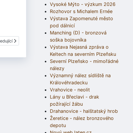
Vysoké Mýto - výzkum 2026
Rozhovor s Michalem Ernée
Výstava Zapomenuté město
pod dálnicí
Manching (D) - bronzová
soška bojovníka
í článek: Koryta - hradiště
edující
Výstava Nejasná zpráva o
Keltech na severním Plzeňsku
Severní Plzeňsko - mimořádné
nálezy
Významný nález sídliště na
Královéhradecku
Vrahovice - neolit
Lány u Břeclavi - drak
požírající žábu
Drahanovice - halštatský hrob
Žeretice - nález bronzového
depotu
Nový web laten.cz