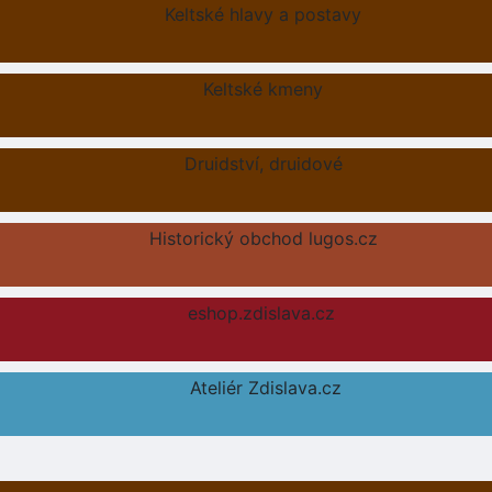
Keltské hlavy a postavy
Keltské kmeny
Druidství, druidové
Historický obchod lugos.cz
eshop.zdislava.cz
Ateliér Zdislava.cz