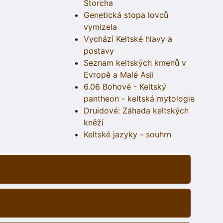
Štorcha
Genetická stopa lovců
vymizela
Vychází Keltské hlavy a
postavy
Seznam keltských kmenů v
Evropě a Malé Asii
6.06 Bohové - Keltský
pantheon - keltská mytologie
Druidové: Záhada keltských
kněží
Keltské jazyky - souhrn