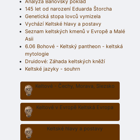
Analýza Bánovský poklad
145 let od narození Eduarda Štorcha
Genetická stopa lovců vymizela
Vychází Keltské hlavy a postavy
Seznam keltských kmenů v Evropě a Malé
Asii
6.06 Bohové - Keltský pantheon - keltská
mytologie
Druidové: Záhada keltských kněží
Keltské jazyky - souhrn
Keltové - Čechy, Morava, Slezsko
Keltové v Evropě Keltská Evropa
Keltské hlavy a postavy