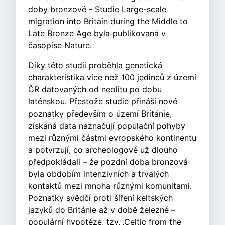
doby bronzové - Studie Large-scale
migration into Britain during the Middle to
Late Bronze Age byla publikovaná v
časopise Nature.
Díky této studii proběhla genetická
charakteristika více než 100 jedinců z území
ČR datovaných od neolitu po dobu
laténskou. Přestože studie přináší nové
poznatky především o území Británie,
získaná data naznačují populační pohyby
mezi různými částmi evropského kontinentu
a potvrzují, co archeologové už dlouho
předpokládali – že pozdní doba bronzová
byla obdobím intenzivních a trvalých
kontaktů mezi mnoha různými komunitami.
Poznatky svědčí proti šíření keltských
jazyků do Británie až v době železné –
populární hypotéze, tzv. ‚Celtic from the