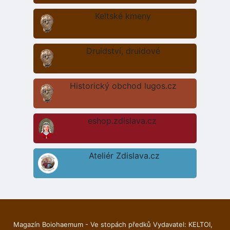
Keltské kmeny
Druidství, druidové
Historický obchod lugos.cz
eshop.zdislava.cz
Ateliér Zdislava.cz
Magazín Boiohaemum - Ve stopách předků Vydavatel: KELTOI,