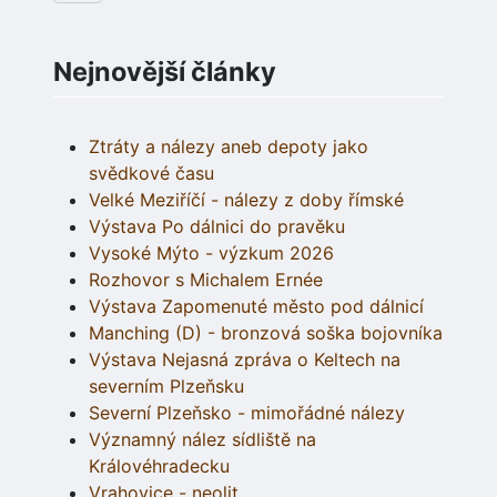
Nejnovější články
Ztráty a nálezy aneb depoty jako
svědkové času
Velké Meziříčí - nálezy z doby římské
Výstava Po dálnici do pravěku
Vysoké Mýto - výzkum 2026
Rozhovor s Michalem Ernée
Výstava Zapomenuté město pod dálnicí
Manching (D) - bronzová soška bojovníka
Výstava Nejasná zpráva o Keltech na
severním Plzeňsku
Severní Plzeňsko - mimořádné nálezy
Významný nález sídliště na
Královéhradecku
Vrahovice - neolit