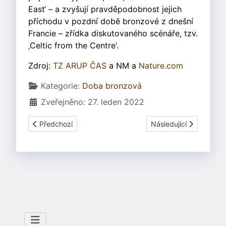
East‘ – a zvyšují pravděpodobnost jejich
příchodu v pozdní době bronzové z dnešní
Francie – zřídka diskutovaného scénáře, tzv.
‚Celtic from the Centre‘.
Zdroj:
TZ ARUP ČAS
a NM a
Nature.com
Základní údaje
Kategorie:
Doba bronzová
Zveřejněno: 27. leden 2022
Předchozí článek: Slezskoplatěnická kultura v době bron
Další článek: Kladina -
Předchozí
Následující