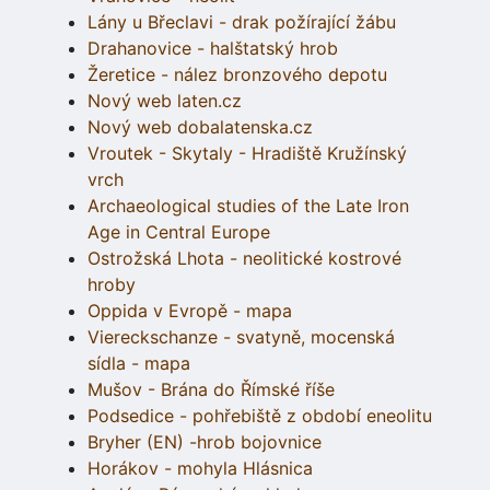
Lány u Břeclavi - drak požírající žábu
Drahanovice - halštatský hrob
Žeretice - nález bronzového depotu
Nový web laten.cz
Nový web dobalatenska.cz
Vroutek - Skytaly - Hradiště Kružínský
vrch
Archaeological studies of the Late Iron
Age in Central Europe
Ostrožská Lhota - neolitické kostrové
hroby
Oppida v Evropě - mapa
Viereckschanze - svatyně, mocenská
sídla - mapa
Mušov - Brána do Římské říše
Podsedice - pohřebiště z období eneolitu
Bryher (EN) -hrob bojovnice
Horákov - mohyla Hlásnica