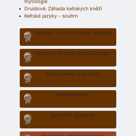
mytologie
Druidové: Záhada keltských kněží
Keltské jazyky - souhrn
Keltové - Čechy, Morava, Slezsko
Keltové v Evropě Keltská Evropa
Keltské hlavy a postavy
Keltské kmeny
Druidství, druidové
Historický obchod lugos.cz