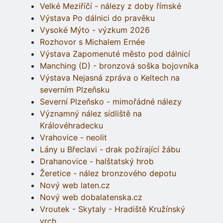
Velké Meziříčí - nálezy z doby římské
Výstava Po dálnici do pravěku
Vysoké Mýto - výzkum 2026
Rozhovor s Michalem Ernée
Výstava Zapomenuté město pod dálnicí
Manching (D) - bronzová soška bojovníka
Výstava Nejasná zpráva o Keltech na
severním Plzeňsku
Severní Plzeňsko - mimořádné nálezy
Významný nález sídliště na
Královéhradecku
Vrahovice - neolit
Lány u Břeclavi - drak požírající žábu
Drahanovice - halštatský hrob
Žeretice - nález bronzového depotu
Nový web laten.cz
Nový web dobalatenska.cz
Vroutek - Skytaly - Hradiště Kružínský
vrch