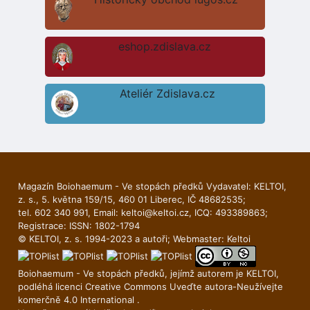
eshop.zdislava.cz
Ateliér Zdislava.cz
Magazín Boiohaemum - Ve stopách předků Vydavatel: KELTOI,
z. s., 5. května 159/15, 460 01 Liberec, IČ 48682535;
tel. 602 340 991, Email:
keltoi@keltoi.cz
, ICQ: 493389863;
Registrace: ISSN: 1802-1794
© KELTOI, z. s. 1994-2023 a autoři; Webmaster:
Keltoi
Boiohaemum - Ve stopách předků, jejímž autorem je
KELTOI
,
podléhá licenci
Creative Commons Uveďte autora-Neuží­vejte
komerčně 4.0 International
.