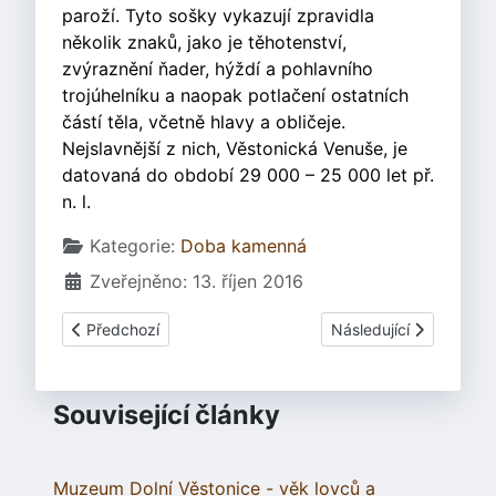
paroží. Tyto sošky vykazují zpravidla
několik znaků, jako je těhotenství,
zvýraznění ňader, hýždí a pohlavního
trojúhelníku a naopak potlačení ostatních
částí těla, včetně hlavy a obličeje.
Nejslavnější z nich, Věstonická Venuše, je
datovaná do období 29 000 – 25 000 let př.
n. l.
Základní údaje
Kategorie:
Doba kamenná
Zveřejněno: 13. říjen 2016
Předchozí článek: Petřkovická venuše
Další článek: Byli nean
Předchozí
Následující
Související články
Muzeum Dolní Věstonice - věk lovců a