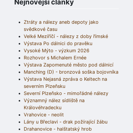
Nejnovější články
Ztráty a nálezy aneb depoty jako
svědkové času
Velké Meziříčí - nálezy z doby římské
Výstava Po dálnici do pravěku
Vysoké Mýto - výzkum 2026
Rozhovor s Michalem Ernée
Výstava Zapomenuté město pod dálnicí
Manching (D) - bronzová soška bojovníka
Výstava Nejasná zpráva o Keltech na
severním Plzeňsku
Severní Plzeňsko - mimořádné nálezy
Významný nález sídliště na
Královéhradecku
Vrahovice - neolit
Lány u Břeclavi - drak požírající žábu
Drahanovice - halštatský hrob