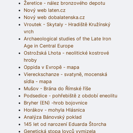
Žeretice - nález bronzového depotu
Nový web laten.cz
Nový web dobalatenska.cz
Vroutek - Skytaly - Hradiště Kružínský
vrch
Archaeological studies of the Late Iron
Age in Central Europe
Ostrožská Lhota - neolitické kostrové
hroby
Oppida v Evropě - mapa
Viereckschanze - svatyně, mocenská
sídla - mapa
Mušov - Brána do Římské říše
Podsedice - pohřebiště z období eneolitu
Bryher (EN) -hrob bojovnice
Horákov - mohyla Hlásnica
Analýza Bánovský poklad
145 let od narození Eduarda Štorcha
Genetická stopa lovců vymizela