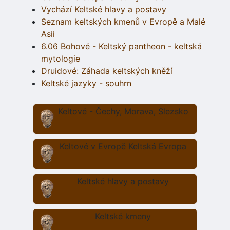
Vychází Keltské hlavy a postavy
Seznam keltských kmenů v Evropě a Malé
Asii
6.06 Bohové - Keltský pantheon - keltská
mytologie
Druidové: Záhada keltských kněží
Keltské jazyky - souhrn
Keltové - Čechy, Morava, Slezsko
Keltové v Evropě Keltská Evropa
Keltské hlavy a postavy
Keltské kmeny