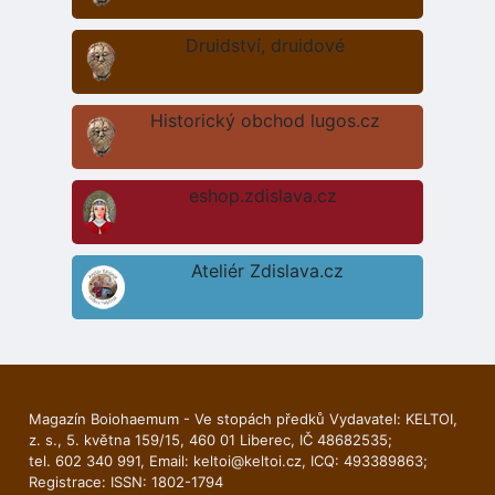
Druidství, druidové
Historický obchod lugos.cz
eshop.zdislava.cz
Ateliér Zdislava.cz
Magazín Boiohaemum - Ve stopách předků Vydavatel: KELTOI,
z. s., 5. května 159/15, 460 01 Liberec, IČ 48682535;
tel. 602 340 991, Email:
keltoi@keltoi.cz
, ICQ: 493389863;
Registrace: ISSN: 1802-1794