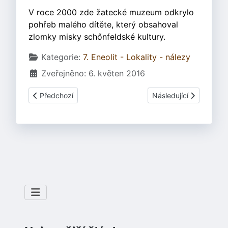
V roce 2000 zde žatecké muzeum odkrylo
pohřeb malého dítěte, který obsahoval
zlomky misky schőnfeldské kultury.
Základní údaje
Kategorie:
7. Eneolit - Lokality - nálezy
Zveřejněno: 6. květen 2016
Předchozí článek: Brodek u Prostějova - svatyně
Další článek: Chudeřín
Předchozí
Následující