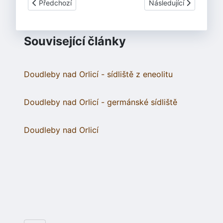
Předchozí článek: Horákov - mohyla Hlásnica
Další článek: Skalice -
Předchozí
Následující
Související články
Doudleby nad Orlicí - sídliště z eneolitu
Doudleby nad Orlicí - germánské sídliště
Doudleby nad Orlicí