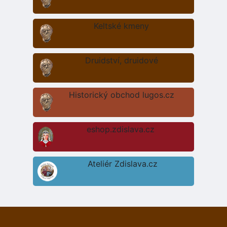
Keltské kmeny
Druidství, druidové
Historický obchod lugos.cz
eshop.zdislava.cz
Ateliér Zdislava.cz