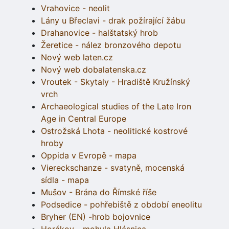
Vrahovice - neolit
Lány u Břeclavi - drak požírající žábu
Drahanovice - halštatský hrob
Žeretice - nález bronzového depotu
Nový web laten.cz
Nový web dobalatenska.cz
Vroutek - Skytaly - Hradiště Kružínský
vrch
Archaeological studies of the Late Iron
Age in Central Europe
Ostrožská Lhota - neolitické kostrové
hroby
Oppida v Evropě - mapa
Viereckschanze - svatyně, mocenská
sídla - mapa
Mušov - Brána do Římské říše
Podsedice - pohřebiště z období eneolitu
Bryher (EN) -hrob bojovnice