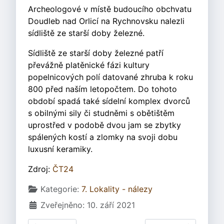
Archeologové v místě budoucího obchvatu
Doudleb nad Orlicí na Rychnovsku nalezli
sídliště ze starší doby železné.
Sídliště ze starší doby železné patří
převážně platěnické fázi kultury
popelnicových polí datované zhruba k roku
800 před naším letopočtem. Do tohoto
období spadá také sídelní komplex dvorců
s obilnými sily či studněmi s obětištěm
uprostřed v podobě dvou jam se zbytky
spálených kostí a zlomky na svoji dobu
luxusní keramiky.
Zdroj:
ČT24
Základní údaje
Kategorie:
7. Lokality - nálezy
Zveřejněno: 10. září 2021