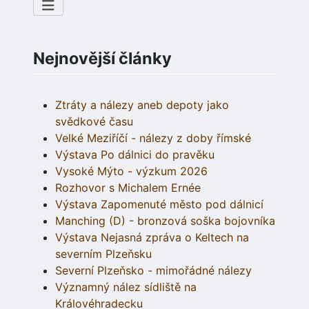
Nejnovější články
Ztráty a nálezy aneb depoty jako
svědkové času
Velké Meziříčí - nálezy z doby římské
Výstava Po dálnici do pravěku
Vysoké Mýto - výzkum 2026
Rozhovor s Michalem Ernée
Výstava Zapomenuté město pod dálnicí
Manching (D) - bronzová soška bojovníka
Výstava Nejasná zpráva o Keltech na
severním Plzeňsku
Severní Plzeňsko - mimořádné nálezy
Významný nález sídliště na
Královéhradecku