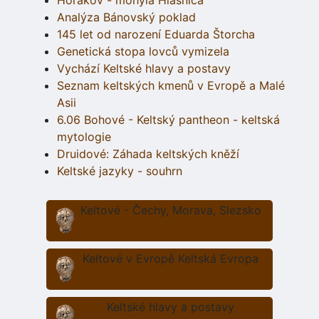
Horákov - mohyla Hlásnica
Analýza Bánovský poklad
145 let od narození Eduarda Štorcha
Genetická stopa lovců vymizela
Vychází Keltské hlavy a postavy
Seznam keltských kmenů v Evropě a Malé
Asii
6.06 Bohové - Keltský pantheon - keltská
mytologie
Druidové: Záhada keltských kněží
Keltské jazyky - souhrn
Keltové - Čechy, Morava, Slezsko
Keltové v Evropě Keltská Evropa
Keltské hlavy a postavy