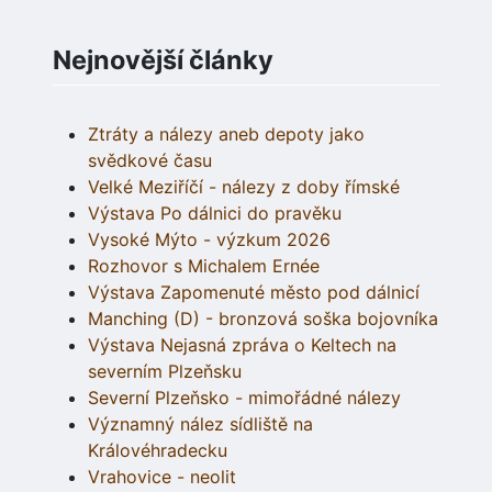
Nejnovější články
Ztráty a nálezy aneb depoty jako
svědkové času
Velké Meziříčí - nálezy z doby římské
Výstava Po dálnici do pravěku
Vysoké Mýto - výzkum 2026
Rozhovor s Michalem Ernée
Výstava Zapomenuté město pod dálnicí
Manching (D) - bronzová soška bojovníka
Výstava Nejasná zpráva o Keltech na
severním Plzeňsku
Severní Plzeňsko - mimořádné nálezy
Významný nález sídliště na
Královéhradecku
Vrahovice - neolit