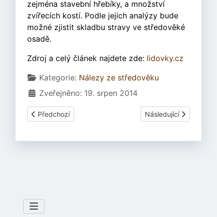
zejména stavební hřebíky, a množství
zvířecích kostí. Podle jejich analýzy bude
možné zjistit skladbu stravy ve středověké
osadě.
Zdroj a celý článek najdete zde:
lidovky.cz
Základní údaje
Kategorie:
Nálezy ze středověku
Zveřejněno: 19. srpen 2014
Předchozí článek: Vyšehrad vydal nález století
Další článek: Izrael - 
Předchozí
Následující