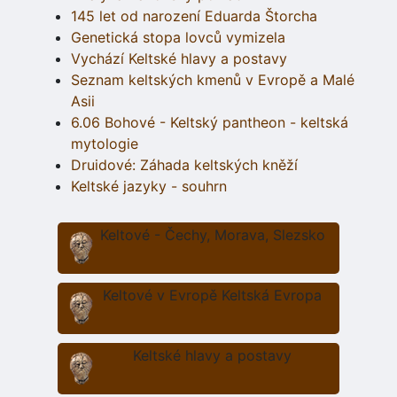
145 let od narození Eduarda Štorcha
Genetická stopa lovců vymizela
Vychází Keltské hlavy a postavy
Seznam keltských kmenů v Evropě a Malé
Asii
6.06 Bohové - Keltský pantheon - keltská
mytologie
Druidové: Záhada keltských kněží
Keltské jazyky - souhrn
Keltové - Čechy, Morava, Slezsko
Keltové v Evropě Keltská Evropa
Keltské hlavy a postavy