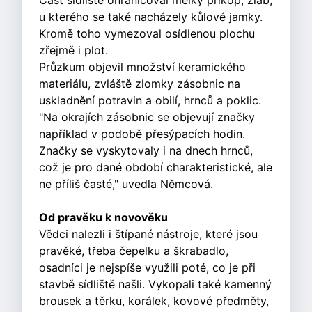
Část sídliště ohraničoval mělký příkop, žlab,
u kterého se také nacházely kůlové jamky.
Kromě toho vymezoval osídlenou plochu
zřejmě i plot.
Průzkum objevil množství keramického
materiálu, zvláště zlomky zásobnic na
uskladnění potravin a obilí, hrnců a poklic.
"Na okrajích zásobnic se objevují značky
například v podobě přesýpacích hodin.
Značky se vyskytovaly i na dnech hrnců,
což je pro dané období charakteristické, ale
ne příliš časté," uvedla Němcová.
Od pravěku k novověku
Vědci nalezli i štípané nástroje, které jsou
pravěké, třeba čepelku a škrabadlo,
osadníci je nejspíše využili poté, co je při
stavbě sídliště našli. Vykopali také kamenný
brousek a těrku, korálek, kovové předměty,