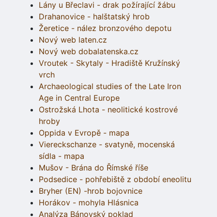
Lány u Břeclavi - drak požírající žábu
Drahanovice - halštatský hrob
Žeretice - nález bronzového depotu
Nový web laten.cz
Nový web dobalatenska.cz
Vroutek - Skytaly - Hradiště Kružínský
vrch
Archaeological studies of the Late Iron
Age in Central Europe
Ostrožská Lhota - neolitické kostrové
hroby
Oppida v Evropě - mapa
Viereckschanze - svatyně, mocenská
sídla - mapa
Mušov - Brána do Římské říše
Podsedice - pohřebiště z období eneolitu
Bryher (EN) -hrob bojovnice
Horákov - mohyla Hlásnica
Analýza Bánovský poklad