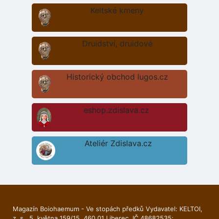
Keltské kmeny
Druidství, druidové
Historický obchod lugos.cz
eshop.zdislava.cz
Ateliér Zdislava.cz
Magazín Boiohaemum - Ve stopách předků Vydavatel: KELTOI,
z. s., 5. května 159/15, 460 01 Liberec, IČ 48682535;