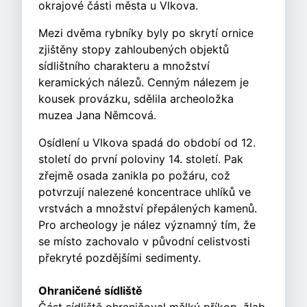
okrajové části města u Vlkova.
Mezi dvěma rybníky byly po skrytí ornice
zjištěny stopy zahloubených objektů
sídlištního charakteru a množství
keramických nálezů. Cenným nálezem je
kousek provázku, sdělila archeoložka
muzea Jana Němcová.
Osídlení u Vlkova spadá do období od 12.
století do první poloviny 14. století. Pak
zřejmě osada zanikla po požáru, což
potvrzují nalezené koncentrace uhlíků ve
vrstvách a množství přepálených kamenů.
Pro archeology je nález významný tím, že
se místo zachovalo v původní celistvosti
překryté pozdějšími sedimenty.
Ohraničené sídliště