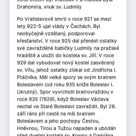
Drahomíra, vnuk sv. Ludmily
Po Vratislavově smrti v roce 921 se mezi
lety 922-5 ujal vlády v Čechách. Byl
neobyčejně vzdělaný, podporoval
křesťanství. V roce 925 dal přenést ostatky
své zavražděné babičky Ludmily na pražské
hradiště a uložit do kostela sv. Jiří. V roce
929 dal vybudovat nový kostel zasvěcený
sv. Vítu, jehož ostatky získal od Jindřicha I.
Ptáčníka. Měl velké spory se svým bratrem
Boleslavem (od roku 935 kníže Boleslav I.
Ukrutný). Spor vyvrcholil bratrovraždou v
roce 935 (?929), když Boleslav Václava
nechal ve Staré Boleslavi zavraždit. Byl 28.
září ráno při cestě na mši bratrem
Boleslavem a jeho pochopy Čestou,
Hněvnou, Tirou a Tužou napaden a ubodán
před dveřmi kostela sv. Kosmy a Damiána.