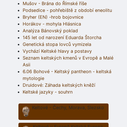
Mušov - Brána do Římské říše
Podsedice - pohřebiště z období eneolitu
Bryher (EN) -hrob bojovnice
Horákov - mohyla Hlásnica
Analýza Bánovský poklad
145 let od narození Eduarda Štorcha
Genetická stopa lovců vymizela
Vychází Keltské hlavy a postavy
Seznam keltských kmenů v Evropě a Malé
Asii
6.06 Bohové - Keltský pantheon - keltská
mytologie
Druidové: Záhada keltských kněží
Keltské jazyky - souhrn
Keltové - Čechy, Morava, Slezsko
Keltové v Evropě Keltská Evropa