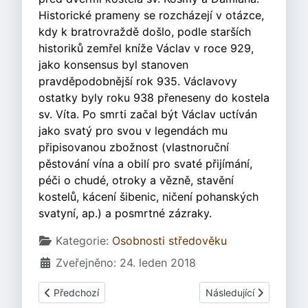
Historické prameny se rozcházejí v otázce,
kdy k bratrovraždě došlo, podle starších
historiků zemřel kníže Václav v roce 929,
jako konsensus byl stanoven
pravděpodobnější rok 935. Václavovy
ostatky byly roku 938 přeneseny do kostela
sv. Víta. Po smrti začal být Václav uctíván
jako svatý pro svou v legendách mu
připisovanou zbožnost (vlastnoruční
pěstování vína a obilí pro svaté přijímání,
péči o chudé, otroky a vězně, stavění
kostelů, kácení šibenic, ničení pohanských
svatyní, ap.) a posmrtné zázraky.
Základní údaje
Kategorie:
Osobnosti středověku
Zveřejněno: 24. leden 2018
Předchozí článek: sv. Zdislava - rekonstrukce obličeje
Další článek: Ludmila,
Předchozí
Následující