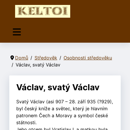
Domů
Středověk
Osobnosti středověku
Václav, svatý Václav
Václav, svatý Václav
Svatý Václav (asi 907 – 28. září 935 (?929),
byl český kníže a světec, který je hlavním
patronem Čech a Moravy a symbol české
státnosti.
Jeho otcem byl Vratislav I. a matkou byla