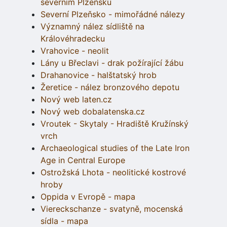
severním Plzeňsku
Severní Plzeňsko - mimořádné nálezy
Významný nález sídliště na
Královéhradecku
Vrahovice - neolit
Lány u Břeclavi - drak požírající žábu
Drahanovice - halštatský hrob
Žeretice - nález bronzového depotu
Nový web laten.cz
Nový web dobalatenska.cz
Vroutek - Skytaly - Hradiště Kružínský
vrch
Archaeological studies of the Late Iron
Age in Central Europe
Ostrožská Lhota - neolitické kostrové
hroby
Oppida v Evropě - mapa
Viereckschanze - svatyně, mocenská
sídla - mapa