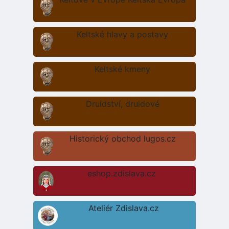
Keltské hlavy a postavy
Keltské kmeny
Druidství, druidové
Historický obchod lugos.cz
eshop.zdislava.cz
Ateliér Zdislava.cz