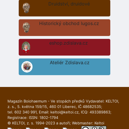
Druidství, druidové
Historický obchod lugos.cz
eshop.zdislava.cz
Ateliér Zdislava.cz
Magazín Boiohaemum - Ve stopách předků Vydavatel: KELTOI,
z. s., 5. května 159/15, 460 01 Liberec, IČ 48682535;
tel. 602 340 991, Email:
keltoi@keltoi.cz
, ICQ: 493389863;
Registrace: ISSN: 1802-1794
© KELTOI, z. s. 1994-2023 a autoři; Webmaster:
Keltoi