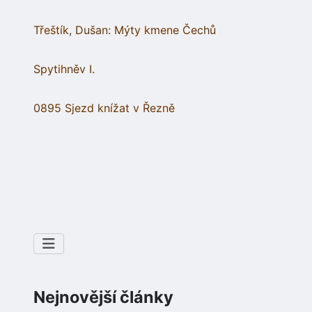
Třeštík, Dušan: Mýty kmene Čechů
Spytihněv I.
0895 Sjezd knížat v Řezně
Nejnovější články