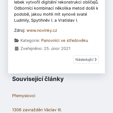
lebek vytvořil digitální rekonstrukci obličejů.
Odborníci kombinací několika metod došli k
podobě, jakou mohli mít synové svaté
Ludmily, Spytihněv I. a Vratislav I.
Zdroj:
www.novinky.cz
Základní údaje
Kategorie:
Panovníci ve středověku
Zveřejněno: 25. únor 2021
Další článek: Vratislav 
Následující
Související články
Přemyslovci
1306 zavražděn Václav III.