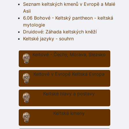
Seznam keltských kmenů v Evropě a Malé
Asii
6.06 Bohové - Keltský pantheon - keltská
mytologie
Druidové: Záhada keltských kněží
Keltské jazyky - souhrn
Keltové - Čechy, Morava, Slezsko
Keltové v Evropě Keltská Evropa
Keltské hlavy a postavy
Keltské kmeny