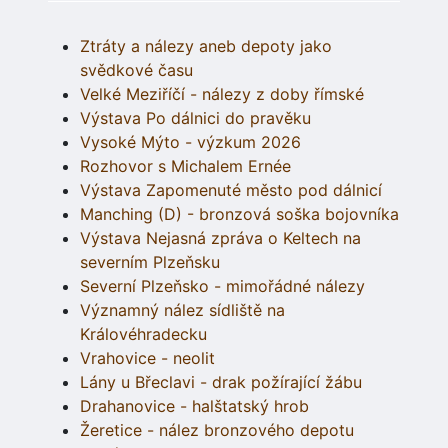
Ztráty a nálezy aneb depoty jako
svědkové času
Velké Meziříčí - nálezy z doby římské
Výstava Po dálnici do pravěku
Vysoké Mýto - výzkum 2026
Rozhovor s Michalem Ernée
Výstava Zapomenuté město pod dálnicí
Manching (D) - bronzová soška bojovníka
Výstava Nejasná zpráva o Keltech na
severním Plzeňsku
Severní Plzeňsko - mimořádné nálezy
Významný nález sídliště na
Královéhradecku
Vrahovice - neolit
Lány u Břeclavi - drak požírající žábu
Drahanovice - halštatský hrob
Žeretice - nález bronzového depotu