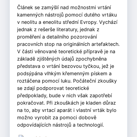
Článek se zamýšlí nad možnostmi vrtání
kamenných nástrojů pomocí dutého vrtáku
v neolitu a eneolitu střední Evropy. Vychází
jednak z rešerše literatury, jednak z
proměření a detailního pozorování
pracovních stop na originálních artefaktech.
V části věnované teoretické přípravě je na
základě zjištěných údajů zpochybněna
představa o vrtání bezovou tyčkou, jež je
podsýpána vlhkým křemenným pískem a
roztáčena pomocí luku. Počáteční zkoušky
se zdají podporovat teoretické
předpoklady, bude v nich však zapotřebí
pokračovat. Při zkouškách je kladen důraz
na to, aby vrtací aparát i vlastní vrták bylo
možno vyrobit za pomoci dobově
odpovídajících nástrojů a technologií.