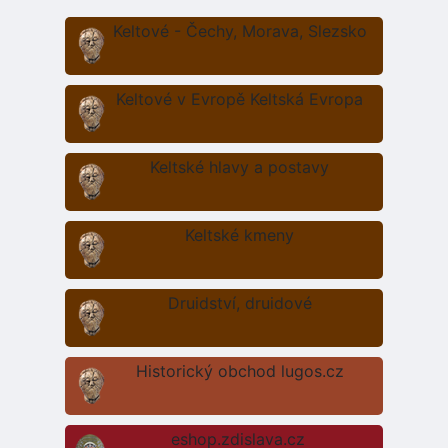
Keltové - Čechy, Morava, Slezsko
Keltové v Evropě Keltská Evropa
Keltské hlavy a postavy
Keltské kmeny
Druidství, druidové
Historický obchod lugos.cz
eshop.zdislava.cz