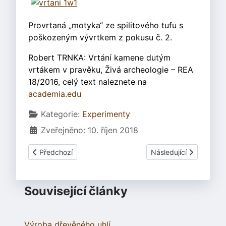
Provrtaná „motyka“ ze spilitového tufu s
poškozeným vývrtkem z pokusu č. 2.
Robert TRNKA: Vrtání kamene dutým
vrtákem v pravěku, Živá archeologie – REA
18/2016, celý text naleznete na
academia.edu
Základní údaje
Kategorie:
Experimenty
Zveřejněno: 10. říjen 2018
Předchozí článek: Rekonstrukce lebky ženy z doby před 45 
Další článek: Archeolo
Předchozí
Následující
Související články
Výroba dřevěného uhlí