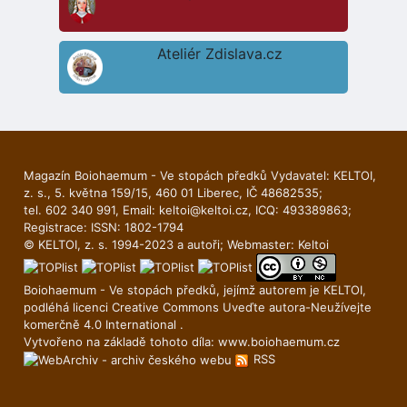
Ateliér Zdislava.cz
Magazín Boiohaemum - Ve stopách předků Vydavatel: KELTOI,
z. s., 5. května 159/15, 460 01 Liberec, IČ 48682535;
tel. 602 340 991, Email:
keltoi@keltoi.cz
, ICQ: 493389863;
Registrace: ISSN: 1802-1794
© KELTOI, z. s. 1994-2023 a autoři; Webmaster:
Keltoi
Boiohaemum - Ve stopách předků, jejímž autorem je
KELTOI
,
podléhá licenci
Creative Commons Uveďte autora-Neuží­vejte
komerčně 4.0 International
.
Vytvořeno na základě tohoto díla:
www.boiohaemum.cz
RSS