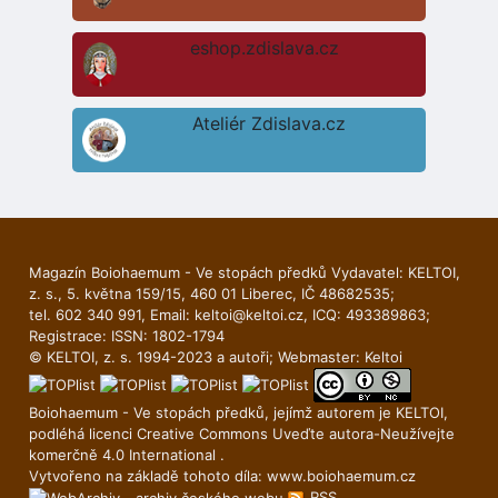
eshop.zdislava.cz
Ateliér Zdislava.cz
Magazín Boiohaemum - Ve stopách předků Vydavatel: KELTOI,
z. s., 5. května 159/15, 460 01 Liberec, IČ 48682535;
tel. 602 340 991, Email:
keltoi@keltoi.cz
, ICQ: 493389863;
Registrace: ISSN: 1802-1794
© KELTOI, z. s. 1994-2023 a autoři; Webmaster:
Keltoi
Boiohaemum - Ve stopách předků, jejímž autorem je
KELTOI
,
podléhá licenci
Creative Commons Uveďte autora-Neuží­vejte
komerčně 4.0 International
.
Vytvořeno na základě tohoto díla:
www.boiohaemum.cz
RSS