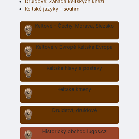
Druidové: Záhada keltských kněží
Keltské jazyky - souhrn
Keltové - Čechy, Morava, Slezsko
Keltové v Evropě Keltská Evropa
Keltské hlavy a postavy
Keltské kmeny
Druidství, druidové
Historický obchod lugos.cz