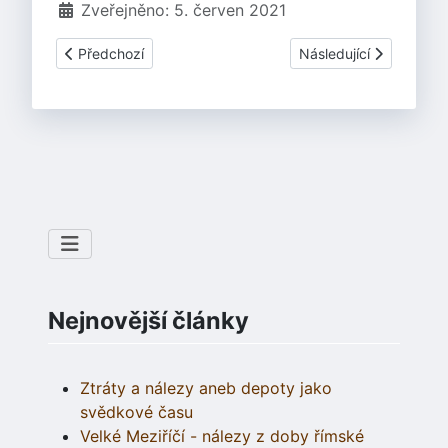
Zveřejněno: 5. červen 2021
Předchozí článek: Rekonstrukce tváří žen z doby kamenn
Další článek: Vrtání 
Předchozí
Následující
Nejnovější články
Ztráty a nálezy aneb depoty jako
svědkové času
Velké Meziříčí - nálezy z doby římské