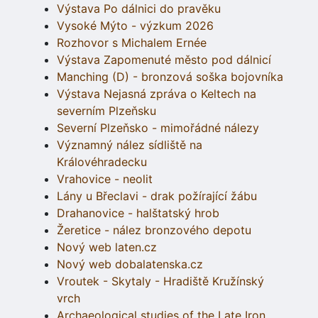
Výstava Po dálnici do pravěku
Vysoké Mýto - výzkum 2026
Rozhovor s Michalem Ernée
Výstava Zapomenuté město pod dálnicí
Manching (D) - bronzová soška bojovníka
Výstava Nejasná zpráva o Keltech na
severním Plzeňsku
Severní Plzeňsko - mimořádné nálezy
Významný nález sídliště na
Královéhradecku
Vrahovice - neolit
Lány u Břeclavi - drak požírající žábu
Drahanovice - halštatský hrob
Žeretice - nález bronzového depotu
Nový web laten.cz
Nový web dobalatenska.cz
Vroutek - Skytaly - Hradiště Kružínský
vrch
Archaeological studies of the Late Iron