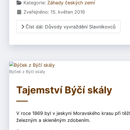
Základní údaje
Kategorie:
Záhady českých zemí
Zveřejněno: 15. květen 2016
Číst dál: Důvody vyvraždění Slavníkovců
Býček z Býčí skály
Tajemství Býčí skály
V roce 1869 byl v jeskyni Moravského krasu při tě
železným a skleněným zdobením.