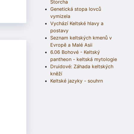
Štorcha
Genetická stopa lovců
vymizela
Vychází Keltské hlavy a
postavy
Seznam keltských kmenů v
Evropě a Malé Asii
6.06 Bohové - Keltský
pantheon - keltská mytologie
Druidové: Záhada keltských
kněží
Keltské jazyky - souhrn