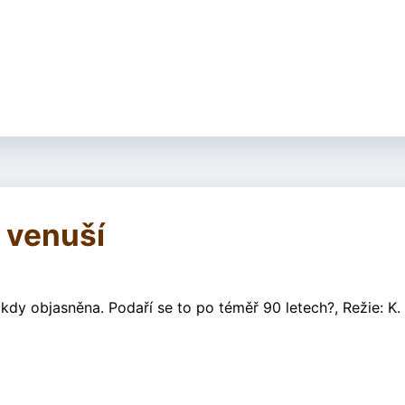
 venuší
dy objasněna. Podaří se to po téměř 90 letech?, Režie: K.