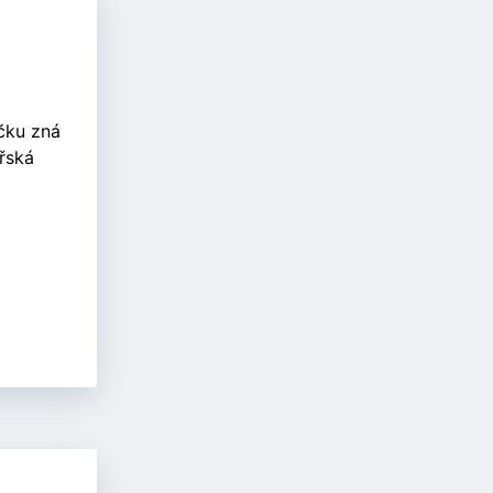
čku zná
eřská