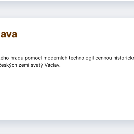
lava
ského hradu pomocí moderních technologií cennou historick
 českých zemí svatý Václav.