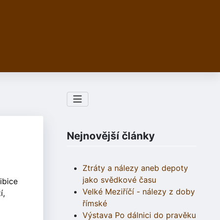
Nejnovější články
Ztráty a nálezy aneb depoty
jako svědkové času
ibice
Velké Meziříčí - nálezy z doby
í,
římské
Výstava Po dálnici do pravěku