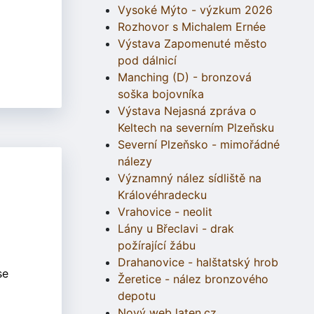
Vysoké Mýto - výzkum 2026
Rozhovor s Michalem Ernée
Výstava Zapomenuté město
pod dálnicí
Manching (D) - bronzová
soška bojovníka
Výstava Nejasná zpráva o
Keltech na severním Plzeňsku
Severní Plzeňsko - mimořádné
nálezy
Významný nález sídliště na
Královéhradecku
Vrahovice - neolit
Lány u Břeclavi - drak
požírající žábu
Drahanovice - halštatský hrob
se
Žeretice - nález bronzového
depotu
Nový web laten.cz