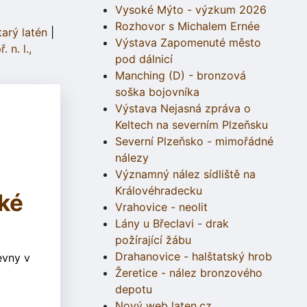
Vysoké Mýto - výzkum 2026
Rozhovor s Michalem Ernée
tarý latén
|
Výstava Zapomenuté město
 n. l.,
pod dálnicí
Manching (D) - bronzová
soška bojovníka
Výstava Nejasná zpráva o
Keltech na severním Plzeňsku
Severní Plzeňsko - mimořádné
nálezy
Významný nález sídliště na
Královéhradecku
ké
Vrahovice - neolit
Lány u Břeclavi - drak
požírající žábu
Drahanovice - halštatský hrob
evny v
Žeretice - nález bronzového
depotu
Nový web laten.cz