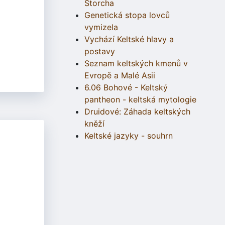
Štorcha
Genetická stopa lovců
vymizela
Vychází Keltské hlavy a
postavy
Seznam keltských kmenů v
Evropě a Malé Asii
6.06 Bohové - Keltský
pantheon - keltská mytologie
Druidové: Záhada keltských
kněží
Keltské jazyky - souhrn