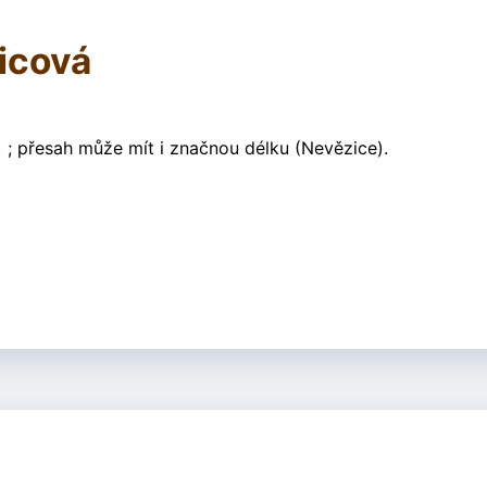
licová
 ; přesah může mít i značnou délku (Nevězice).