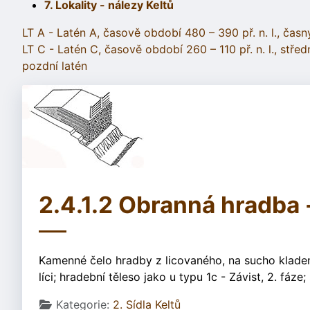
7. Lokality - nálezy Keltů
LT A - Latén A, časově období 480 – 390 př. n. l., časn
LT C - Latén C, časově období 260 – 110 př. n. l., střed
pozdní latén
2.4.1.2 Obranná hradba
Kamenné čelo hradby z licovaného, na sucho kladen
líci; hradební těleso jako u typu 1c - Závist, 2. fáze
Základní údaje
Kategorie:
2. Sídla Keltů