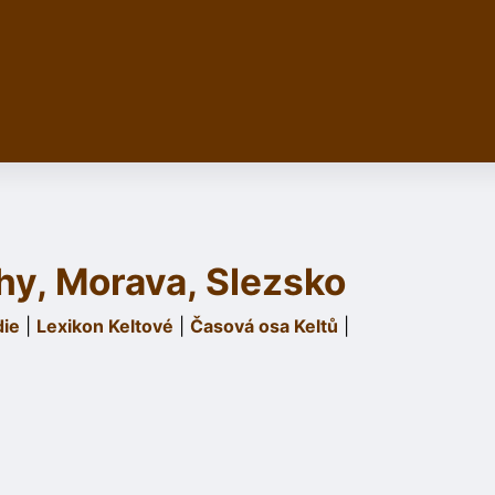
hy, Morava, Slezsko
die
|
Lexikon Keltové
|
Časová osa Keltů
|