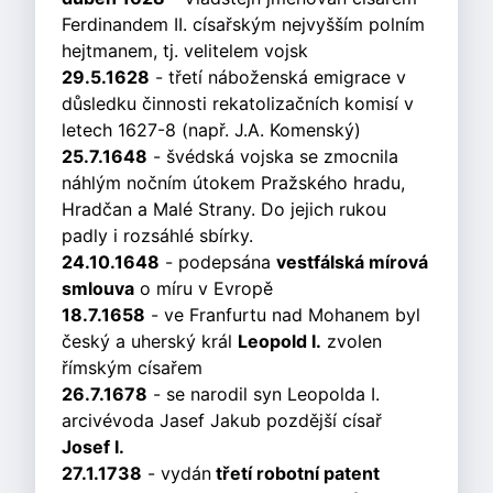
Ferdinandem II. císařským nejvyšším polním
hejtmanem, tj. velitelem vojsk
29.5.1628
- třetí náboženská emigrace v
důsledku činnosti rekatolizačních komisí v
letech 1627-8 (např. J.A. Komenský)
25.7.1648
- švédská vojska se zmocnila
náhlým nočním útokem Pražského hradu,
Hradčan a Malé Strany. Do jejich rukou
padly i rozsáhlé sbírky.
24.10.1648
- podepsána
vestfálská mírová
smlouva
o míru v Evropě
18.7.1658
- ve Franfurtu nad Mohanem byl
český a uherský král
Leopold I.
zvolen
římským císařem
26.7.1678
- se narodil syn Leopolda I.
arcivévoda Jasef Jakub pozdější císař
Josef I.
27.1.1738
- vydán
třetí robotní patent