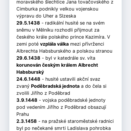
moravského šlechtice Jana tovačovského z
Cimburka podnikly velkou vojenskou
výpravu do Uher a Slzeska
29.5.1438
- radikální husité se na svém
sněmu v Mělníku rozhodli přijmout za
českého krále polského prince Kazimíra. V
zemi poté
vzplála válka
mezi přívrženci
Albrechta Habsburského a polskou stranou
29.6.1438
- byl v katedrále sv. víta
korunován českým králem Albrecht
Habsburský
24.6.1448
- husité ustavili akční svaz
zvaný
Poděbradská jednota
a do čela si
zvolili Jiřího z Poděbrad
3.9.1448
- vojska poděbradské jednoty
pod vedením Jiřího z Poděbrad obsazují
Prahu
2.3.1458
- na pražské staroměstské radnici
byl po nečekané smrti Ladislava pohrobka