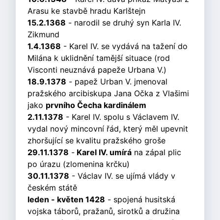
Arasu ke stavbě hradu Karlštejn
15.2.1368
- narodil se druhý syn Karla IV.
Zikmund
1.4.1368
- Karel IV. se vydává na tažení do
Milána k uklidnění tamější situace (rod
Visconti neuznává papeže Urbana V.)
18.9.1378
- papež Urban V. jmenoval
pražského arcibiskupa Jana Očka z Vlašimi
jako
prvního Čecha kardinálem
2.11.1378
- Karel IV. spolu s Václavem IV.
vydal nový mincovní řád, který měl upevnit
zhoršující se kvalitu pražského groše
29.11.1378
-
Karel IV. umírá
na zápal plic
po úrazu (zlomenina krčku)
30.11.1378
- Václav IV. se ujímá vlády v
českém státě
leden - květen 1428
- spojená husitská
vojska táborů, pražanů, sirotků a družina