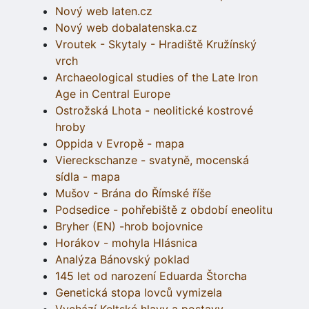
Nový web laten.cz
Nový web dobalatenska.cz
Vroutek - Skytaly - Hradiště Kružínský
vrch
Archaeological studies of the Late Iron
Age in Central Europe
Ostrožská Lhota - neolitické kostrové
hroby
Oppida v Evropě - mapa
Viereckschanze - svatyně, mocenská
sídla - mapa
Mušov - Brána do Římské říše
Podsedice - pohřebiště z období eneolitu
Bryher (EN) -hrob bojovnice
Horákov - mohyla Hlásnica
Analýza Bánovský poklad
145 let od narození Eduarda Štorcha
Genetická stopa lovců vymizela