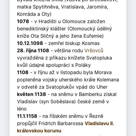
matka Spytihněva, Vratislava, Jaromíra,
Konráda a Oty)
1078
- v Hradišti u Olomouce založen
benediktinský klášter (Olomoucký údělný
kníže Ota Sličný a jeho žena Eufemie)
10.12.1098
- zemřel biskup Kosmas
28. října 1108
- většina rodu
Vršovců
vyvražděna z příkazu knížete Svatopluka
kvůli údajné spolupráci s Poláky
1108
- v říjnu až v listopadu byla Morava
popleněna vojsky uherského krále Kolemana
v odvetě za Svatoplukův vpád do Uher
květen 1138
- na sněmu v Bamberku získal
Vladislav (syn Soběslava) české země v
léno
11.1.1158
- na říšském sněmu v Řezně
propůjčil Fridrich Barbarossa
Vladislavu II.
královskou korunu