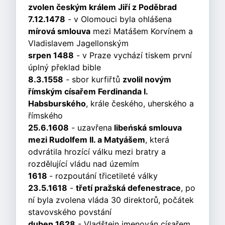
zvolen českým králem Jiří z Poděbrad
7.12.1478
- v Olomouci byla ohlášena
mírová smlouva
mezi Matášem Korvínem a
Vladislavem Jagellonským
srpen 1488
- v Praze vychází tiskem první
úplný překlad bible
8.3.1558
- sbor kurfiřtů
zvolil novým
římským císařem Ferdinanda I.
Habsburského
, krále českého, uherského a
římského
25.6.1608
- uzavřena
libeńská smlouva
mezi Rudolfem II. a Matyášem
, která
odvrátila hrozící válku mezi bratry a
rozdělující vládu nad územím
1618
- rozpoutání třicetileté války
23.5.1618
-
třetí pražská defenestrace
, po
ní byla zvolena vláda 30 direktorů, počátek
stavovského povstání
duben 1628
- Vladštejn jmenován císařem