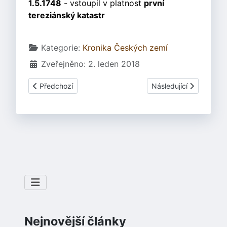
1.5.1748
- vstoupil v platnost
první
tereziánský katastr
Základní údaje
Kategorie:
Kronika Českých zemí
Zveřejněno: 2. leden 2018
Předchozí článek: 1158 Vladislav II. jmenován králem
Další článek: 1517 Sv
Předchozí
Následující
Nejnovější články