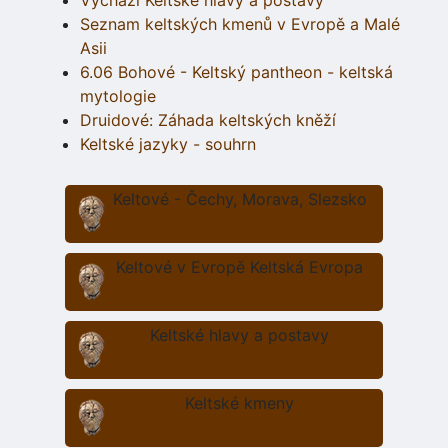
Vychází Keltské hlavy a postavy
Seznam keltských kmenů v Evropě a Malé
Asii
6.06 Bohové - Keltský pantheon - keltská
mytologie
Druidové: Záhada keltských kněží
Keltské jazyky - souhrn
Keltové - Čechy, Morava, Slezsko
Keltové v Evropě Keltská Evropa
Keltské hlavy a postavy
Keltské kmeny