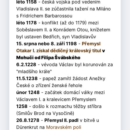
léto 1158
- česká vojska pod vedením
Vladislava II. se zúčastnila tažení na Miláno
s Fridrichem Barbarossou
léto 1178
- konflikt (až do 1179) mezi
Soběslavem II. a Konrádem Otou, knížetem
byl ustaven Bedřich, syn Vladislavův
15. srpna nebo 8. září 1198
-
Přemysl
Otakar I. získal dědičný královský titul
v
Mohuči od Filipa Švábského
6.2.1228
- vévoda Václav byl korunován za
"mladšího krále"
11.5.1238
- papež zamítl žádost Anežky
České o zřízení ženské řehole
únor 1248
- začátek domácí války mezi
Václavem I. a kralevicem Přemyslem
1258
- došlo k rozmachu těžby stříbra
(Smilův Brod na Vysočině)
26.8.1278
-
Přemysl II. padl
v bitvě u
Dürenkrut na
Moravském poli