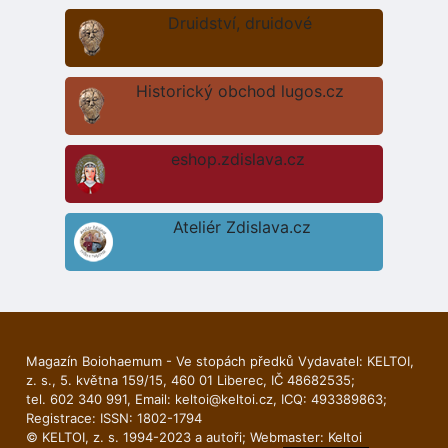
Druidství, druidové
Historický obchod lugos.cz
eshop.zdislava.cz
Ateliér Zdislava.cz
Magazín Boiohaemum - Ve stopách předků Vydavatel: KELTOI,
z. s., 5. května 159/15, 460 01 Liberec, IČ 48682535;
tel. 602 340 991, Email:
keltoi@keltoi.cz
, ICQ: 493389863;
Registrace: ISSN: 1802-1794
© KELTOI, z. s. 1994-2023 a autoři; Webmaster:
Keltoi