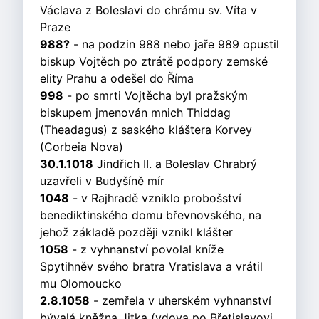
Václava z Boleslavi do chrámu sv. Víta v
Praze
988?
- na podzin 988 nebo jaře 989 opustil
biskup Vojtěch po ztrátě podpory zemské
elity Prahu a odešel do Říma
998
- po smrti Vojtěcha byl pražským
biskupem jmenován mnich Thiddag
(Theadagus) z saského kláštera Korvey
(Corbeia Nova)
30.1.1018
Jindřich II. a Boleslav Chrabrý
uzavřeli v Budyšíně mír
1048
- v Rajhradě vzniklo probošství
benediktinského domu břevnovského, na
jehož základě později vznikl klášter
1058
- z vyhnanství povolal kníže
Spytihněv svého bratra Vratislava a vrátil
mu Olomoucko
2.8.1058
- zemřela v uherském vyhnanství
bývalá kněžna Jitka (vdova po Břetislavovi,