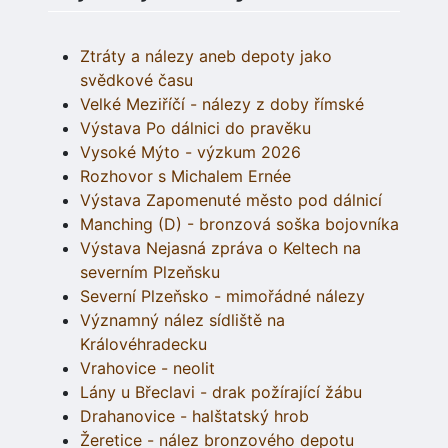
Ztráty a nálezy aneb depoty jako
svědkové času
Velké Meziříčí - nálezy z doby římské
Výstava Po dálnici do pravěku
Vysoké Mýto - výzkum 2026
Rozhovor s Michalem Ernée
Výstava Zapomenuté město pod dálnicí
Manching (D) - bronzová soška bojovníka
Výstava Nejasná zpráva o Keltech na
severním Plzeňsku
Severní Plzeňsko - mimořádné nálezy
Významný nález sídliště na
Královéhradecku
Vrahovice - neolit
Lány u Břeclavi - drak požírající žábu
Drahanovice - halštatský hrob
Žeretice - nález bronzového depotu