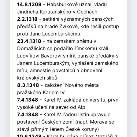
14.8.1308
- Habsburkové uznali vládu
Jindřicha Korutanského v Čechách
2.2.1318
- setkání významných panských
předáků na hradě Zvíkově, kde řešili postup
proti Janu Lucemburskému
23.4.1318
- na zemském sněmu v
Domažlicích se podařilo římskému králi
Ludvíkovi Bavorovi smířit panské předáky s
Janem Lucemburským, vyhlášení zemského
míru, amnestie povstalců a obnovení
královských slibů
8.3.1348
- založení Nového města
pražského Karlem IV.
7.4.1348
- Karel IV. zakládá universitu, první
vysoké učení na sever od Alp
7.4.1348
- Karel IV. řadou listin upravuje
postavení Českých zemí (např. Morava se
stává přímým lénem České koruny)
10.6.1348
- Karel IV. dává příkaz Matyáši z