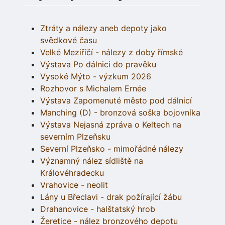
Ztráty a nálezy aneb depoty jako
svědkové času
Velké Meziříčí - nálezy z doby římské
Výstava Po dálnici do pravěku
Vysoké Mýto - výzkum 2026
Rozhovor s Michalem Ernée
Výstava Zapomenuté město pod dálnicí
Manching (D) - bronzová soška bojovníka
Výstava Nejasná zpráva o Keltech na
severním Plzeňsku
Severní Plzeňsko - mimořádné nálezy
Významný nález sídliště na
Královéhradecku
Vrahovice - neolit
Lány u Břeclavi - drak požírající žábu
Drahanovice - halštatský hrob
Žeretice - nález bronzového depotu