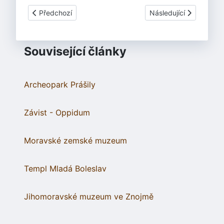
Předchozí článek: Kasurgis
Další článek: Kaštice
Předchozí
Následující
Související články
Archeopark Prášily
Závist - Oppidum
Moravské zemské muzeum
Templ Mladá Boleslav
Jihomoravské muzeum ve Znojmě