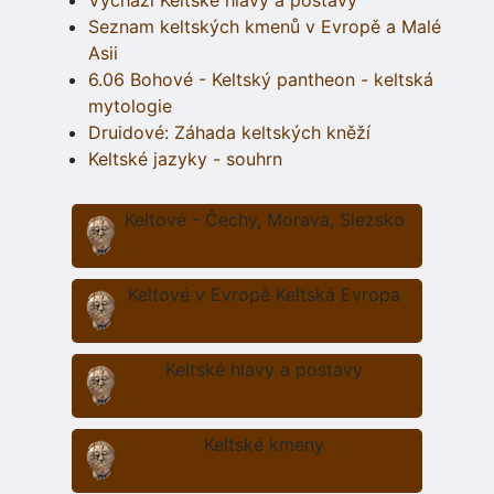
Vychází Keltské hlavy a postavy
Seznam keltských kmenů v Evropě a Malé
Asii
6.06 Bohové - Keltský pantheon - keltská
mytologie
Druidové: Záhada keltských kněží
Keltské jazyky - souhrn
Keltové - Čechy, Morava, Slezsko
Keltové v Evropě Keltská Evropa
Keltské hlavy a postavy
Keltské kmeny