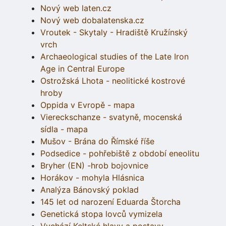
Nový web laten.cz
Nový web dobalatenska.cz
Vroutek - Skytaly - Hradiště Kružínský
vrch
Archaeological studies of the Late Iron
Age in Central Europe
Ostrožská Lhota - neolitické kostrové
hroby
Oppida v Evropě - mapa
Viereckschanze - svatyně, mocenská
sídla - mapa
Mušov - Brána do Římské říše
Podsedice - pohřebiště z období eneolitu
Bryher (EN) -hrob bojovnice
Horákov - mohyla Hlásnica
Analýza Bánovský poklad
145 let od narození Eduarda Štorcha
Genetická stopa lovců vymizela