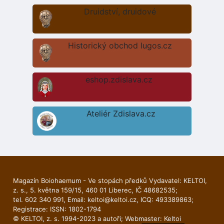
Druidství, druidové
Historický obchod lugos.cz
eshop.zdislava.cz
Ateliér Zdislava.cz
Magazín Boiohaemum - Ve stopách předků Vydavatel: KELTOI,
z. s., 5. května 159/15, 460 01 Liberec, IČ 48682535;
tel. 602 340 991, Email:
keltoi@keltoi.cz
, ICQ: 493389863;
Registrace: ISSN: 1802-1794
© KELTOI, z. s. 1994-2023 a autoři; Webmaster:
Keltoi