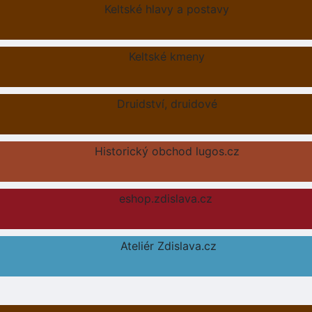
Keltské hlavy a postavy
Keltské kmeny
Druidství, druidové
Historický obchod lugos.cz
eshop.zdislava.cz
Ateliér Zdislava.cz