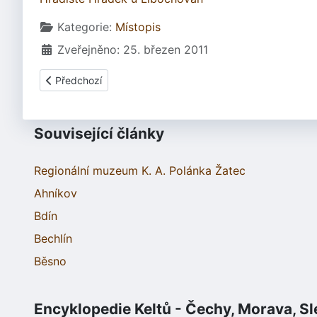
Základní údaje
Kategorie:
Místopis
Zveřejněno: 25. březen 2011
Předchozí článek: Moravská Huzová
Předchozí
Související články
Regionální muzeum K. A. Polánka Žatec
Ahníkov
Bdín
Bechlín
Běsno
Encyklopedie Keltů - Čechy, Morava, S