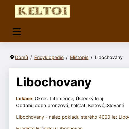
Domů
Encyklopedie
Místopis
Libochovany
Libochovany
Lokace:
Okres: Litoměřice, Ústecký kraj
Období: doba bronzová, halštat, Keltové, Slované
Libochovany - nález pokladu starého 4000 let Libo
Hradiště Hrádek u Libochovan