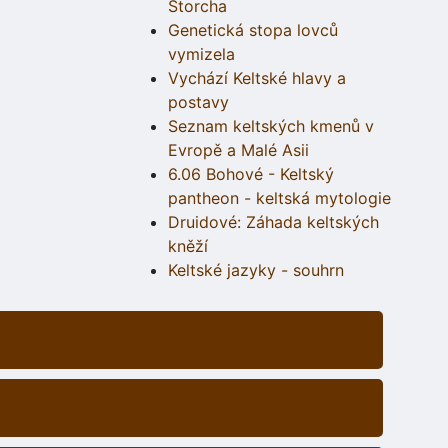
Štorcha
Genetická stopa lovců
vymizela
Vychází Keltské hlavy a
postavy
Seznam keltských kmenů v
Evropě a Malé Asii
6.06 Bohové - Keltský
pantheon - keltská mytologie
Druidové: Záhada keltských
kněží
Keltské jazyky - souhrn