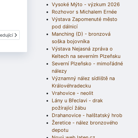
Vysoké Mýto - výzkum 2026
Rozhovor s Michalem Ernée
Výstava Zapomenuté město
pod dálnicí
Manching (D) - bronzová
í článek: Moravská Nová Ves
edující
soška bojovníka
Výstava Nejasná zpráva o
Keltech na severním Plzeňsku
Severní Plzeňsko - mimořádné
nálezy
Významný nález sídliště na
Královéhradecku
Vrahovice - neolit
Lány u Břeclavi - drak
požírající žábu
Drahanovice - halštatský hrob
Žeretice - nález bronzového
depotu
Nový web laten.cz