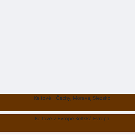
Keltové - Čechy, Morava, Slezsko
Keltové v Evropě Keltská Evropa