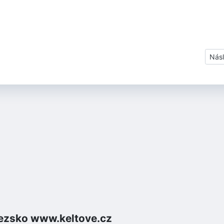
Dalš
Násl
lezsko www.keltove.cz