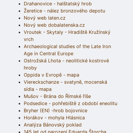
Drahanovice - halštatský hrob
Žeretice - nález bronzového depotu
Nový web laten.cz
Nový web dobalatenska.cz
Vroutek - Skytaly - Hradiště Kružínský
vrch
Archaeological studies of the Late Iron
Age in Central Europe
Ostrožská Lhota - neolitické kostrové
hroby
Oppida v Evropě - mapa
Viereckschanze - svatyně, mocenská
sídla - mapa
Mušov - Brána do Římské říše
Podsedice - pohřebiště z období eneolitu
Bryher (EN) -hrob bojovnice
Horákov - mohyla Hlásnica
Analýza Bánovský poklad
145 let od narození Eduarda Štorcha