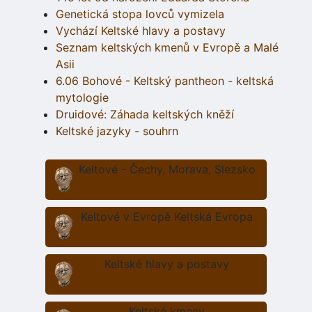
Genetická stopa lovců vymizela
Vychází Keltské hlavy a postavy
Seznam keltských kmenů v Evropě a Malé
Asii
6.06 Bohové - Keltský pantheon - keltská
mytologie
Druidové: Záhada keltských kněží
Keltské jazyky - souhrn
Keltové - Čechy, Morava, Slezsko
Keltové v Evropě Keltská Evropa
Keltské hlavy a postavy
Keltské kmeny