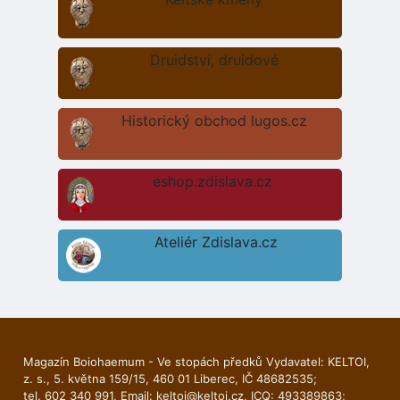
Druidství, druidové
Historický obchod lugos.cz
eshop.zdislava.cz
Ateliér Zdislava.cz
Magazín Boiohaemum - Ve stopách předků Vydavatel: KELTOI,
z. s., 5. května 159/15, 460 01 Liberec, IČ 48682535;
tel. 602 340 991, Email:
keltoi@keltoi.cz
, ICQ: 493389863;