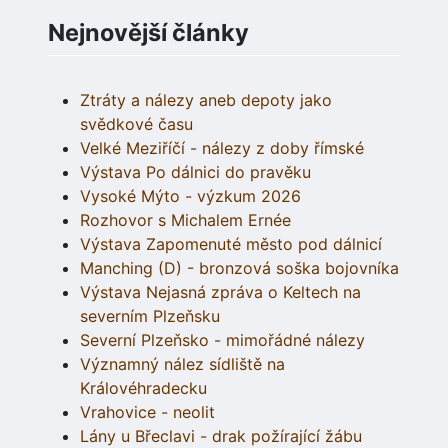
Nejnovější články
Ztráty a nálezy aneb depoty jako
svědkové času
Velké Meziříčí - nálezy z doby římské
Výstava Po dálnici do pravěku
Vysoké Mýto - výzkum 2026
Rozhovor s Michalem Ernée
Výstava Zapomenuté město pod dálnicí
Manching (D) - bronzová soška bojovníka
Výstava Nejasná zpráva o Keltech na
severním Plzeňsku
Severní Plzeňsko - mimořádné nálezy
Významný nález sídliště na
Královéhradecku
Vrahovice - neolit
Lány u Břeclavi - drak požírající žábu