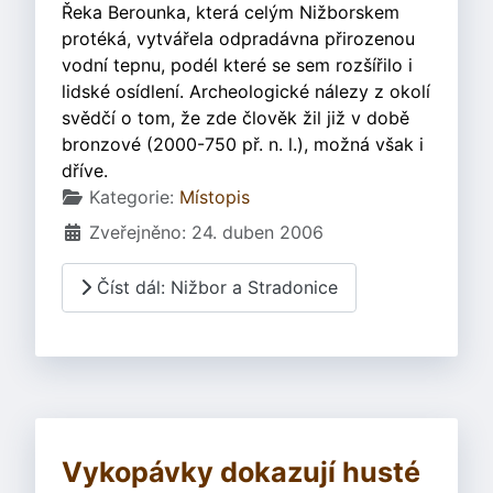
Řeka Berounka, která celým Nižborskem
protéká, vytvářela odpradávna přirozenou
vodní tepnu, podél které se sem rozšířilo i
lidské osídlení. Archeologické nálezy z okolí
svědčí o tom, že zde člověk žil již v době
bronzové (2000-750 př. n. l.), možná však i
dříve.
Základní údaje
Kategorie:
Místopis
Zveřejněno: 24. duben 2006
Číst dál: Nižbor a Stradonice
Vykopávky dokazují husté