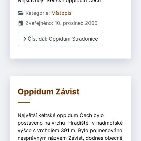
Nejslavnější keltské oppidum Čech
Základní údaje
Kategorie:
Místopis
Zveřejněno: 10. prosinec 2005
Číst dál: Oppidum Stradonice
Oppidum Závist
Největší keltské oppidum Čech bylo
postaveno na vrchu "Hradiště" v nadmořské
výšce s vrcholem 391 m. Bylo pojmenováno
nesprávným názvem Závist, dodnes obecně