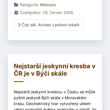
Základní údaje
Kategorie:
Místopis
Zveřejněno: 26. červen 2006
Číst dál: Archeo Lexikon lokalit
Nejstarší jeskynní kresba v
ČR je v Býčí skále
Nejstarší jeskynní kresbou v Česku se může
pyšnit jeskyně Býčí skála v Moravském
krasu. Geometrický tvar vytvořený uhlem
vědci podrobili dvěma analýzám a zjistili, že