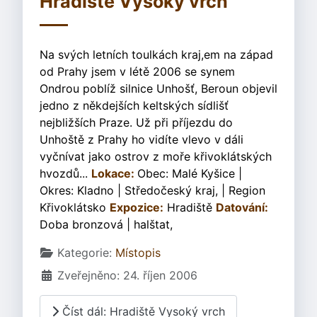
Hradiště Vysoký vrch
Na svých letních toulkách kraj,em na západ
od Prahy jsem v létě 2006 se synem
Ondrou poblíž silnice Unhošť, Beroun objevil
jedno z někdejších keltských sídlišť
nejbližších Praze. Už při příjezdu do
Unhoště z Prahy ho vidíte vlevo v dáli
vyčnívat jako ostrov z moře křivoklátských
hvozdů...
Lokace:
Obec: Malé Kyšice |
Okres: Kladno | Středočeský kraj, | Region
Křivoklátsko
Expozice:
Hradiště
Datování:
Doba bronzová | halštat,
Základní údaje
Kategorie:
Místopis
Zveřejněno: 24. říjen 2006
Číst dál: Hradiště Vysoký vrch