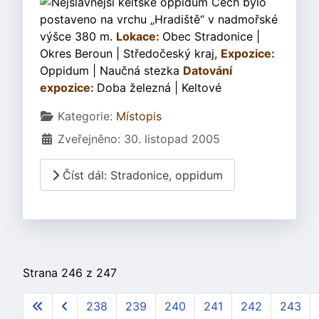
Nejslavnější keltské oppidum Čech bylo
postaveno na vrchu „Hradiště“ v nadmořské
výšce 380 m.
Lokace:
Obec Stradonice |
Okres Beroun | Středočeský kraj,
Expozice:
Oppidum | Naučná stezka
Datování
expozice:
Doba železná | Keltové
Základní údaje
Kategorie:
Místopis
Zveřejněno: 30. listopad 2005
Číst dál: Stradonice, oppidum
Strana 246 z 247
238
239
240
241
242
243