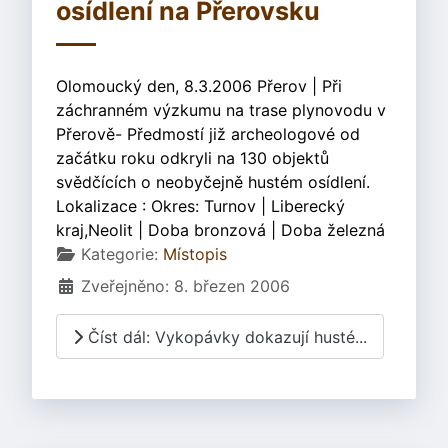
osídlení na Přerovsku
Olomoucký den, 8.3.2006 Přerov | Při
záchranném výzkumu na trase plynovodu v
Přerově- Předmostí již archeologové od
začátku roku odkryli na 130 objektů
svědčících o neobyčejně hustém osídlení.
Lokalizace : Okres: Turnov | Liberecký
kraj,Neolit | Doba bronzová | Doba železná
Základní údaje
Kategorie:
Místopis
Zveřejněno: 8. březen 2006
Číst dál: Vykopávky dokazují husté...