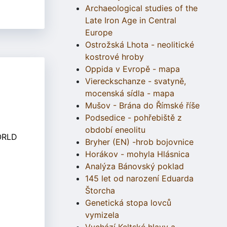
Archaeological studies of the
Late Iron Age in Central
Europe
Ostrožská Lhota - neolitické
kostrové hroby
Oppida v Evropě - mapa
Viereckschanze - svatyně,
mocenská sídla - mapa
Mušov - Brána do Římské říše
Podsedice - pohřebiště z
období eneolitu
WORLD
Bryher (EN) -hrob bojovnice
Horákov - mohyla Hlásnica
Analýza Bánovský poklad
145 let od narození Eduarda
Štorcha
Genetická stopa lovců
vymizela