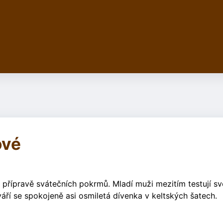
ové
 přípravě svátečních pokrmů. Mladí muži mezitím testují s
váří se spokojeně asi osmiletá dívenka v keltských šatech.