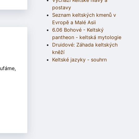
Vychází Keltské hlavy a
postavy
Seznam keltských kmenů v
Evropě a Malé Asii
6.06 Bohové - Keltský
pantheon - keltská mytologie
Druidové: Záhada keltských
kněží
Keltské jazyky - souhrn
oufáme,