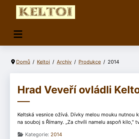
Domů
Keltoi
Archiv
Produkce
2014
Hrad Veveří ovládli Kelt
Keltská vesnice ožívá. Dívky melou mouku nutnou k
na souboj s Římany. „Za chvíli namelu aspoň kilo," t
Základní údaje
Kategorie:
2014