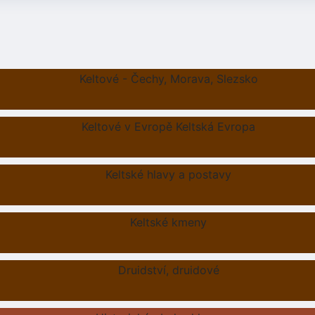
Keltové - Čechy, Morava, Slezsko
Keltové v Evropě Keltská Evropa
Keltské hlavy a postavy
Keltské kmeny
Druidství, druidové