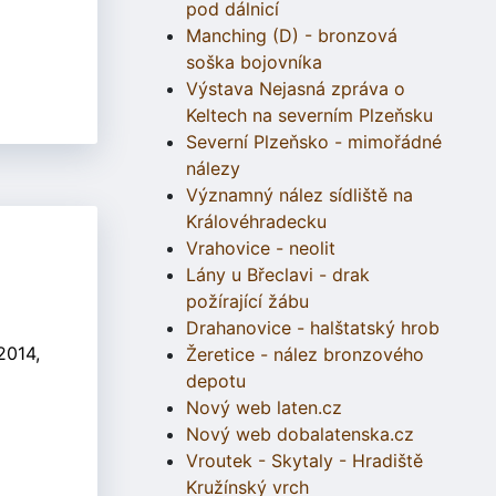
pod dálnicí
Manching (D) - bronzová
soška bojovníka
Výstava Nejasná zpráva o
Keltech na severním Plzeňsku
Severní Plzeňsko - mimořádné
nálezy
Významný nález sídliště na
Královéhradecku
Vrahovice - neolit
Lány u Břeclavi - drak
požírající žábu
Drahanovice - halštatský hrob
2014,
Žeretice - nález bronzového
depotu
Nový web laten.cz
Nový web dobalatenska.cz
Vroutek - Skytaly - Hradiště
Kružínský vrch