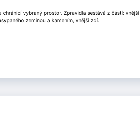
 chránící vybraný prostor. Zpravidla sestává z částí: vnější
asypaného zeminou a kamením, vnější zdí.