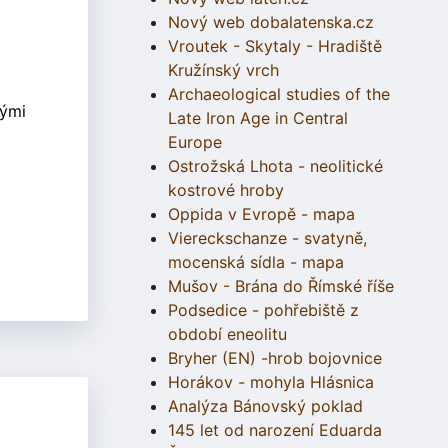
Nový web dobalatenska.cz
Vroutek - Skytaly - Hradiště
Kružínský vrch
Archaeological studies of the
nými
Late Iron Age in Central
Europe
Ostrožská Lhota - neolitické
kostrové hroby
Oppida v Evropě - mapa
Viereckschanze - svatyně,
mocenská sídla - mapa
Mušov - Brána do Římské říše
Podsedice - pohřebiště z
období eneolitu
Bryher (EN) -hrob bojovnice
Horákov - mohyla Hlásnica
Analýza Bánovský poklad
145 let od narození Eduarda