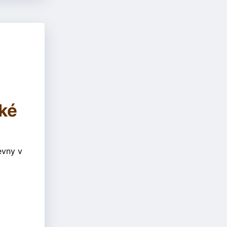
ké
evny v