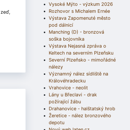
Vysoké Mýto - výzkum 2026
Rozhovor s Michalem Ernée
 zeď,
Výstava Zapomenuté město
pod dálnicí
Manching (D) - bronzová
soška bojovníka
Výstava Nejasná zpráva o
Keltech na severním Plzeňsku
Severní Plzeňsko - mimořádné
nálezy
Významný nález sídliště na
Královéhradecku
Vrahovice - neolit
Lány u Břeclavi - drak
požírající žábu
Drahanovice - halštatský hrob
Žeretice - nález bronzového
depotu
Nový web laten.cz