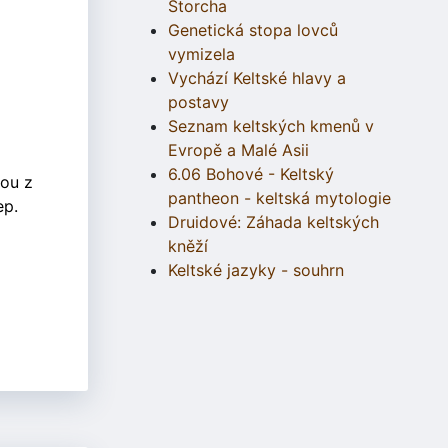
Štorcha
Genetická stopa lovců
vymizela
Vychází Keltské hlavy a
postavy
Seznam keltských kmenů v
Evropě a Malé Asii
6.06 Bohové - Keltský
rou z
pantheon - keltská mytologie
ep.
Druidové: Záhada keltských
kněží
Keltské jazyky - souhrn