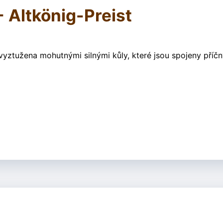
- Altkönig-Preist
ď vyztužena mohutnými silnými kůly, které jsou spojeny příč