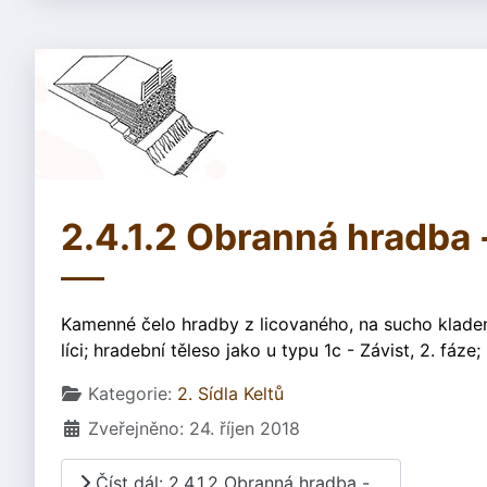
2.4.1.2 Obranná hradba
Kamenné čelo hradby z licovaného, na sucho kladen
líci; hradební těleso jako u typu 1c - Závist, 2. fáze
Základní údaje
Kategorie:
2. Sídla Keltů
Zveřejněno: 24. říjen 2018
Číst dál: 2.4.1.2 Obranná hradba -...