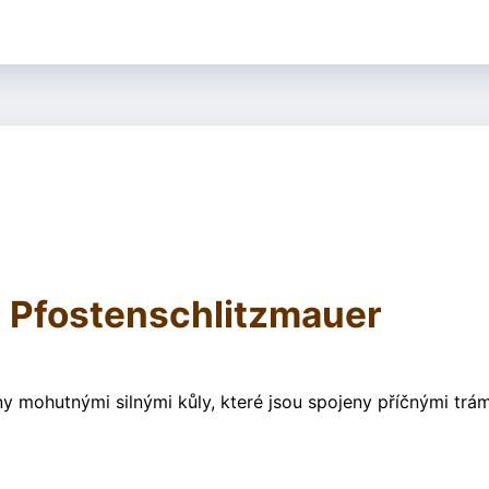
- Pfostenschlitzmauer
y mohutnými silnými kůly, které jsou spojeny příčnými trá