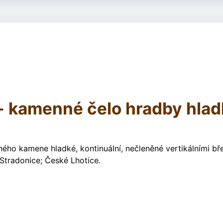
 - kamenné čelo hradby hlad
ého kamene hladké, kontinuální, nečleněné vertikálními bř
; Stradonice; České Lhotice.