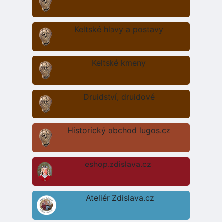
Keltské hlavy a postavy
Keltské kmeny
Druidství, druidové
Historický obchod lugos.cz
eshop.zdislava.cz
Ateliér Zdislava.cz