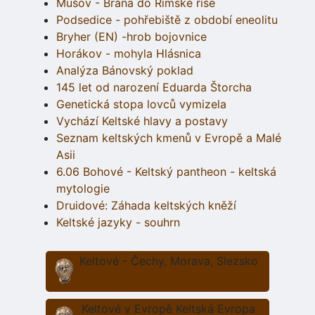
Mušov - Brána do Římské říše
Podsedice - pohřebiště z období eneolitu
Bryher (EN) -hrob bojovnice
Horákov - mohyla Hlásnica
Analýza Bánovský poklad
145 let od narození Eduarda Štorcha
Genetická stopa lovců vymizela
Vychází Keltské hlavy a postavy
Seznam keltských kmenů v Evropě a Malé
Asii
6.06 Bohové - Keltský pantheon - keltská
mytologie
Druidové: Záhada keltských kněží
Keltské jazyky - souhrn
Keltové - Čechy, Morava, Slezsko
Keltové v Evropě Keltská Evropa