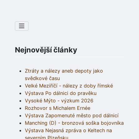
Nejnovější články
Ztráty a nálezy aneb depoty jako
svědkové času
Velké Meziříčí - nálezy z doby římské
Výstava Po dálnici do pravěku
Vysoké Mýto - výzkum 2026
Rozhovor s Michalem Ernée
Výstava Zapomenuté město pod dálnicí
Manching (D) - bronzová soška bojovníka
Výstava Nejasná zpráva o Keltech na
severním Plzeňsku