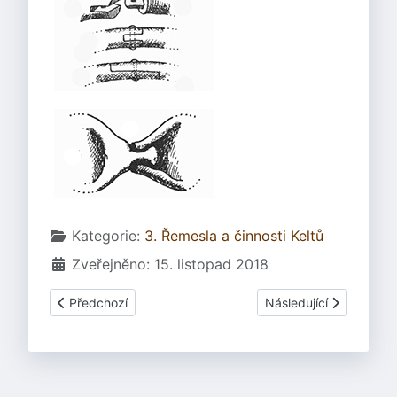
Základní údaje
Kategorie:
3. Řemesla a činnosti Keltů
Zveřejněno: 15. listopad 2018
Předchozí článek: 3.27 Kovotepectví - techniky - Tauzová
Další článek: 3.20.2 Op
Předchozí
Následující