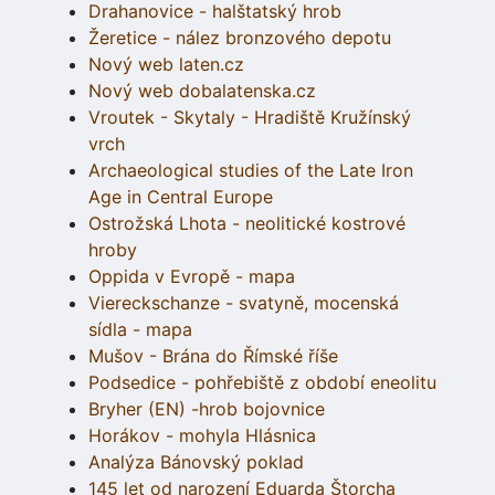
Drahanovice - halštatský hrob
Žeretice - nález bronzového depotu
Nový web laten.cz
Nový web dobalatenska.cz
Vroutek - Skytaly - Hradiště Kružínský
vrch
Archaeological studies of the Late Iron
Age in Central Europe
Ostrožská Lhota - neolitické kostrové
hroby
Oppida v Evropě - mapa
Viereckschanze - svatyně, mocenská
sídla - mapa
Mušov - Brána do Římské říše
Podsedice - pohřebiště z období eneolitu
Bryher (EN) -hrob bojovnice
Horákov - mohyla Hlásnica
Analýza Bánovský poklad
145 let od narození Eduarda Štorcha