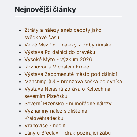
Nejnovější články
Ztráty a nálezy aneb depoty jako
svědkové času
Velké Meziříčí - nálezy z doby římské
Výstava Po dálnici do pravěku
Vysoké Mýto - výzkum 2026
Rozhovor s Michalem Ernée
Výstava Zapomenuté město pod dálnicí
Manching (D) - bronzová soška bojovníka
Výstava Nejasná zpráva o Keltech na
severním Plzeňsku
Severní Plzeňsko - mimořádné nálezy
Významný nález sídliště na
Královéhradecku
Vrahovice - neolit
Lány u Břeclavi - drak požírající žábu