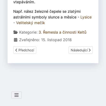
vtepáváním.
Např. nález železné čepele se zlatými
astrálními symboly slunce a měsíce -
Lysice
- Velitelský mečík
Základní údaje
Kategorie:
3. Řemesla a činnosti Keltů
Zveřejněno: 15. listopad 2018
Předchozí článek: 3.06.5.3 Tordování
Další článek: 3.06.5.3
Předchozí
Následující