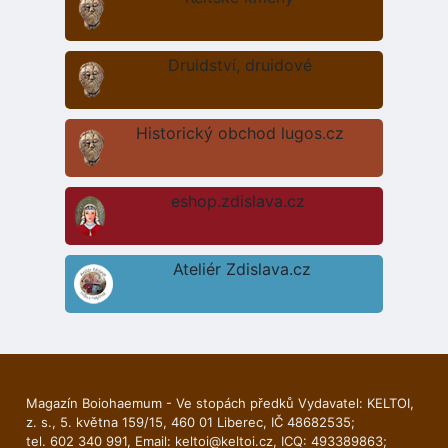
Druidství, druidové
Historický obchod lugos.cz
eshop.zdislava.cz
Ateliér Zdislava.cz
Magazín Boiohaemum - Ve stopách předků Vydavatel: KELTOI,
z. s., 5. května 159/15, 460 01 Liberec, IČ 48682535;
tel. 602 340 991, Email:
keltoi@keltoi.cz
, ICQ: 493389863;