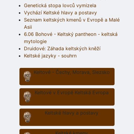
Genetická stopa lovců vymizela
Vychází Keltské hlavy a postavy
Seznam keltských kmenů v Evropě a Malé
Asii
6.06 Bohové - Keltský pantheon - keltská
mytologie
Druidové: Záhada keltských kněží
Keltské jazyky - souhrn
Keltové - Čechy, Morava, Slezsko
Keltové v Evropě Keltská Evropa
Keltské hlavy a postavy
Keltské kmeny