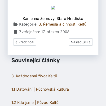
Kamenné žernovy, Staré Hradisko
Základní údaje
Kategorie:
3. Řemesla a činnosti Keltů
Zveřejněno: 17. březen 2008
Předchozí článek: 3.02.3 Pečení chleba
Další článek: 3.02.2 N
Předchozí
Následující
Související články
3. Každodenní život Keltů
1.1 Datování | Púchovská kultura
1.2 Kdo jsme | Původ Keltů