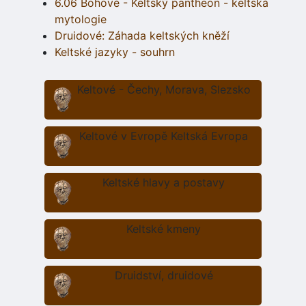
6.06 Bohové - Keltský pantheon - keltská
mytologie
Druidové: Záhada keltských kněží
Keltské jazyky - souhrn
Keltové - Čechy, Morava, Slezsko
Keltové v Evropě Keltská Evropa
Keltské hlavy a postavy
Keltské kmeny
Druidství, druidové