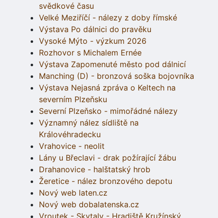
svědkové času
Velké Meziříčí - nálezy z doby římské
Výstava Po dálnici do pravěku
Vysoké Mýto - výzkum 2026
Rozhovor s Michalem Ernée
Výstava Zapomenuté město pod dálnicí
Manching (D) - bronzová soška bojovníka
Výstava Nejasná zpráva o Keltech na
severním Plzeňsku
Severní Plzeňsko - mimořádné nálezy
Významný nález sídliště na
Královéhradecku
Vrahovice - neolit
Lány u Břeclavi - drak požírající žábu
Drahanovice - halštatský hrob
Žeretice - nález bronzového depotu
Nový web laten.cz
Nový web dobalatenska.cz
Vroutek - Skytaly - Hradiště Kružínský