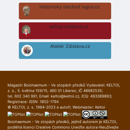
Historický obchod lugos.cz
eshop.zdislava.cz
Ateliér Zdislava.cz
Magazín Boiohaemum - Ve stopách předků Vydavatel: KELTOI,
z. s., 5. května 159/15, 460 01 Liberec, IČ 48682535;
tel. 602 340 991, Email:
keltoi@keltoi.cz
, ICQ: 493389863;
Registrace: ISSN: 1802-1794
© KELTOI, z. s. 1994-2023 a autoři; Webmaster:
Keltoi
Boiohaemum - Ve stopách předků, jejímž autorem je
KELTOI
,
podléhá licenci
Creative Commons Uveďte autora-Neuží­vejte