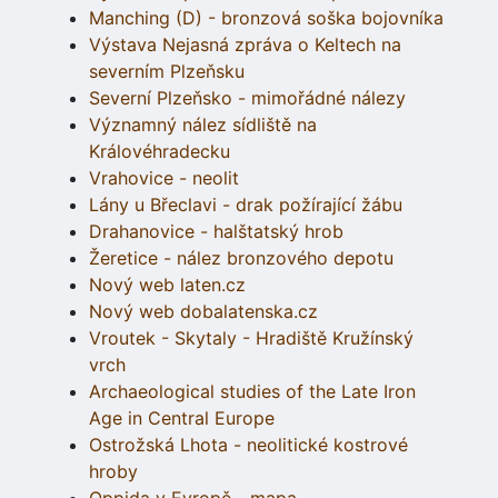
Manching (D) - bronzová soška bojovníka
Výstava Nejasná zpráva o Keltech na
severním Plzeňsku
Severní Plzeňsko - mimořádné nálezy
Významný nález sídliště na
Královéhradecku
Vrahovice - neolit
Lány u Břeclavi - drak požírající žábu
Drahanovice - halštatský hrob
Žeretice - nález bronzového depotu
Nový web laten.cz
Nový web dobalatenska.cz
Vroutek - Skytaly - Hradiště Kružínský
vrch
Archaeological studies of the Late Iron
Age in Central Europe
Ostrožská Lhota - neolitické kostrové
hroby