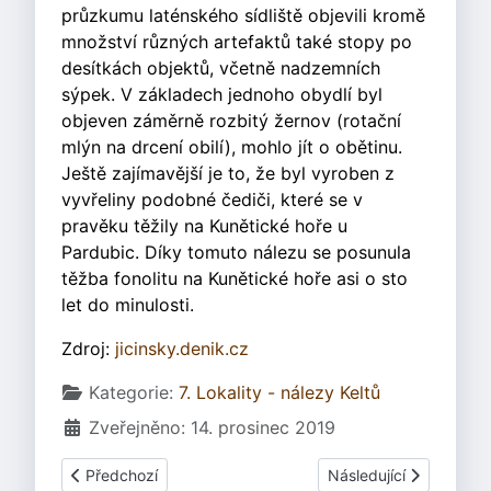
průzkumu laténského sídliště objevili kromě
množství různých artefaktů také stopy po
desítkách objektů, včetně nadzemních
sýpek. V základech jednoho obydlí byl
objeven záměrně rozbitý žernov (rotační
mlýn na drcení obilí), mohlo jít o obětinu.
Ještě zajímavější je to, že byl vyroben z
vyvřeliny podobné čediči, které se v
pravěku těžily na Kunětické hoře u
Pardubic. Díky tomuto nálezu se posunula
těžba fonolitu na Kunětické hoře asi o sto
let do minulosti.
Zdroj:
jicinsky.denik.cz
Základní údaje
Kategorie:
7. Lokality - nálezy Keltů
Zveřejněno: 14. prosinec 2019
Předchozí článek: Kuřim - nález keltských hrobů
Další článek: Čelecho
Předchozí
Následující