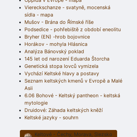
Oppida v Evropě - mapa
Viereckschanze - svatyně, mocenská
sídla - mapa
Mušov - Brána do Římské říše
Podsedice - pohřebiště z období eneolitu
Bryher (EN) -hrob bojovnice
Horákov - mohyla Hlásnica
Analýza Bánovský poklad
145 let od narození Eduarda Štorcha
Genetická stopa lovců vymizela
Vychází Keltské hlavy a postavy
Seznam keltských kmenů v Evropě a Malé
Asii
6.06 Bohové - Keltský pantheon - keltská
mytologie
Druidové: Záhada keltských kněží
Keltské jazyky - souhrn
Keltové - Čechy, Morava, Slezsko