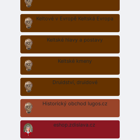
Keltové v Evropě Keltská Evropa
Keltské hlavy a postavy
Keltské kmeny
Druidství, druidové
Historický obchod lugos.cz
eshop.zdislava.cz