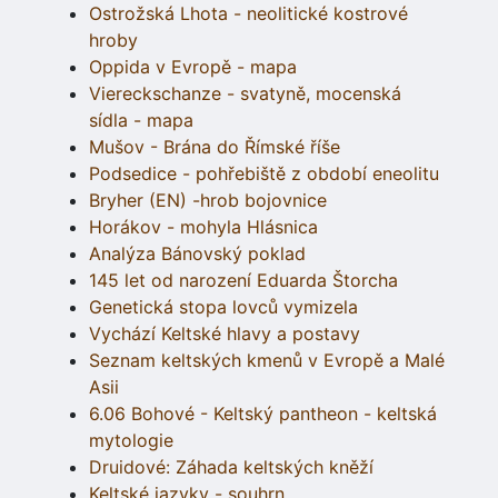
Ostrožská Lhota - neolitické kostrové
hroby
Oppida v Evropě - mapa
Viereckschanze - svatyně, mocenská
sídla - mapa
Mušov - Brána do Římské říše
Podsedice - pohřebiště z období eneolitu
Bryher (EN) -hrob bojovnice
Horákov - mohyla Hlásnica
Analýza Bánovský poklad
145 let od narození Eduarda Štorcha
Genetická stopa lovců vymizela
Vychází Keltské hlavy a postavy
Seznam keltských kmenů v Evropě a Malé
Asii
6.06 Bohové - Keltský pantheon - keltská
mytologie
Druidové: Záhada keltských kněží
Keltské jazyky - souhrn