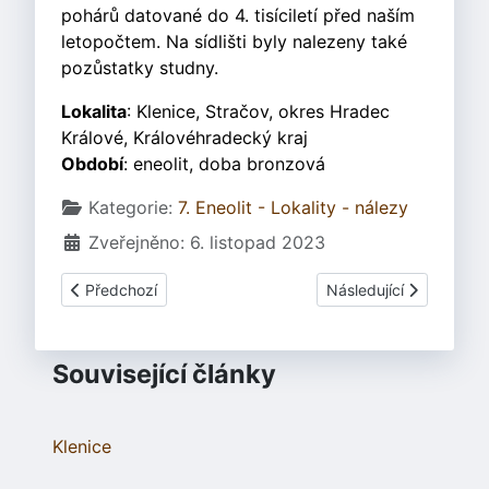
pohárů datované do 4. tisíciletí před naším
letopočtem. Na sídlišti byly nalezeny také
pozůstatky studny.
Lokalita
: Klenice, Stračov, okres Hradec
Králové, Královéhradecký kraj
Období
: eneolit, doba bronzová
Základní údaje
Kategorie:
7. Eneolit - Lokality - nálezy
Zveřejněno: 6. listopad 2023
Předchozí článek: Slatiny v eneolitu
Další článek: Podsedic
Předchozí
Následující
Související články
Klenice