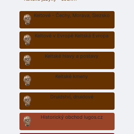
Keltové - Čechy, Morava, Slezsko
Keltové v Evropě Keltská Evropa
Keltské hlavy a postavy
Keltské kmeny
Druidství, druidové
Historický obchod lugos.cz