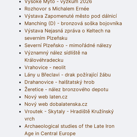
Vysoké Mýto - výzkum 2026
Rozhovor s Michalem Ernée
Výstava Zapomenuté město pod dálnicí
Manching (D) - bronzová soška bojovníka
Výstava Nejasná zpráva o Keltech na
severním Plzeňsku
Severní Plzeňsko - mimořádné nálezy
Významný nález sídliště na
Královéhradecku
Vrahovice - neolit
Lány u Břeclavi - drak požírající žábu
Drahanovice - halštatský hrob
Žeretice - nález bronzového depotu
Nový web laten.cz
Nový web dobalatenska.cz
Vroutek - Skytaly - Hradiště Kružínský
vrch
Archaeological studies of the Late Iron
Age in Central Europe