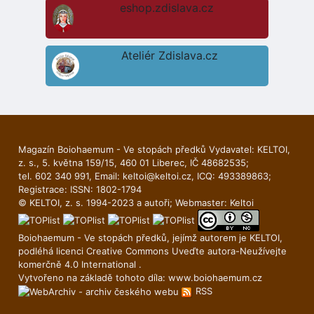
eshop.zdislava.cz
Ateliér Zdislava.cz
Magazín Boiohaemum - Ve stopách předků Vydavatel: KELTOI,
z. s., 5. května 159/15, 460 01 Liberec, IČ 48682535;
tel. 602 340 991, Email:
keltoi@keltoi.cz
, ICQ: 493389863;
Registrace: ISSN: 1802-1794
© KELTOI, z. s. 1994-2023 a autoři; Webmaster:
Keltoi
Boiohaemum - Ve stopách předků, jejímž autorem je
KELTOI
,
podléhá licenci
Creative Commons Uveďte autora-Neuží­vejte
komerčně 4.0 International
.
Vytvořeno na základě tohoto díla:
www.boiohaemum.cz
RSS