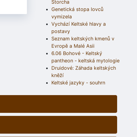
Štorcha
Genetická stopa lovců
vymizela
Vychází Keltské hlavy a
postavy
Seznam keltských kmenů v
Evropě a Malé Asii
6.06 Bohové - Keltský
pantheon - keltská mytologie
Druidové: Záhada keltských
kněží
Keltské jazyky - souhrn