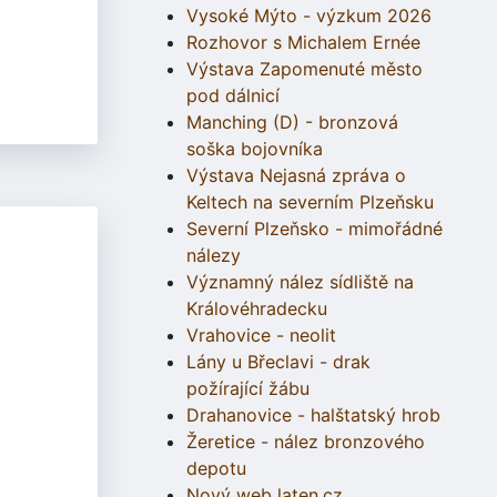
Vysoké Mýto - výzkum 2026
Rozhovor s Michalem Ernée
Výstava Zapomenuté město
pod dálnicí
Manching (D) - bronzová
soška bojovníka
Výstava Nejasná zpráva o
Keltech na severním Plzeňsku
Severní Plzeňsko - mimořádné
nálezy
Významný nález sídliště na
Královéhradecku
Vrahovice - neolit
Lány u Břeclavi - drak
požírající žábu
Drahanovice - halštatský hrob
Žeretice - nález bronzového
depotu
Nový web laten.cz