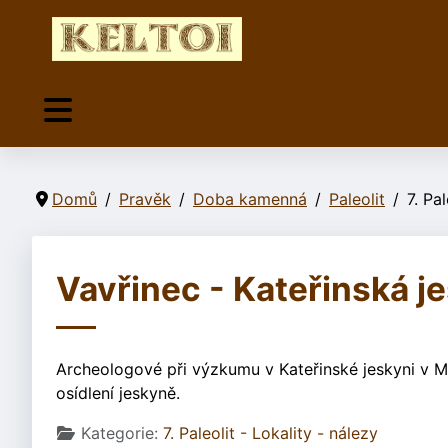
Domů
Pravěk
Doba kamenná
Paleolit
7. Pa
Vavřinec - Kateřinská j
Archeologové při výzkumu v Kateřinské jeskyni v M
osídlení jeskyně.
Základní údaje
Kategorie:
7. Paleolit - Lokality - nálezy