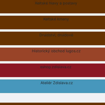
Keltské hlavy a postavy
Keltské kmeny
Druidství, druidové
Historický obchod lugos.cz
eshop.zdislava.cz
Ateliér Zdislava.cz