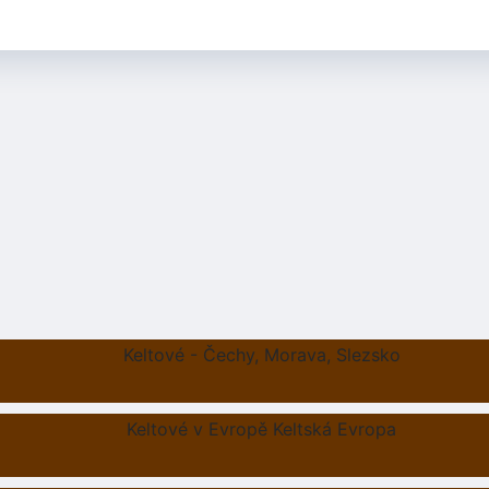
Keltové - Čechy, Morava, Slezsko
Keltové v Evropě Keltská Evropa