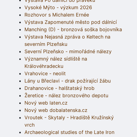
Vysoké Mýto - výzkum 2026
Rozhovor s Michalem Ernée
Výstava Zapomenuté město pod dálnicí
Manching (D) - bronzová soška bojovníka
Výstava Nejasná zpráva o Keltech na
severním Plzeňsku
Severní Plzeňsko - mimořádné nálezy
Významný nález sídliště na
Královéhradecku
Vrahovice - neolit
Lány u Břeclavi - drak požírající žábu
Drahanovice - halštatský hrob
Žeretice - nález bronzového depotu
Nový web laten.cz
Nový web dobalatenska.cz
Vroutek - Skytaly - Hradiště Kružínský
vrch
Archaeological studies of the Late Iron