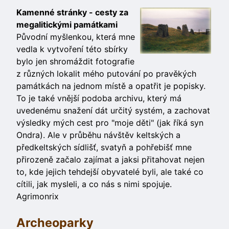
Kamenné stránky - cesty za
megalitickými památkami
Původní myšlenkou, která mne
vedla k vytvoření této sbírky
bylo jen shromáždit fotografie
z různých lokalit mého putování po pravěkých
památkách na jednom místě a opatřit je popisky.
To je také vnější podoba archivu, který má
uvedenému snažení dát určitý systém, a zachovat
výsledky mých cest pro "moje děti" (jak říká syn
Ondra). Ale v průběhu návštěv keltských a
předkeltských sídlišť, svatyň a pohřebišť mne
přirozeně začalo zajímat a jaksi přitahovat nejen
to, kde jejich tehdejší obyvatelé byli, ale také co
cítili, jak mysleli, a co nás s nimi spojuje.
Agrimonrix
Archeoparky