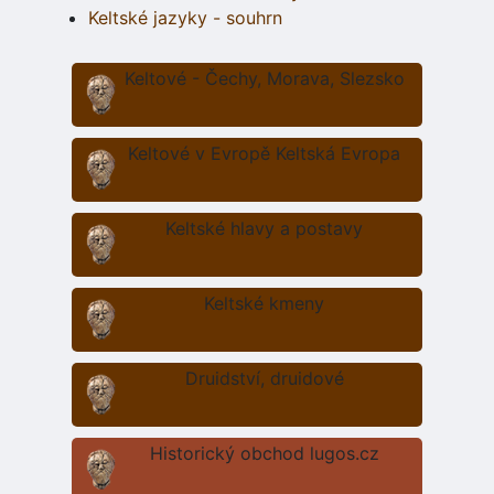
Keltské jazyky - souhrn
Keltové - Čechy, Morava, Slezsko
Keltové v Evropě Keltská Evropa
Keltské hlavy a postavy
Keltské kmeny
Druidství, druidové
Historický obchod lugos.cz