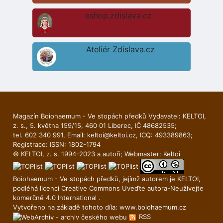
eshop.zdislava.cz
Ateliér Zdislava.cz
Magazín Boiohaemum - Ve stopách předků Vydavatel: KELTOI,
z. s., 5. května 159/15, 460 01 Liberec, IČ 48682535;
tel. 602 340 991, Email:
keltoi@keltoi.cz
, ICQ: 493389863;
Registrace: ISSN: 1802-1794
© KELTOI, z. s. 1994-2023 a autoři; Webmaster:
Keltoi
Boiohaemum - Ve stopách předků, jejímž autorem je
KELTOI
,
podléhá licenci
Creative Commons Uveďte autora-Neuží­vejte
komerčně 4.0 International
.
Vytvořeno na základě tohoto díla:
www.boiohaemum.cz
RSS