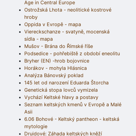
Age in Central Europe
Ostrožská Lhota - neolitické kostrové
hroby
Oppida v Evropě - mapa
Viereckschanze - svatyně, mocenská
sídla - mapa
Mušov - Brána do Římské říše
Podsedice - pohřebiště z období eneolitu
Bryher (EN) -hrob bojovnice
Horákov - mohyla Hlásnica
Analýza Bánovský poklad
145 let od narození Eduarda Štorcha
Genetická stopa lovců vymizela
Vychází Keltské hlavy a postavy
Seznam keltských kmenů v Evropě a Malé
Asii
6.06 Bohové - Keltský pantheon - keltská
mytologie
Druidové: Záhada keltských kněží