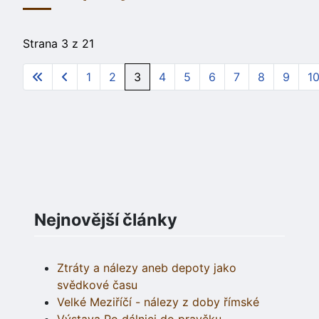
Strana 3 z 21
1
2
3
4
5
6
7
8
9
1
Nejnovější články
Ztráty a nálezy aneb depoty jako
svědkové času
Velké Meziříčí - nálezy z doby římské
Výstava Po dálnici do pravěku