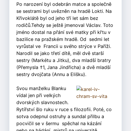
Po narození byl odebrán matce a společně
se sestrami byl uvězněn na hradě Lokti. Na
Křivoklátě byl od jeho tří let sám bez
rodičů.Tehdy se ještě jmenoval Václav. Toto
jméno dostal na přání své matky při křtu v
bazilice na pražském hradě. Od sedmi let
vyrůstal ve Francii u svého strýce v Paříži.
Narodil se jako třetí dítě, měl dvě starší
sestry (Markétu a Jitku), dva mladší bratry
(Přemysla †1, Jana Jindřicha) a dvě mladší
sestry dvojčata (Annu a Elišku).
Svou manželku Blanku
vídal jen při velkých
dvorských slavnostech.
Rytířství šlo ruku v ruce s filozofii. Poté, co
sotva odepnul ostruhy a sundal přilbu a
pocvičil se v šermu spěchal na kázání
nebo na hádání „mistrů na univerzitě