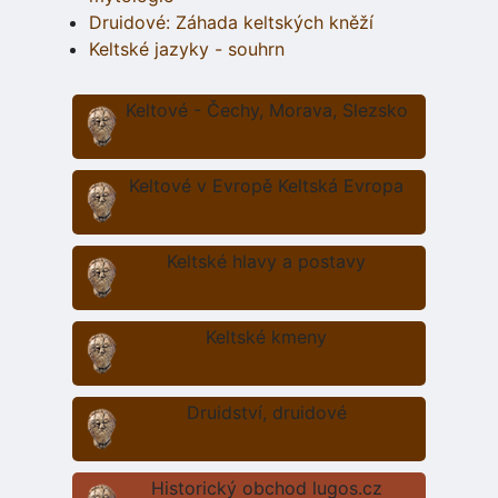
Druidové: Záhada keltských kněží
Keltské jazyky - souhrn
Keltové - Čechy, Morava, Slezsko
Keltové v Evropě Keltská Evropa
Keltské hlavy a postavy
Keltské kmeny
Druidství, druidové
Historický obchod lugos.cz