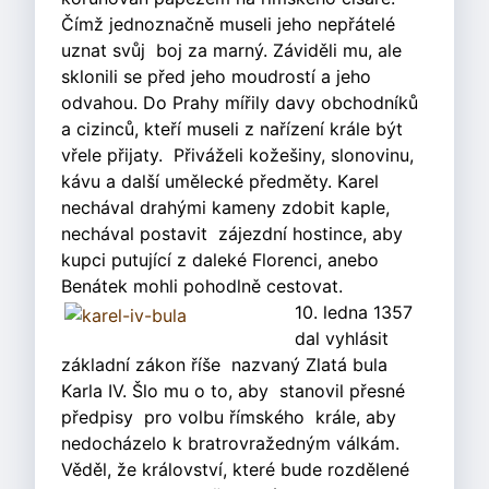
Čímž jednoznačně museli jeho nepřátelé
uznat svůj boj za marný. Záviděli mu, ale
sklonili se před jeho moudrostí a jeho
odvahou. Do Prahy mířily davy obchodníků
a cizinců, kteří museli z nařízení krále být
vřele přijaty. Přiváželi kožešiny, slonovinu,
kávu a další umělecké předměty. Karel
nechával drahými kameny zdobit kaple,
nechával postavit zájezdní hostince, aby
kupci putující z daleké Florenci, anebo
Benátek mohli pohodlně cestovat.
10. ledna 1357
dal vyhlásit
základní zákon říše nazvaný Zlatá bula
Karla IV. Šlo mu o to, aby stanovil přesné
předpisy pro volbu římského krále, aby
nedocházelo k bratrovražedným válkám.
Věděl, že království, které bude rozdělené