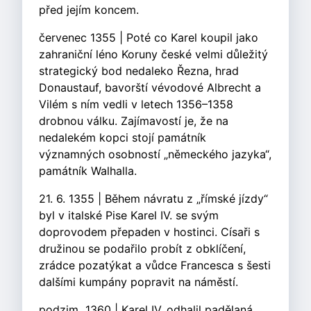
před jejím koncem.
červenec 1355 | Poté co Karel koupil jako
zahraniční léno Koruny české velmi důležitý
strategický bod nedaleko Řezna, hrad
Donaustauf, bavorští vévodové Albrecht a
Vilém s ním vedli v letech 1356–1358
drobnou válku. Zajímavostí je, že na
nedalekém kopci stojí památník
významných osobností „německého jazyka“,
památník Walhalla.
21. 6. 1355 | Během návratu z „římské jízdy“
byl v italské Pise Karel IV. se svým
doprovodem přepaden v hostinci. Císaři s
družinou se podařilo probít z obklíčení,
zrádce pozatýkat a vůdce Francesca s šesti
dalšími kumpány popravit na náměstí.
podzim 1360 | Karel IV. odhalil padělaná