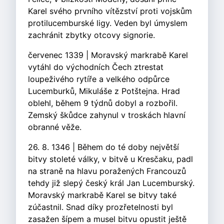
Karel svého prvního vítězství proti vojskům
protilucemburské ligy. Veden byl úmyslem
zachránit zbytky otcovy signorie.
červenec 1339 | Moravský markrabě Karel
vytáhl do východních Čech ztrestat
loupeživého rytíře a velkého odpůrce
Lucemburků, Mikuláše z Potštejna. Hrad
oblehl, během 9 týdnů dobyl a rozbořil.
Zemský škůdce zahynul v troskách hlavní
obranné věže.
26. 8. 1346 | Během do té doby největší
bitvy stoleté války, v bitvě u Kresčaku, padl
na straně na hlavu poražených Francouzů
tehdy již slepý český král Jan Lucemburský.
Moravský markrabě Karel se bitvy také
zúčastnil. Snad díky prozřetelnosti byl
zasažen šípem a musel bitvu opustit ještě