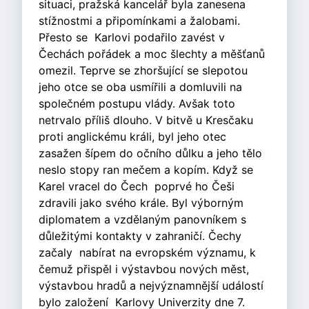
situaci, pražská kancelář byla zanesena
stížnostmi a připomínkami a žalobami.
Přesto se Karlovi podařilo zavést v
Čechách pořádek a moc šlechty a měšťanů
omezil. Teprve se zhoršující se slepotou
jeho otce se oba usmířili a domluvili na
společném postupu vlády. Avšak toto
netrvalo příliš dlouho. V bitvě u Kresčaku
proti anglickému králi, byl jeho otec
zasažen šípem do očního důlku a jeho tělo
neslo stopy ran mečem a kopím. Když se
Karel vracel do Čech poprvé ho Češi
zdravili jako svého krále. Byl výborným
diplomatem a vzdělaným panovníkem s
důležitými kontakty v zahraničí. Čechy
začaly nabírat na evropském významu, k
čemuž přispěl i výstavbou nových měst,
výstavbou hradů a nejvýznamnější událostí
bylo založení Karlovy Univerzity dne 7.