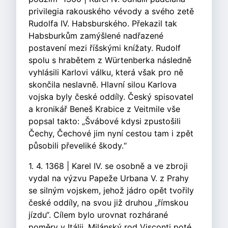
privilegia rakouského vévody a svého zetě
Rudolfa IV. Habsburského. Překazil tak
Habsburkům zamýšlené nadřazené
postavení mezi říšskými knížaty. Rudolf
spolu s hrabětem z Würtenberka následně
vyhlásili Karlovi válku, která však pro ně
skončila neslavně. Hlavní silou Karlova
vojska byly české oddíly. Český spisovatel
a kronikář Beneš Krabice z Veitmile vše
popsal takto: „Švábové kdysi zpustošili
Čechy, Čechové jim nyní cestou tam i zpět
působili převeliké škody.“
1. 4. 1368 | Karel IV. se osobně a ve zbroji
vydal na výzvu Papeže Urbana V. z Prahy
se silným vojskem, jehož jádro opět tvořily
české oddíly, na svou již druhou „římskou
jízdu“. Cílem bylo urovnat rozhárané
poměry v Itálii. Milánský rod Visconti poté