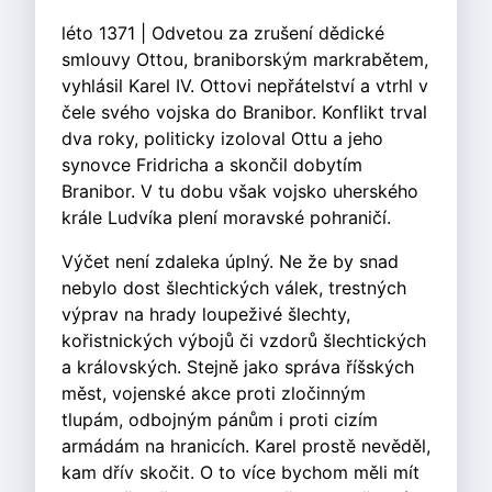
léto 1371 | Odvetou za zrušení dědické
smlouvy Ottou, braniborským markrabětem,
vyhlásil Karel IV. Ottovi nepřátelství a vtrhl v
čele svého vojska do Branibor. Konflikt trval
dva roky, politicky izoloval Ottu a jeho
synovce Fridricha a skončil dobytím
Branibor. V tu dobu však vojsko uherského
krále Ludvíka plení moravské pohraničí.
Výčet není zdaleka úplný. Ne že by snad
nebylo dost šlechtických válek, trestných
výprav na hrady loupeživé šlechty,
kořistnických výbojů či vzdorů šlechtických
a královských. Stejně jako správa říšských
měst, vojenské akce proti zločinným
tlupám, odbojným pánům i proti cizím
armádám na hranicích. Karel prostě nevěděl,
kam dřív skočit. O to více bychom měli mít