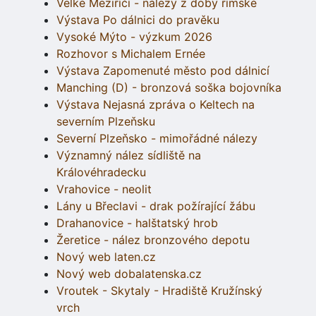
Velké Meziříčí - nálezy z doby římské
Výstava Po dálnici do pravěku
Vysoké Mýto - výzkum 2026
Rozhovor s Michalem Ernée
Výstava Zapomenuté město pod dálnicí
Manching (D) - bronzová soška bojovníka
Výstava Nejasná zpráva o Keltech na
severním Plzeňsku
Severní Plzeňsko - mimořádné nálezy
Významný nález sídliště na
Královéhradecku
Vrahovice - neolit
Lány u Břeclavi - drak požírající žábu
Drahanovice - halštatský hrob
Žeretice - nález bronzového depotu
Nový web laten.cz
Nový web dobalatenska.cz
Vroutek - Skytaly - Hradiště Kružínský
vrch