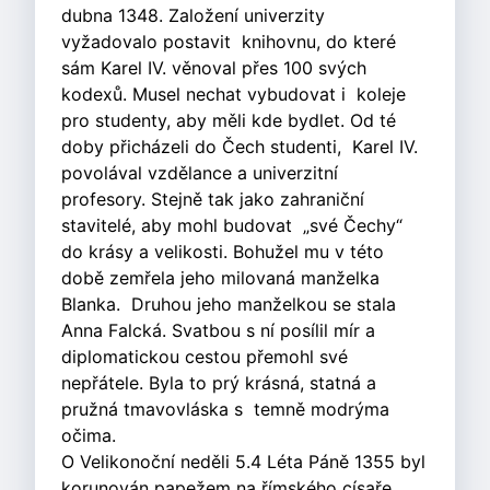
dubna 1348. Založení univerzity
vyžadovalo postavit knihovnu, do které
sám Karel IV. věnoval přes 100 svých
kodexů. Musel nechat vybudovat i koleje
pro studenty, aby měli kde bydlet. Od té
doby přicházeli do Čech studenti, Karel IV.
povolával vzdělance a univerzitní
profesory. Stejně tak jako zahraniční
stavitelé, aby mohl budovat „své Čechy“
do krásy a velikosti. Bohužel mu v této
době zemřela jeho milovaná manželka
Blanka. Druhou jeho manželkou se stala
Anna Falcká. Svatbou s ní posílil mír a
diplomatickou cestou přemohl své
nepřátele. Byla to prý krásná, statná a
pružná tmavovláska s temně modrýma
očima.
O Velikonoční neděli 5.4 Léta Páně 1355 byl
korunován papežem na římského císaře.