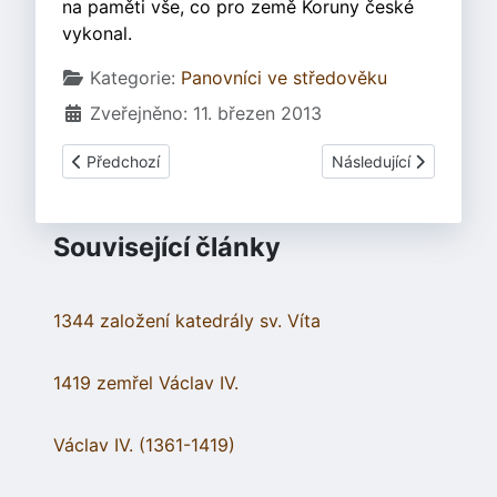
na paměti vše, co pro země Koruny české
vykonal.
Základní údaje
Kategorie:
Panovníci ve středověku
Zveřejněno: 11. březen 2013
Předchozí článek: Panovníci
Další článek: Václav I
Předchozí
Následující
Související články
1344 založení katedrály sv. Víta
1419 zemřel Václav IV.
Václav IV. (1361-1419)