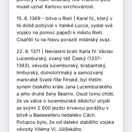
musel uznat Karlovu svrchovanost.
15. 6. 1369 – bitva u Rieti | Karel IV., který v
té době pobýval v italské Lucce, vyslal své
vojsko na pomoc papeži k městu Rieti.
Císařští tu na hlavu porazili milánský svaz.
22. 8. 1371 | Nevlastní bratr Karla IV. Václav
Lucemburský, zvaný též Český (1337–
1383), vévoda lucemburský, brabantský,
limburský, dolnolotrinský a samozvaný
markrabě Svaté říše římské, byl třetím
synem českého krále Jana Lucemburského
a jeho druhé ženy Beatrix. Osud tomu chtěl,
že ve válce o lucemburské dědictví utrpěl
se svými 2 600 jezdci krvavou porážku v
bitvě u Baesweileru nedaleko Cách.
Potupou bylo, že od daleko slabšího vojska
vévody Viléma VI. Jülišského.