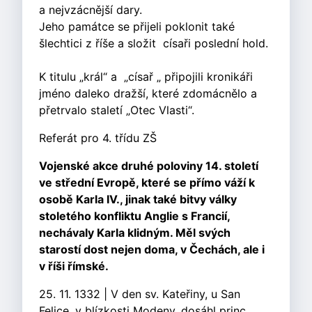
a nejvzácnější dary.
Jeho památce se přijeli poklonit také
šlechtici z říše a složit císaři poslední hold.
K titulu „král“ a „císař „ připojili kronikáři
jméno daleko dražší, které zdomácnělo a
přetrvalo staletí „Otec Vlasti“.
Referát pro 4. třídu ZŠ
Vojenské akce druhé poloviny 14. století
ve střední Evropě, které se přímo váží k
osobě Karla IV., jinak také bitvy války
stoletého konfliktu Anglie s Francií,
nechávaly Karla klidným. Měl svých
starostí dost nejen doma, v Čechách, ale i
v říši římské.
25. 11. 1332 | V den sv. Kateřiny, u San
Felice, v blízkosti Modeny, dosáhl princ