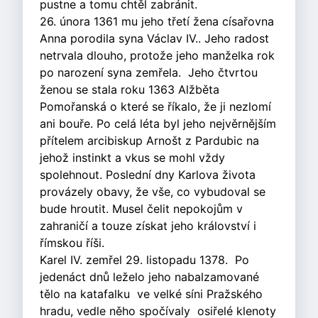
pustne a tomu chtěl zabránit.
26. února 1361 mu jeho třetí žena císařovna
Anna porodila syna Václav IV.. Jeho radost
netrvala dlouho, protože jeho manželka rok
po narození syna zemřela. Jeho čtvrtou
ženou se stala roku 1363 Alžběta
Pomořanská o které se říkalo, že ji nezlomí
ani bouře. Po celá léta byl jeho nejvěrnějším
přítelem arcibiskup Arnošt z Pardubic na
jehož instinkt a vkus se mohl vždy
spolehnout. Poslední dny Karlova života
provázely obavy, že vše, co vybudoval se
bude hroutit. Musel čelit nepokojům v
zahraničí a touze získat jeho království i
římskou říši.
Karel IV. zemřel 29. listopadu 1378. Po
jedenáct dnů leželo jeho nabalzamované
tělo na katafalku ve velké síni Pražského
hradu, vedle něho spočívaly osiřelé klenoty