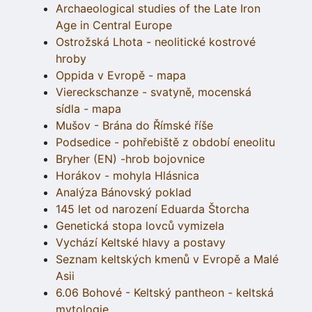
Archaeological studies of the Late Iron
Age in Central Europe
Ostrožská Lhota - neolitické kostrové
hroby
Oppida v Evropě - mapa
Viereckschanze - svatyně, mocenská
sídla - mapa
Mušov - Brána do Římské říše
Podsedice - pohřebiště z období eneolitu
Bryher (EN) -hrob bojovnice
Horákov - mohyla Hlásnica
Analýza Bánovský poklad
145 let od narození Eduarda Štorcha
Genetická stopa lovců vymizela
Vychází Keltské hlavy a postavy
Seznam keltských kmenů v Evropě a Malé
Asii
6.06 Bohové - Keltský pantheon - keltská
mytologie