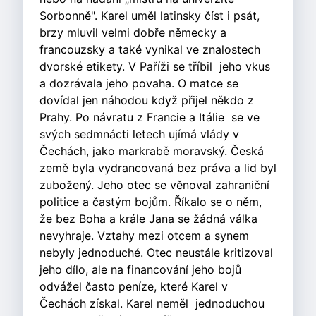
Sorbonně". Karel uměl latinsky číst i psát,
brzy mluvil velmi dobře německy a
francouzsky a také vynikal ve znalostech
dvorské etikety. V Paříži se tříbil jeho vkus
a dozrávala jeho povaha. O matce se
dovídal jen náhodou když přijel někdo z
Prahy. Po návratu z Francie a Itálie se ve
svých sedmnácti letech ujímá vlády v
Čechách, jako markrabě moravský. Česká
země byla vydrancovaná bez práva a lid byl
zubožený. Jeho otec se věnoval zahraniční
politice a častým bojům. Říkalo se o něm,
že bez Boha a krále Jana se žádná válka
nevyhraje. Vztahy mezi otcem a synem
nebyly jednoduché. Otec neustále kritizoval
jeho dílo, ale na financování jeho bojů
odvážel často peníze, které Karel v
Čechách získal. Karel neměl jednoduchou