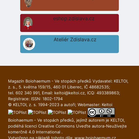
eshop.zdislava.cz
Ateliér Zdislava.cz
Magazín Boiohaemum - Ve stopách předků Vydavatel: KELTOI,
z. s., 5. května 159/15, 460 01 Liberec, IČ 48682535;
tel. 602 340 991, Email:
keltoi@keltoi.cz
, ICQ: 493389863;
Registrace: ISSN: 1802-1794
© KELTOI, z. s. 1994-2023 a autoři; Webmaster:
Keltoi
Boiohaemum - Ve stopách předků, jejímž autorem je
KELTOI
,
podléhá licenci
Creative Commons Uveďte autora-Neuží­vejte
komerčně 4.0 International
.
Vytvořeno na základě tohoto díla:
www.boiohaemum.cz