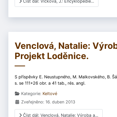
Číst dál: Vlčková, J.: Encyklopedie...
Venclová, Natalie: Výrob
Projekt Loděnice.
S příspěvky E. Neustupného, M. Malkovského, B. Šá
s. se 111+26 obr. a 41 tab., rés. angl.
Základní údaje
Kategorie:
Keltové
Zveřejněno: 16. duben 2013
Číst dál: Venclová, Natalie: Výroba a...