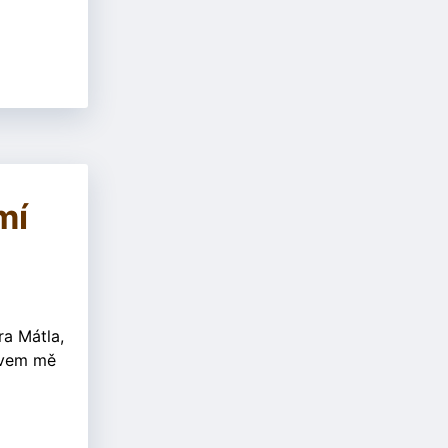
mí
ra Mátla,
zvem mě