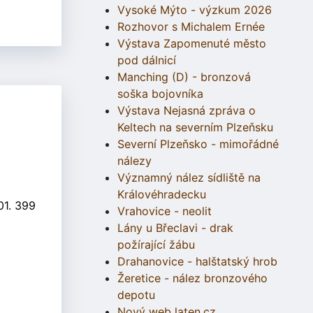
Vysoké Mýto - výzkum 2026
Rozhovor s Michalem Ernée
Výstava Zapomenuté město
pod dálnicí
Manching (D) - bronzová
soška bojovníka
Výstava Nejasná zpráva o
Keltech na severním Plzeňsku
Severní Plzeňsko - mimořádné
nálezy
Významný nález sídliště na
Královéhradecku
01. 399
Vrahovice - neolit
Lány u Břeclavi - drak
požírající žábu
Drahanovice - halštatský hrob
Žeretice - nález bronzového
depotu
Nový web laten.cz