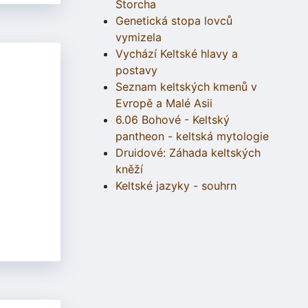
Štorcha
Genetická stopa lovců
vymizela
Vychází Keltské hlavy a
postavy
Seznam keltských kmenů v
Evropě a Malé Asii
6.06 Bohové - Keltský
pantheon - keltská mytologie
Druidové: Záhada keltských
kněží
Keltské jazyky - souhrn