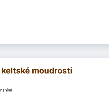
 keltské moudrosti
hnáními