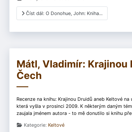
Číst dál: O Donohue, John: Kniha...
Mátl, Vladimír: Krajino
Čech
Recenze na knihu: Krajinou Druidů aneb Keltové na 
která vyšla v prosinci 2009. K některým daným té
zaujala jménem autora - to mě donutilo si knihu pře
Základní údaje
Kategorie:
Keltové