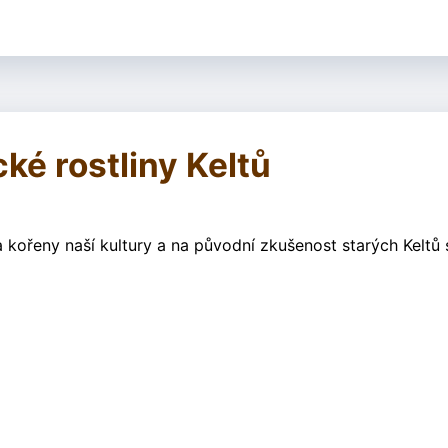
cké rostliny Keltů
a kořeny naší kultury a na původní zkušenost starých Keltů s