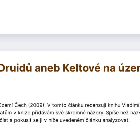
u Druidů aneb Keltové na úze
území Čech (2009). V tomto článku recenzuji knihu Vladimí
matům v knize přidávám své skromné názory. Spíše než ná
číst a pokusit se ji v níže uvedeném článku analyzovat.