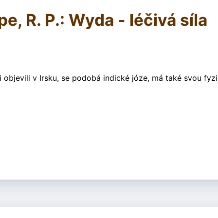
, R. P.: Wyda - léčivá síla
i objevili v Irsku, se podobá indické józe, má také svou fyz