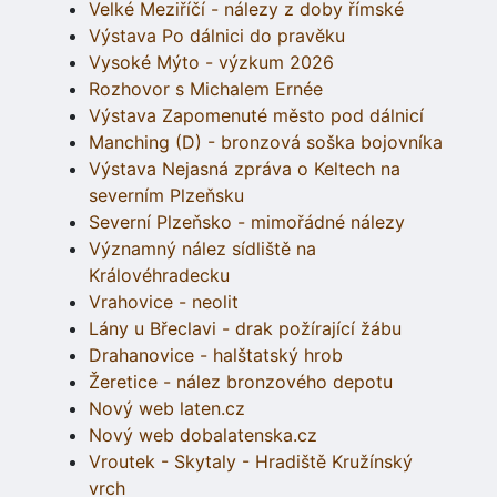
Velké Meziříčí - nálezy z doby římské
Výstava Po dálnici do pravěku
Vysoké Mýto - výzkum 2026
Rozhovor s Michalem Ernée
Výstava Zapomenuté město pod dálnicí
Manching (D) - bronzová soška bojovníka
Výstava Nejasná zpráva o Keltech na
severním Plzeňsku
Severní Plzeňsko - mimořádné nálezy
Významný nález sídliště na
Královéhradecku
Vrahovice - neolit
Lány u Břeclavi - drak požírající žábu
Drahanovice - halštatský hrob
Žeretice - nález bronzového depotu
Nový web laten.cz
Nový web dobalatenska.cz
Vroutek - Skytaly - Hradiště Kružínský
vrch