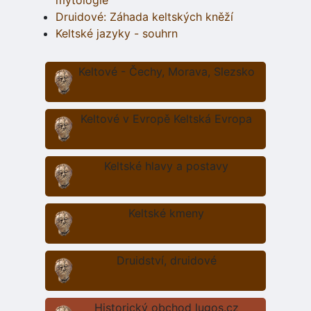
mytologie
Druidové: Záhada keltských kněží
Keltské jazyky - souhrn
Keltové - Čechy, Morava, Slezsko
Keltové v Evropě Keltská Evropa
Keltské hlavy a postavy
Keltské kmeny
Druidství, druidové
Historický obchod lugos.cz