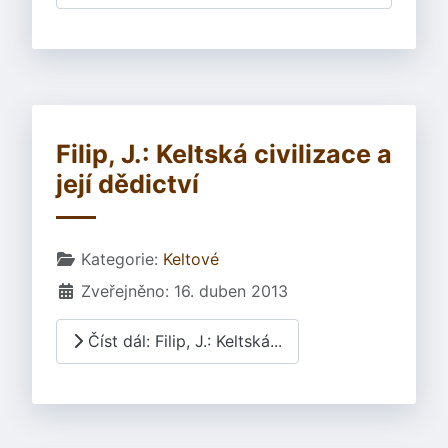
Filip, J.: Keltská civilizace a
její dědictví
Základní údaje
Kategorie:
Keltové
Zveřejněno: 16. duben 2013
Číst dál: Filip, J.: Keltská...