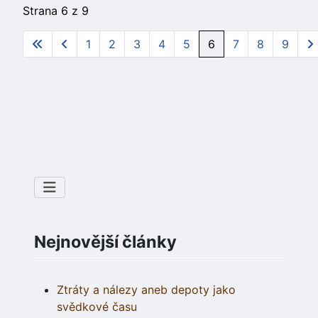
Strana 6 z 9
1
2
3
4
5
6
7
8
9
Nejnovější články
Ztráty a nálezy aneb depoty jako
svědkové času