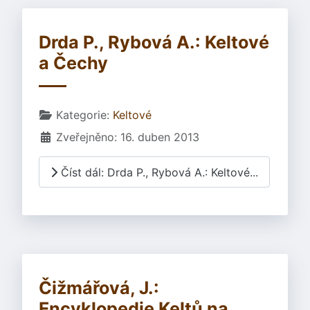
Drda P., Rybová A.: Keltové
a Čechy
Základní údaje
Kategorie:
Keltové
Zveřejněno: 16. duben 2013
Číst dál: Drda P., Rybová A.: Keltové...
Čižmářová, J.:
Encyklopedie Keltů na