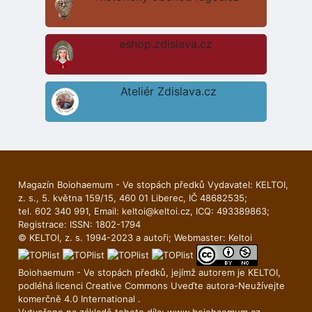
eshop.zdislava.cz
Ateliér Zdislava.cz
Magazín Boiohaemum - Ve stopách předků Vydavatel: KELTOI,
z. s., 5. května 159/15, 460 01 Liberec, IČ 48682535;
tel. 602 340 991, Email:
keltoi@keltoi.cz
, ICQ: 493389863;
Registrace: ISSN: 1802-1794
© KELTOI, z. s. 1994-2023 a autoři; Webmaster:
Keltoi
Boiohaemum - Ve stopách předků, jejímž autorem je
KELTOI
,
podléhá licenci
Creative Commons Uveďte autora-Neuží­vejte
komerčně 4.0 International
.