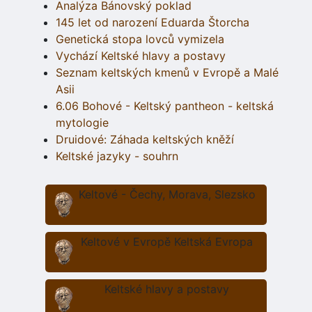
Analýza Bánovský poklad
145 let od narození Eduarda Štorcha
Genetická stopa lovců vymizela
Vychází Keltské hlavy a postavy
Seznam keltských kmenů v Evropě a Malé
Asii
6.06 Bohové - Keltský pantheon - keltská
mytologie
Druidové: Záhada keltských kněží
Keltské jazyky - souhrn
Keltové - Čechy, Morava, Slezsko
Keltové v Evropě Keltská Evropa
Keltské hlavy a postavy