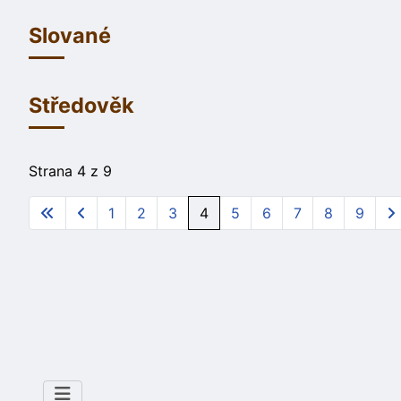
Slované
Středověk
Strana 4 z 9
1
2
3
4
5
6
7
8
9