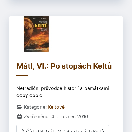
Mátl, Vl.: Po stopách Keltů
Netradiční průvodce historií a památkami
doby oppid
Základní údaje
Kategorie:
Keltové
Zveřejněno: 4. prosinec 2016
Číst dál: Mátl, Vl.: Po stopách Keltů