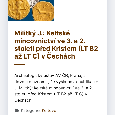
Militký J.: Keltské
mincovnictví ve 3. a 2.
století před Kristem (LT B2
až LT C) v Čechách
Archeologický ústav AV ČR, Praha, si
dovoluje oznámit, že vyšla nová publikace:
J. Militký: Keltské mincovnictví ve 3. a 2.
století před Kristem (LT B2 až LT C) v
Čechách
Základní údaje
Kategorie:
Keltové