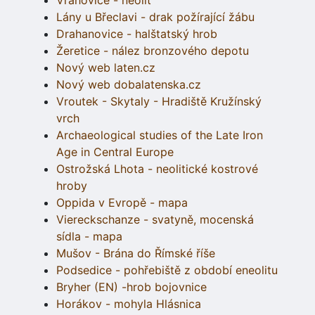
Vrahovice - neolit
Lány u Břeclavi - drak požírající žábu
Drahanovice - halštatský hrob
Žeretice - nález bronzového depotu
Nový web laten.cz
Nový web dobalatenska.cz
Vroutek - Skytaly - Hradiště Kružínský
vrch
Archaeological studies of the Late Iron
Age in Central Europe
Ostrožská Lhota - neolitické kostrové
hroby
Oppida v Evropě - mapa
Viereckschanze - svatyně, mocenská
sídla - mapa
Mušov - Brána do Římské říše
Podsedice - pohřebiště z období eneolitu
Bryher (EN) -hrob bojovnice
Horákov - mohyla Hlásnica