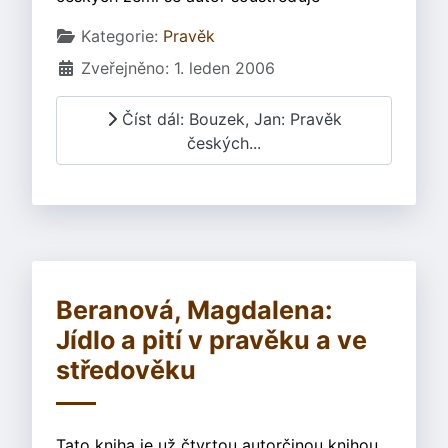
Základní údaje
Kategorie:
Pravěk
Zveřejněno: 1. leden 2006
Číst dál: Bouzek, Jan: Pravěk
českých...
Beranová, Magdalena:
Jídlo a pití v pravěku a ve
středověku
Tato kniha je už čtvrtou autorčinou knihou