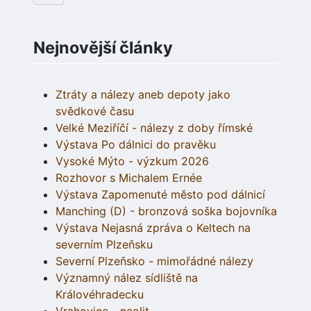
Nejnovější články
Ztráty a nálezy aneb depoty jako
svědkové času
Velké Meziříčí - nálezy z doby římské
Výstava Po dálnici do pravěku
Vysoké Mýto - výzkum 2026
Rozhovor s Michalem Ernée
Výstava Zapomenuté město pod dálnicí
Manching (D) - bronzová soška bojovníka
Výstava Nejasná zpráva o Keltech na
severním Plzeňsku
Severní Plzeňsko - mimořádné nálezy
Významný nález sídliště na
Královéhradecku