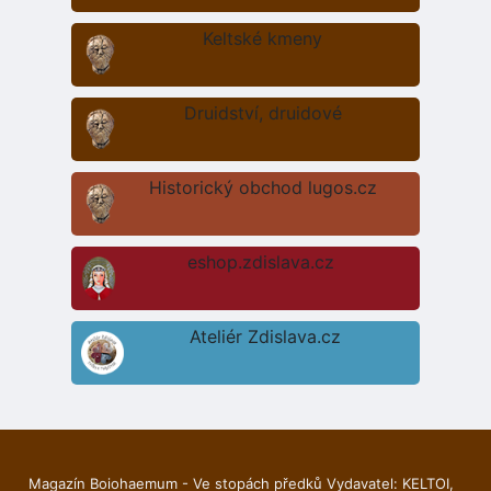
Keltské kmeny
Druidství, druidové
Historický obchod lugos.cz
eshop.zdislava.cz
Ateliér Zdislava.cz
Magazín Boiohaemum - Ve stopách předků Vydavatel: KELTOI,