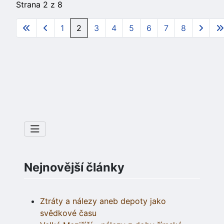
Strana 2 z 8
1
2
3
4
5
6
7
8
Nejnovější články
Ztráty a nálezy aneb depoty jako
svědkové času