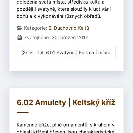
doložena svatá místa, střediska kultu a
později i svatyně, které sloužily k uctívání
bohů a k vykonávání různých obřadů.
Základní údaje
Kategorie:
6. Duchovno Keltů
Zveřejněno: 20. březen 2017
Číst dál: 6.01 Svatyně | Kultovní místa
6.02 Amulety | Keltský kříž
Kamenné kříže, plné ornamentů, s kruhem v
oblasti křížení břeven, jsou charakteristické