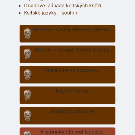
Druidové: Záhada keltských kněží
Keltské jazyky - souhrn
Keltové - Čechy, Morava, Slezsko
Keltové v Evropě Keltská Evropa
Keltské hlavy a postavy
Keltské kmeny
Druidství, druidové
Historický obchod lugos.cz