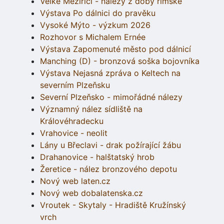
Velké Meziříčí - nálezy z doby římské
Výstava Po dálnici do pravěku
Vysoké Mýto - výzkum 2026
Rozhovor s Michalem Ernée
Výstava Zapomenuté město pod dálnicí
Manching (D) - bronzová soška bojovníka
Výstava Nejasná zpráva o Keltech na
severním Plzeňsku
Severní Plzeňsko - mimořádné nálezy
Významný nález sídliště na
Královéhradecku
Vrahovice - neolit
Lány u Břeclavi - drak požírající žábu
Drahanovice - halštatský hrob
Žeretice - nález bronzového depotu
Nový web laten.cz
Nový web dobalatenska.cz
Vroutek - Skytaly - Hradiště Kružínský
vrch