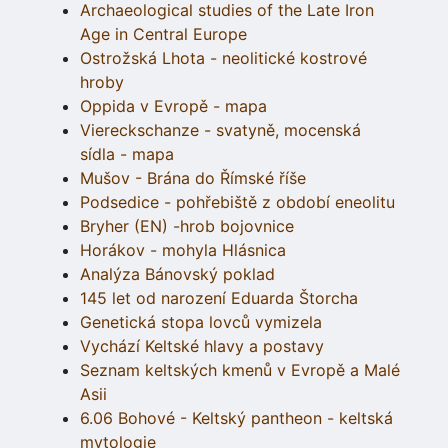
Archaeological studies of the Late Iron
Age in Central Europe
Ostrožská Lhota - neolitické kostrové
hroby
Oppida v Evropě - mapa
Viereckschanze - svatyně, mocenská
sídla - mapa
Mušov - Brána do Římské říše
Podsedice - pohřebiště z období eneolitu
Bryher (EN) -hrob bojovnice
Horákov - mohyla Hlásnica
Analýza Bánovský poklad
145 let od narození Eduarda Štorcha
Genetická stopa lovců vymizela
Vychází Keltské hlavy a postavy
Seznam keltských kmenů v Evropě a Malé
Asii
6.06 Bohové - Keltský pantheon - keltská
mytologie