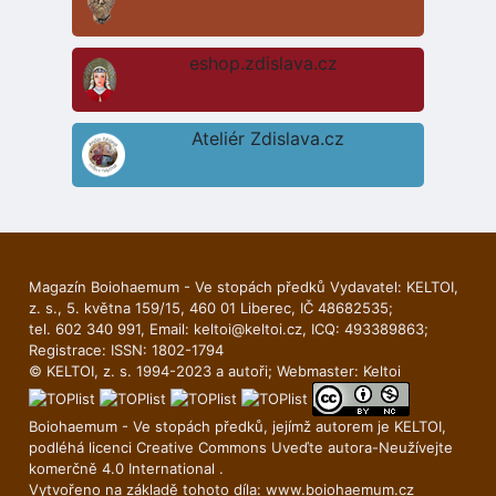
eshop.zdislava.cz
Ateliér Zdislava.cz
Magazín Boiohaemum - Ve stopách předků Vydavatel: KELTOI,
z. s., 5. května 159/15, 460 01 Liberec, IČ 48682535;
tel. 602 340 991, Email:
keltoi@keltoi.cz
, ICQ: 493389863;
Registrace: ISSN: 1802-1794
© KELTOI, z. s. 1994-2023 a autoři; Webmaster:
Keltoi
Boiohaemum - Ve stopách předků, jejímž autorem je
KELTOI
,
podléhá licenci
Creative Commons Uveďte autora-Neuží­vejte
komerčně 4.0 International
.
Vytvořeno na základě tohoto díla:
www.boiohaemum.cz