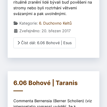
rituálně zranění lidé bývali buď pověšeni na
stromy nebo byli roztrháni větvemi
svázanými a pak uvolněnými.
Základní údaje
Kategorie:
6. Duchovno Keltů
Zveřejněno: 20. březen 2017
Číst dál: 6.06 Bohové | Esus
6.06 Bohové | Taranis
Commenta Bernensia (Berner Scholien) (viz
interpretatio romana) uvádějí, že k