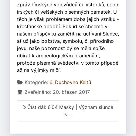
zpráv římských vojevůdců či historiků, nebo
irských či velšských písemných památek. U
těch je však problémem doba jejich vzniku -
křesťanské období. Pokud se chceme v
našem příspěvku zaměřit na uctívání Slunce,
ať už jako božstva, symbolu, či přírodního
jevu, naše pozornost by se měla spíše
ubírat k archeologickým pramenům,
protože písemná svědectví v tomto případě
až na výjimky mlčí.
Základní údaje
Kategorie:
6. Duchovno Keltů
Zveřejněno: 20. březen 2017
Číst dál: 6.04 Masky | Význam slunce
v...