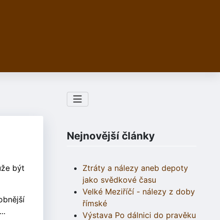
Nejnovější články
ůže být
Ztráty a nálezy aneb depoty
jako svědkové času
Velké Meziříčí - nálezy z doby
obnější
římské
..
Výstava Po dálnici do pravěku