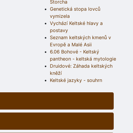
Štorcha
Genetická stopa lovců
vymizela
Vychází Keltské hlavy a
postavy
Seznam keltských kmenů v
Evropě a Malé Asii
6.06 Bohové - Keltský
pantheon - keltská mytologie
Druidové: Záhada keltských
kněží
Keltské jazyky - souhrn