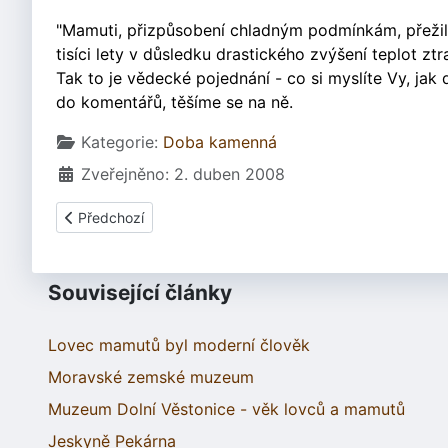
"Mamuti, přizpůsobení chladným podmínkám, přežili j
tisíci lety v důsledku drastického zvýšení teplot zt
Tak to je vědecké pojednání - co si myslíte Vy, jak 
do komentářů, těšíme se na ně.
Základní údaje
Kategorie:
Doba kamenná
Zveřejněno: 2. duben 2008
Předchozí článek: Jaký byl vývoj člověka?
Předchozí
Související články
Lovec mamutů byl moderní člověk
Moravské zemské muzeum
Muzeum Dolní Věstonice - věk lovců a mamutů
Jeskyně Pekárna