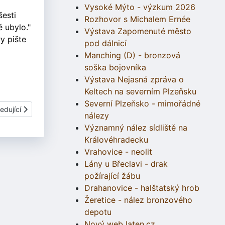
Vysoké Mýto - výzkum 2026
šesti
Rozhovor s Michalem Ernée
ě ubylo."
Výstava Zapomenuté město
y pište
pod dálnicí
Manching (D) - bronzová
soška bojovníka
Výstava Nejasná zpráva o
Keltech na severním Plzeňsku
Severní Plzeňsko - mimořádné
í článek: Doba kamenná - Základní informace
edující
nálezy
Významný nález sídliště na
Královéhradecku
Vrahovice - neolit
Lány u Břeclavi - drak
požírající žábu
Drahanovice - halštatský hrob
Žeretice - nález bronzového
depotu
Nový web laten.cz