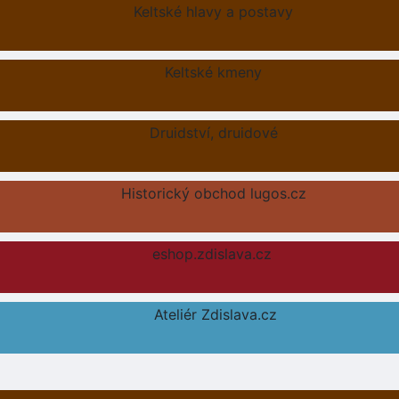
Keltské hlavy a postavy
Keltské kmeny
Druidství, druidové
Historický obchod lugos.cz
eshop.zdislava.cz
Ateliér Zdislava.cz