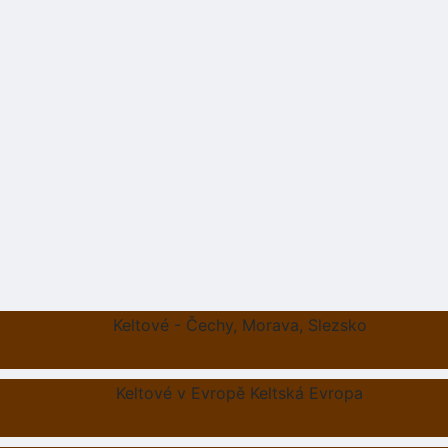
Keltové - Čechy, Morava, Slezsko
Keltové v Evropě Keltská Evropa