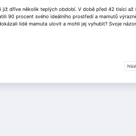
iž dříve několik teplých období. V době před 42 tisíci až 
ratili 90 procent svého ideálního prostředí a mamutů výrazn
dokázali lidé mamuta ulovit a mohli jej vyhubit? Svoje názor
Dalš
Násl