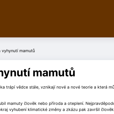
a vyhynutí mamutů
hynutí mamutů
a trápí vědce stále, vznikají nové a nové teorie a která m
ubil mamuty člověk nebo příroda a oteplení. Nejpravděpod
raj vyhubení klimatické změny a zkázu pak završil člověk.